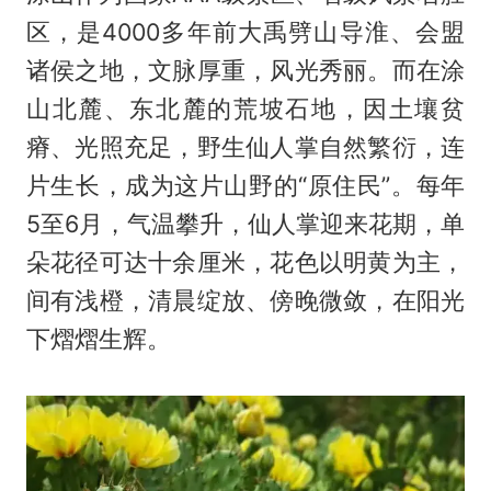
区，是4000多年前大禹劈山导淮、会盟
诸侯之地，文脉厚重，风光秀丽。而在涂
山北麓、东北麓的荒坡石地，因土壤贫
瘠、光照充足，野生仙人掌自然繁衍，连
片生长，成为这片山野的“原住民”。每年
5至6月，气温攀升，仙人掌迎来花期，单
朵花径可达十余厘米，花色以明黄为主，
间有浅橙，清晨绽放、傍晚微敛，在阳光
下熠熠生辉。