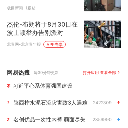
女子傻眼了
极目新闻
1跟贴
杰伦-布朗将于8月30日在
波士顿举办告别派对
北青网-北京青年报
APP专享
网易热搜
每30分钟更新
打开应用 查看全部
习近平心系体育强国建设
陕西柞水泥石流灾害致3人遇难
2422309
1
名创优品一次性内裤 颜面尽失
2359990
2