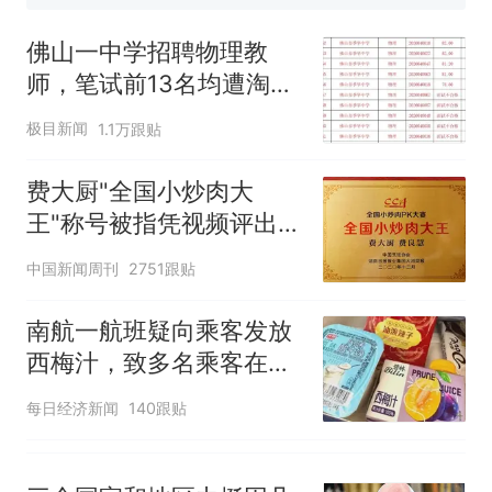
佛山一中学招聘物理教师，笔
试前13名均遭淘汰？教育局：
佛山一中学招聘物理教
已叫停招聘，成立调查组全面
笔试第一被第二名传话劝弃考
师，笔试前13名均遭淘
核查
官方通报
汰？教育局：已叫停招
极目新闻
1.1万跟贴
那个在床头放菜刀的女孩，
热
聘，成立调查组全面核查
因老师一句“跟我回家”改写了
费大厨"全国小炒肉大
人生
王"称号被指凭视频评出
官方回应
中国新闻周刊
2751跟贴
南航一航班疑向乘客发放
西梅汁，致多名乘客在飞
行途中排队上厕所！乘
每日经济新闻
140跟贴
客：机上100多人只有2个
厕所；客服回应：并非每
架飞机都会发放西梅汁