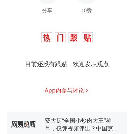
分享
10赞
目前还没有跟贴，欢迎发表观点
那个在床头放菜刀的女孩，
热
因老师一句“跟我回家”改写了
人生
App内参与讨论
搬家报价570元，搬到楼下
新
交5060元才肯搬上楼！女子傻
眼了……
费大厨“全国小炒肉大王”称
号，仅凭视频评出？中国烹饪
协会回应
台风"白海豚"中心附近最大风
力已达15级 最新研判