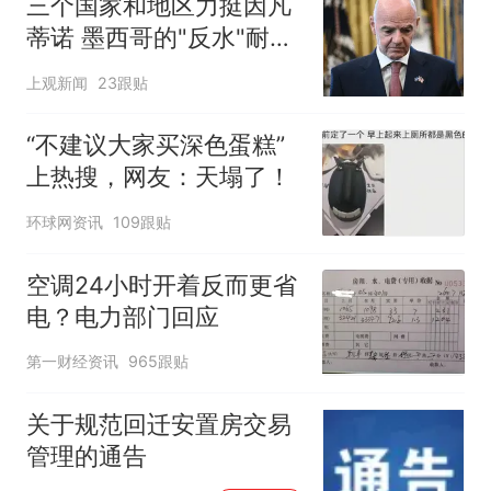
三个国家和地区力挺因凡
蒂诺 墨西哥的"反水"耐人
寻味
上观新闻
23跟贴
“不建议大家买深色蛋糕”
上热搜，网友：天塌了！
环球网资讯
109跟贴
空调24小时开着反而更省
电？电力部门回应
第一财经资讯
965跟贴
关于规范回迁安置房交易
管理的通告