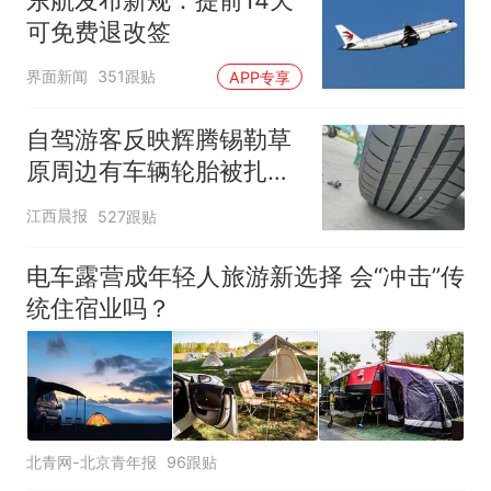
可免费退改签
界面新闻
351跟贴
APP专享
自驾游客反映辉腾锡勒草
原周边有车辆轮胎被扎，
修理店铺换胎价格高达千
江西晨报
527跟贴
元，官方发布情况通报
电车露营成年轻人旅游新选择 会“冲击”传
统住宿业吗？
北青网-北京青年报
96跟贴