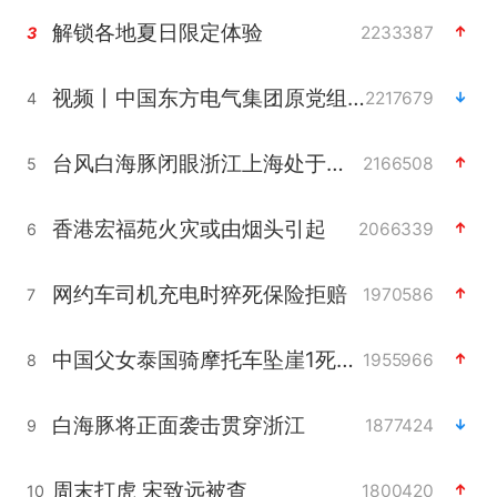
解锁各地夏日限定体验
2233387
3
视频丨中国东方电气集团原党组副书记、董事宋致远被查
2217679
4
台风白海豚闭眼浙江上海处于危险半圆
2166508
5
香港宏福苑火灾或由烟头引起
2066339
6
网约车司机充电时猝死保险拒赔
1970586
7
中国父女泰国骑摩托车坠崖1死1伤
1955966
8
白海豚将正面袭击贯穿浙江
1877424
9
周末打虎 宋致远被查
1800420
10