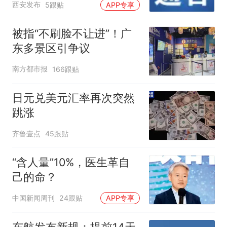
西安发布
5跟贴
APP专享
被指“不刷脸不让进”！广
东多景区引争议
南方都市报
166跟贴
日元兑美元汇率再次突然
跳涨
齐鲁壹点
45跟贴
“含人量”10%，医生革自
己的命？
中国新闻周刊
24跟贴
APP专享
东航发布新规：提前14天