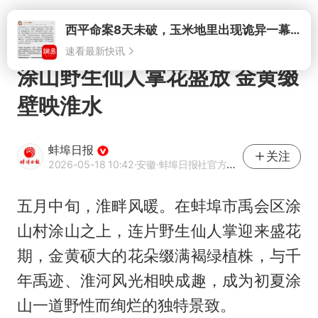
打开
西平命案8天未破，玉米地里出现诡异一幕，我突然想起了欧金中
速看最新快讯
涂山野生仙人掌花盛放 金黄缀
壁映淮水
蚌埠日报
关注
2026-05-18 10:42
·安徽
·蚌埠日报社官方网易号
五月中旬，淮畔风暖。在蚌埠市禹会区涂
山村涂山之上，连片野生仙人掌迎来盛花
期，金黄硕大的花朵缀满褐绿植株，与千
年禹迹、淮河风光相映成趣，成为初夏涂
山一道野性而绚烂的独特景致。