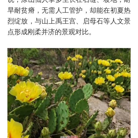
旱耐贫瘠，无需人工管护，却能在初夏热
烈绽放，与山上禹王宫、启母石等人文景
点形成刚柔并济的景观对比。