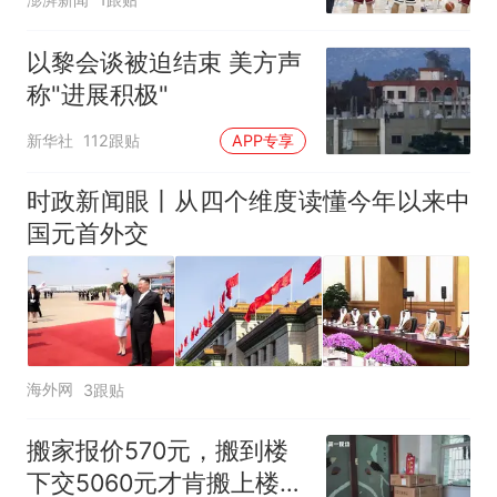
以黎会谈被迫结束 美方声
称"进展积极"
新华社
112跟贴
APP专享
时政新闻眼丨从四个维度读懂今年以来中
国元首外交
海外网
3跟贴
搬家报价570元，搬到楼
下交5060元才肯搬上楼！