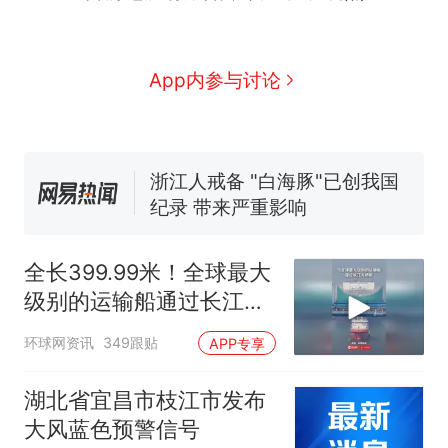
全球唯一没有法定首都的国
新
家，刚改国名，总统就邀请中
国大使骑行绕了几乎整个国境
5万的小车卖不动，40万以上
App内参与讨论
线一圈，还曾两次到中国寻根
的抢着买
浙江人戒备 "白海豚"已创我国
纪录 带来严重影响
视频丨只要一枚命中就能让航
母瘫痪 轰-6J实力有多强？
泰州父亲的手写家书遗失30
年，网友淘到后寄给女儿：花
全长399.99米！全球最大
鸟市场搬了，但爱还在
十多万人报名的考试，成绩
热
级别的运输船通过长江大
全部作废，公平么？
桥这一幕，太震撼了！
环球网资讯
349跟贴
APP专享
湖北省宜昌市枝江市发布
大风蓝色预警信号