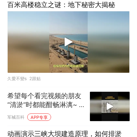
百米高楼稳立之谜：地下秘密大揭秘
久愛不變s
2跟贴
希望每个看完视频的朋友
“清淤“时都能酣畅淋漓~ #
大坝清淤
军械百科
APP专享
动画演示三峡大坝建造原理，如何排淤