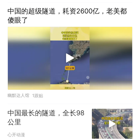
中国的超级隧道，耗资2600亿，老美都
傻眼了
幽默达人馆
1跟贴
中国最长的隧道，全长98
公里
心开动漫