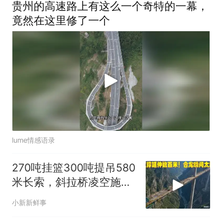
贵州的高速路上有这么一个奇特的一幕，
竟然在这里修了一个
lume情感语录
270吨挂篮300吨提吊580
米长索，斜拉桥凌空施工
现场！合龙太震撼
小新新鲜事