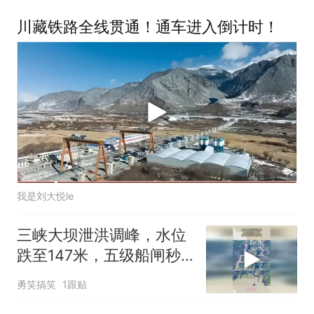
川藏铁路全线贯通！通车进入倒计时！
我是刘大悦le
三峡大坝泄洪调峰，水位
跌至147米，五级船闸秒
变四级
勇笑搞笑
1跟贴