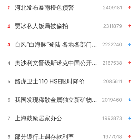
河北发布暴雨橙色预警
2409181
1
贾冰私人饭局被偷拍
2311879
2
台风“白海豚”登陆 各地各部门全力应对
2222240
3
奥沙利文晋级斯诺克中国公开赛16强
2167538
4
路虎卫士110 HSE限时降价
2085611
5
我国发现稀散金属独立新矿物——乌斯河锗矿
2019460
6
上海鼓励居家办公
1992873
7
部分银行上调存款利率
1977018
8