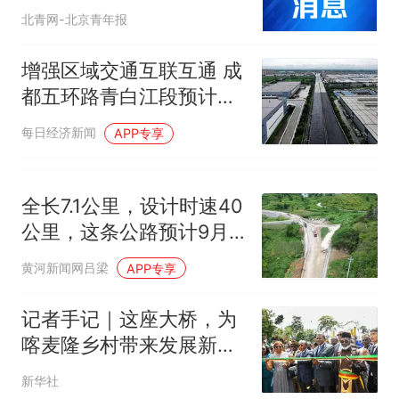
北青网-北京青年报
增强区域交通互联互通 成
都五环路青白江段预计年
底完工
每日经济新闻
APP专享
全长7.1公里，设计时速40
公里，这条公路预计9月
底全线建成通车
黄河新闻网吕梁
APP专享
记者手记｜这座大桥，为
喀麦隆乡村带来发展新机
遇
新华社