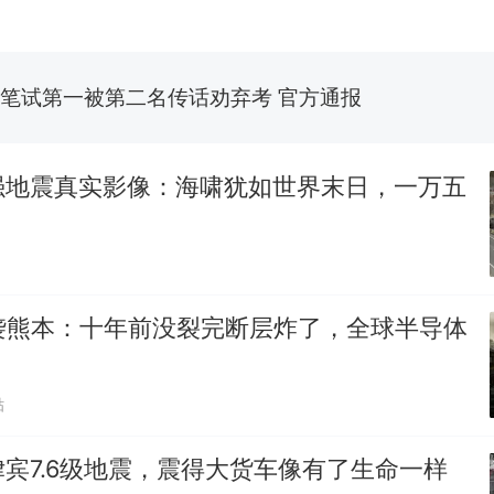
美国渔民钓获鲨鱼徒手将其拽回大海 目击者直呼震惊
参考消息）
笔试第一被第二名传话劝弃考 官方通报
那个在床头放菜刀的女孩，因老师一句“跟我回家”
热
强地震真实影像：海啸犹如世界末日，一万五
再袭熊本：十年前没裂完断层炸了，全球半导体
贴
宾7.6级地震，震得大货车像有了生命一样