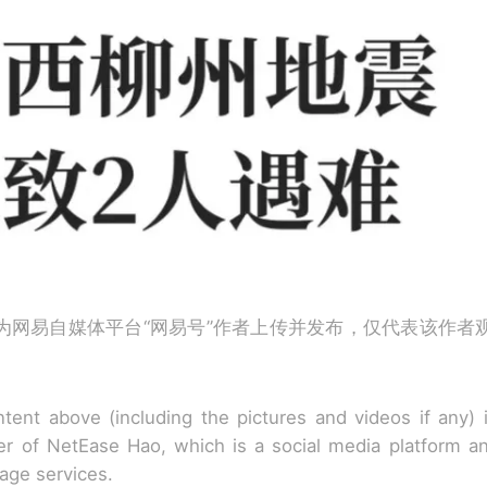
为网易自媒体平台“网易号”作者上传并发布，仅代表该作者
tent above (including the pictures and videos if any)
r of NetEase Hao, which is a social media platform a
rage services.