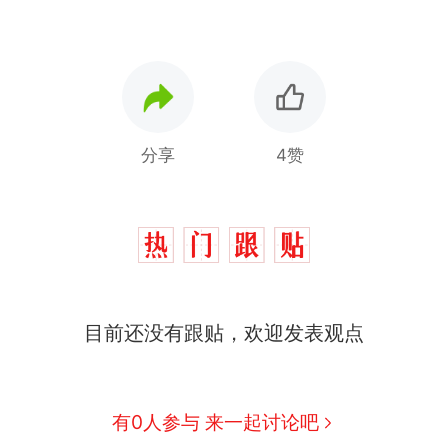
分享
4赞
那个在床头放菜刀的女孩，因老师一句“跟我回家”
热
制裁瓜子饺子，美国怕什么？
新
目前还没有跟贴，欢迎发表观点
费大厨“全国小炒肉大王”称号，仅凭视频评出？中国
男子上山采菌偶然发现鸡枞菌窝，原地守1天等它长大：
有0人参与 来一起讨论吧
朵