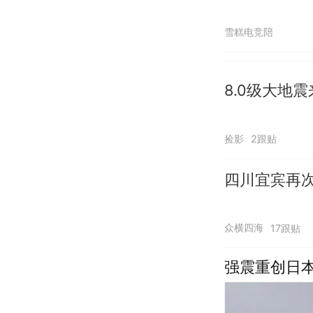
雪糕电竞陪
8.0级大地
捡影
2跟贴
四川宜宾再次
众横四海
17跟贴
强震重创日