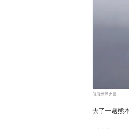
侃侃世界之最
去了一趟熊