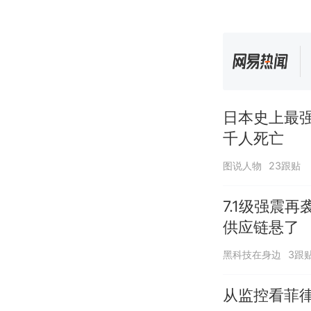
日本史上最
千人死亡
图说人物
23跟贴
7.1级强震
供应链悬了
黑科技在身边
3跟
从监控看菲律