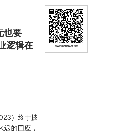
元也要
业逻辑在
扫码去网易新闻APP浏览
023）终于披
来迟的回应，