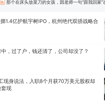
制裁瓜子饺子，美国怕什么？
新
费大厨“全国小炒肉大王”称号，仅凭视频评出？中国
k豪掷1.4亿护航宇树IPO，杭州绝代双骄战略合
男子上山采菌偶然发现鸡枞菌窝，原地守1天等它长大：
朵
美国渔民钓获鲨鱼徒手将其拽回大海 目击者直呼震惊
参考消息）
保中，过了户，钱还清了，公司却没了？
笔试第一被第二名传话劝弃考 官方通报
那个在床头放菜刀的女孩，因老师一句“跟我回家”
热
前员工现身说法，入职8个月获70万美元股权却
快套现