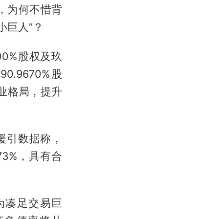
，为何不惜背
小巨人”？
00%股权及玖
.9670%股
业格局，提升
份援引数据称，
73%，具有合
为凑足交易巨