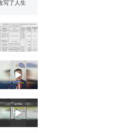
烹饪协会回应
挖了140多
 （视频来源：
改写了人生