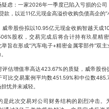
场疑虑：一家2026年一季度已陷入亏损的公司
贷款，以近11亿元现金高溢价收购负债高企的“
威帝股份拟以10.95亿元现金收购智越天成1
8506%股权，交易完成后将合计持有玖星精密90
此举旨在形成“汽车电子+精密金属零部件”双主
力。
评估增值率高达423.67%的质疑，威帝股
可比交易案例平均数451.59%和中位数485.
场担忧并未减轻。
的是此次交易对公司财务结构的剧烈冲击。