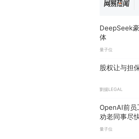
DeepSee
体
量子位
股权让与担
劉揚LEGAL
OpenAI
劝老同事尽
量子位