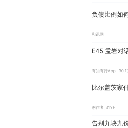
负债比例如
和讯网
E45 孟岩
有知有行App
30.
比尔盖茨家
创作者_31YF
告别九块九