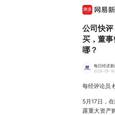
公司快评
买，董事
哪？
每日经济新
2026-05-18
每经评论员 
5月17日，
露重大资产