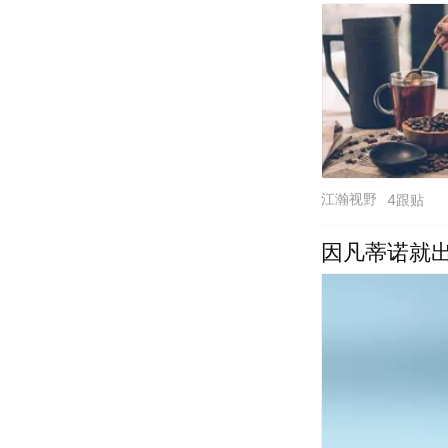
江瀚视野
4跟贴
因凡蒂诺就出