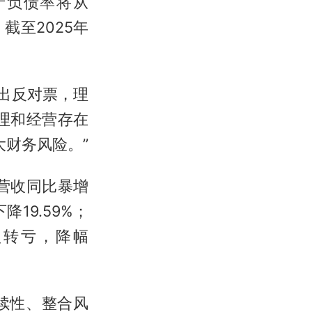
产负债率将从
，截至2025年
出反对票，理
理和经营存在
财务风险。”
营收同比暴增
降19.59%；
盈转亏，降幅
续性、整合风