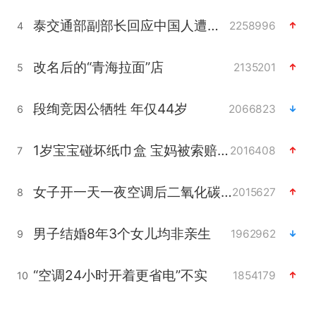
泰交通部副部长回应中国人遭歧视手势
2258996
4
改名后的“青海拉面”店
2135201
5
段绚竞因公牺牲 年仅44岁
2066823
6
1岁宝宝碰坏纸巾盒 宝妈被索赔924元
2016408
7
女子开一天一夜空调后二氧化碳中毒
2015627
8
男子结婚8年3个女儿均非亲生
1962962
9
“空调24小时开着更省电”不实
1854179
10