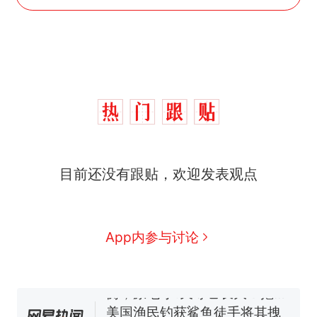
那个在床头放菜刀的女孩，
热
目前还没有跟贴，欢迎发表观点
因老师一句“跟我回家”改写了
人生
制裁瓜子饺子，美国怕什
新
么？
费大厨“全国小炒肉大王”称
App内参与讨论
号，仅凭视频评出？中国烹饪
协会回应
男子上山采菌偶然发现鸡枞菌
窝，原地守1天等它长大：挖了
140多朵
美国渔民钓获鲨鱼徒手将其拽