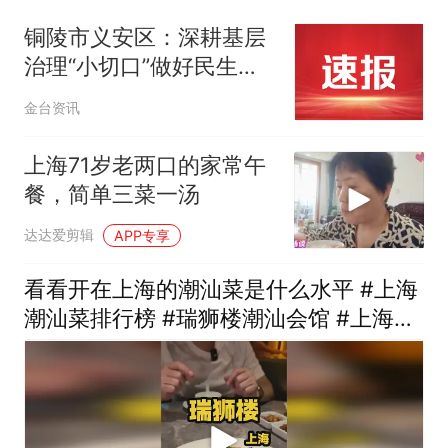
铜陵市义安区：深耕基层
治理“小切口”做好民生服
务“大文章”
金台资讯
上海71岁老两口的家常午
餐，简单三菜一汤
达达爱剪辑
APP专享
看看开在上海的潮汕菜是什么水平 #上海
潮汕菜排行榜 #瑞狮楼潮汕会馆 #上海探
店