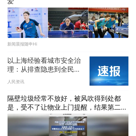
爱
新闻晨报随申Hi
以上海经验看城市安全治
理：从排查隐患到全民应
急
人民资讯
隔壁垃圾经常不放好，被风吹得到处都
是，受不了让物业上门提醒，结果第二天
早上邻居就这么水灵灵的把家门口垃圾拿
走了