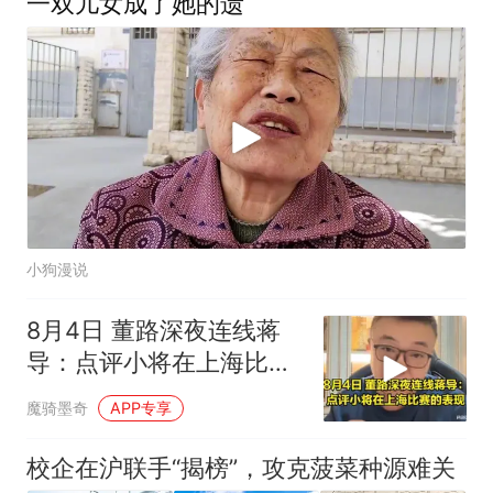
一双儿女成了她的遗
小狗漫说
8月4日 董路深夜连线蒋
导：点评小将在上海比赛
的表现，听听看
魔骑墨奇
APP专享
校企在沪联手“揭榜”，攻克菠菜种源难关