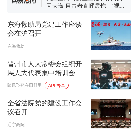
回大海 目击者直呼震惊 （视频
来源：参考消息）
笔试第一被第二名传话劝弃考
官方通报
东海救助局党建工作座谈
那个在床头放菜刀的女孩，
热
会在沪召开
因老师一句“跟我回家”改写了
人生
东海救助
晋州市人大常委会组织开
展人大代表集中培训会
随风飞翔在田野里
APP专享
全省法院党的建设工作会
议召开
辽宁高院