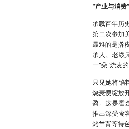
“产业与消费
承载百年历
第二次参加美
最难的是擀
承人、老绥
一“朵”烧麦
只见她将馅
烧麦便绽放
盈。这是霍
推出深受食
烤羊背等特