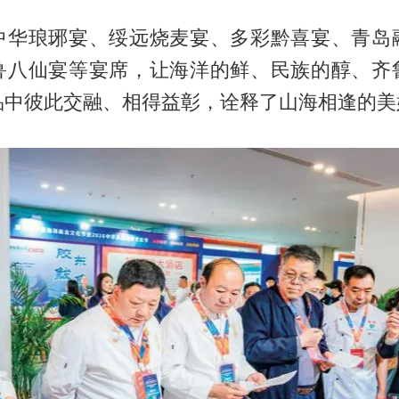
中华琅琊宴、绥远烧麦宴、多彩黔喜宴、青岛
鲁八仙宴等宴席，让海洋的鲜、民族的醇、齐
品中彼此交融、相得益彰，诠释了山海相逢的美