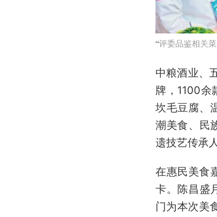
评委品鉴相关菜
中粮酒业、五
牌，110
坎毛豆腐、
潮美食、民
遗技艺传承
在惠民美食
卡。陈昌盛
门为本次美