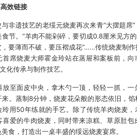
”高效链接
史与非遗技艺的老绥元烧麦再次来青“大摆筵席”
食节。“羊肉不能剁碎，要切成0.8厘米见方的
皮，要薄而不破，要压褶成花”……传统烧麦制作
元首席烧麦大师霍金玲站在蒸屉和案板前，向
的文化传承与制作技艺。
料放至面皮中央，拿木勺一顶，轻轻一抓，一
开来。蒸制8分钟，烧麦花朵般的形态依旧，馅
金玲用50年练就的手艺。除了传统羊肉烧麦，
客喜爱的牛肉烧麦，同时带来凉糕、草原肚包
色美食，打造出一桌丰盛的绥远烧麦宴席。