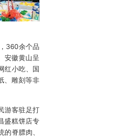
，360余个品
、安徽黄山呈
网红小吃、国
纸、雕刻等非
民游客驻足打
昌盛糕饼店专
统的脊膘肉、