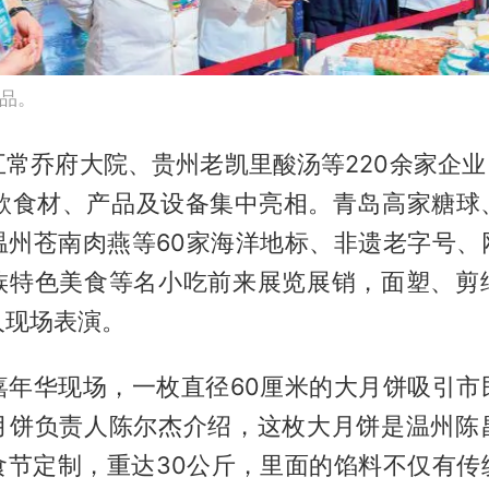
品。
常乔府大院、贵州老凯里酸汤等220余家企业
0余款食材、产品及设备集中亮相。青岛高家糖球
温州苍南肉燕等60家海洋地标、非遗老字号、
族特色美食等名小吃前来展览展销，面塑、剪
人现场表演。
嘉年华现场，一枚直径60厘米的大月饼吸引市
月饼负责人陈尔杰介绍，这枚大月饼是温州陈
食节定制，重达30公斤，里面的馅料不仅有传