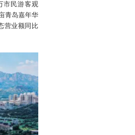
万市民游客观
0亩青岛嘉年华
态营业额同比