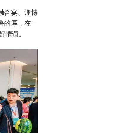
融合宴、淄博
鲁的厚，在一
好情谊。