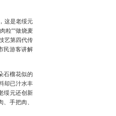
，这是老绥元
肉粒”“做烧麦
技艺第四代传
市民游客讲解
朵石榴花似的
料却已汁水丰
老绥元还创新
肉、手把肉、