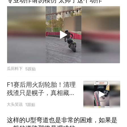
专业动作请勿模仿 太帅了这个动作
瓜田料下
5跟贴
F1赛后用火刮轮胎！清理
残渣只是幌子，真相藏在
胎面小孔
大头笑说
1跟贴
这样的U型弯道也是非常的困难，如果是