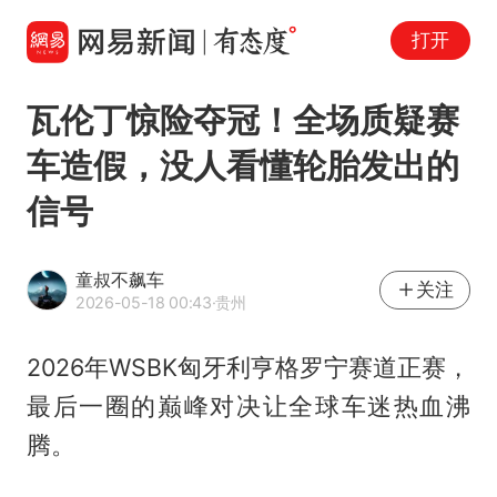
打开
瓦伦丁惊险夺冠！全场质疑赛
车造假，没人看懂轮胎发出的
信号
童叔不飙车
关注
2026-05-18 00:43
·贵州
2026年WSBK匈牙利亨格罗宁赛道正赛，
最后一圈的巅峰对决让全球车迷热血沸
腾。