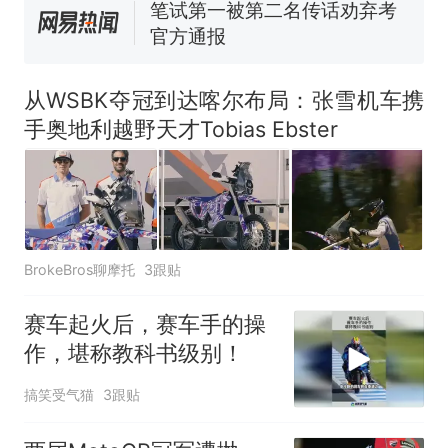
来源：参考消息）
笔试第一被第二名传话劝弃考
官方通报
惊艳！字都飘起来了 博主在田
间创作“悬浮字” 网友：真·裸眼
从WSBK夺冠到达喀尔布局：张雪机车携
3D！
制裁瓜子饺子，美国怕什
热
手奥地利越野天才Tobias Ebster
么？
BrokeBros聊摩托
3跟贴
赛车起火后，赛车手的操
作，堪称教科书级别！
搞笑受气猫
3跟贴