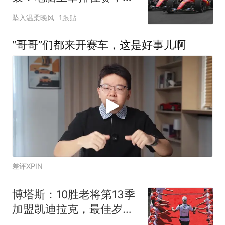
亚斯特里直言太糟糕
坠入温柔晚风
1跟贴
“哥哥”们都来开赛车，这是好事儿啊
差评XPIN
博塔斯：10胜老将第13季
加盟凯迪拉克，最佳岁月
还在后头