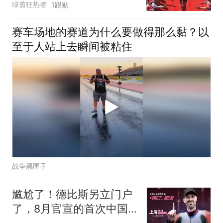
绿茵狂热者
1跟贴
赛车场地的赛道为什么要做得那么黏？以
至于人站上去瞬间被粘住
战争黑匣子
尴尬了！德比斯另立门户
了，8月官宣的首次中国
之行，公开排期并没有和