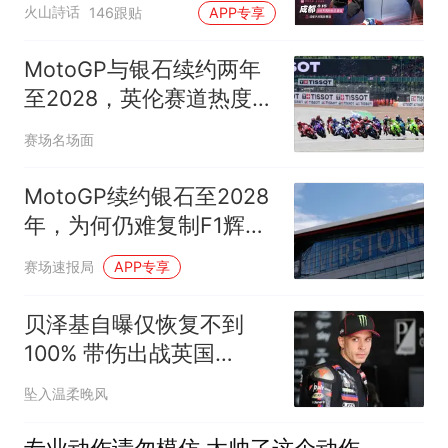
火山詩话
146跟贴
APP专享
张雪见面的活动安排
MotoGP与银石续约两年
至2028，英伦赛道热度不
及F1仍坚守
赛场名场面
MotoGP续约银石至2028
年，为何仍难复制F1辉
煌？
赛场速报局
APP专享
贝泽基自曝仅恢复不到
100% 带伤出战英国
MotoGP前景堪忧
坠入温柔晚风