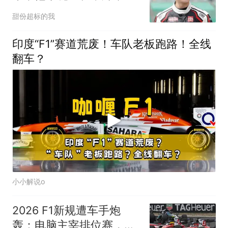
场两胜追平59年纪录
甜份超标的我
印度“F1”赛道荒废！车队老板跑路！全线
翻车？
小小解说o
2026 F1新规遭车手炮
轰：电脑主宰排位赛，皮