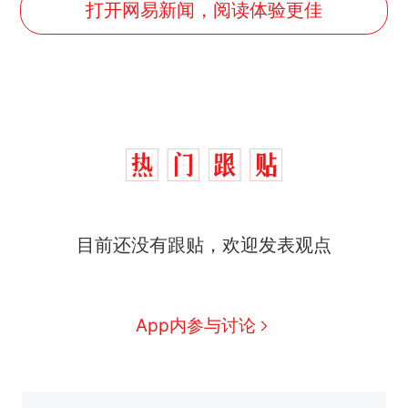
打开网易新闻，阅读体验更佳
制裁瓜子饺子，美国怕什
热
么？
目前还没有跟贴，欢迎发表观点
费大厨“全国小炒肉大王”称
新
号，仅凭视频评出？中国烹饪
协会回应
男子上山采菌偶然发现鸡枞菌
App内参与讨论
窝，原地守1天等它长大：挖了
140多朵
美国渔民钓获鲨鱼徒手将其拽
回大海 目击者直呼震惊 （视频