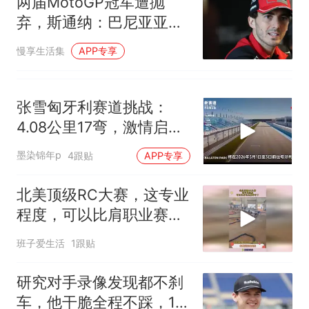
两届MotoGP冠军遭抛
弃，斯通纳：巴尼亚亚在
杜卡迪“抽到了下下签”
慢享生活集
APP专享
张雪匈牙利赛道挑战：
4.08公里17弯，激情启
航！
墨染锦年p
4跟贴
APP专享
北美顶级RC大赛，这专业
程度，可以比肩职业赛车
手了
班子爱生活
1跟贴
研究对手录像发现都不刹
车，他干脆全程不踩，15