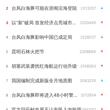
台风白海豚可能在浙闽沿海登陆
2313207
2
以“新”破局 首发经济点亮城市消费活力
2250499
3
台风白海豚影响中国已成定局
2226027
4
昆明石林火把节
2208886
5
胡塞武装袭扰红海航运行动升级
2106593
6
我国编制完成新版全月地质图
2083235
7
台风白海豚即将进入48小时警戒线
2012954
8
官方回应献血屋不让市民入内躲雨
1951157
9