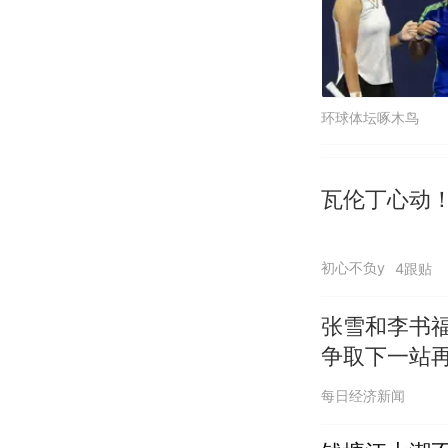
环球体坛啄木鸟
瓦伦丁心动
初心不负y
4跟贴
张雪和李书福
争取下一站
每日经济新闻