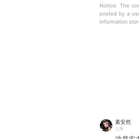
Notice: The con
posted by a use
information sto
素安然
上海