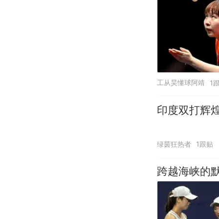
工从昊懂球阿靖
1
印度双打辉煌
绿茵狂热者
1跟贴
跨越海峡的