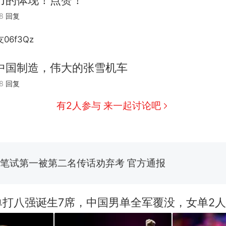
力的体现！点赞！
8
回复
06f3Qz
那个在床头放菜刀的女孩，因老师一句“跟我回家”
热
中国制造，伟大的张雪机车
费大厨“全国小炒肉大王”称号，仅凭视频评出？中
新
8
回复
应
有2人参与 来一起讨论吧
台风"白海豚"中心附近最大风力已达15级 最新研判
笔试第一被第二名传话劝弃考 官方通报
佛山一中学招聘物理教师，笔试前13名均遭淘汰？教
招聘，成立调查组全面核查
享界G9车型预售价公布：43.98万起
单打八强诞生7席，中国男单全军覆没，女单2
那个在床头放菜刀的女孩，因老师一句“跟我回家”
热