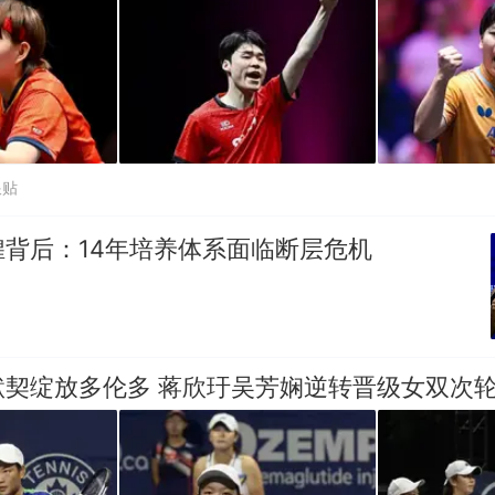
跟贴
背后：14年培养体系面临断层危机
默契绽放多伦多 蒋欣玗吴芳娴逆转晋级女双次