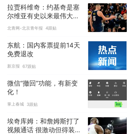
拉贾科维奇：约基奇是塞
尔维亚有史以来最伟大的
球员
北青网-北京青年报
4跟贴
东航：国内客票提前14天
免费退改
新京报
67跟贴
微信“撤回”功能，有新变
化！
掌上春城
3跟贴
埃奇库姆：和詹姆斯打了
视频通话 很激动但得装得