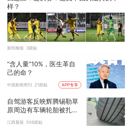
样？
新民晚报
3跟贴
“含人量”10%，医生革自
己的命？
中国新闻周刊
21跟贴
APP专享
自驾游客反映辉腾锡勒草
原周边有车辆轮胎被扎，
修理店铺换胎价格高达千
江西晨报
508跟贴
元，官方发布情况通报