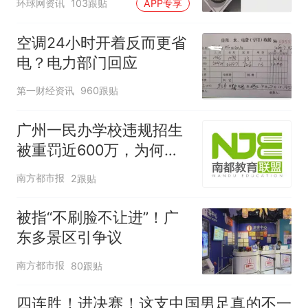
环球网资讯
103跟贴
APP专享
空调24小时开着反而更省
电？电力部门回应
第一财经资讯
960跟贴
广州一民办学校违规招生
被重罚近600万，为何罚
这么重？
南方都市报
2跟贴
被指“不刷脸不让进”！广
东多景区引争议
南方都市报
80跟贴
四连胜！进决赛！这支中国男足真的不一