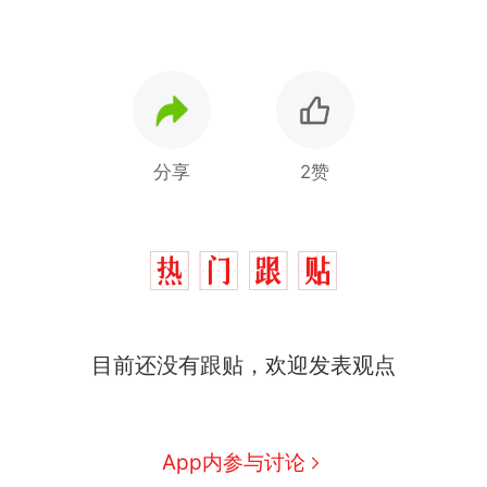
分享
2赞
那个在床头放菜刀的女孩，
热
因老师一句“跟我回家”改写了
人生
搬家报价570元，搬到楼下
新
目前还没有跟贴，欢迎发表观点
交5060元才肯搬上楼！女子傻
眼了……
费大厨“全国小炒肉大王”称
号，仅凭视频评出？中国烹饪
协会回应
台风"白海豚"中心附近最大风
App内参与讨论
力已达15级 最新研判