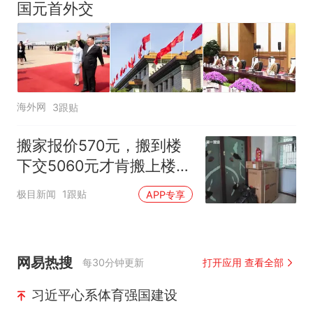
国元首外交
海外网
3跟贴
搬家报价570元，搬到楼
下交5060元才肯搬上楼！
女子傻眼了
极目新闻
1跟贴
APP专享
网易热搜
每30分钟更新
打开应用 查看全部
习近平心系体育强国建设