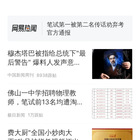
佛山一中学招聘物理教师，笔
试前13名均遭淘汰？教育局：
已叫停招聘，成立调查组全面
笔试第一被第二名传话劝弃考
核查
官方通报
那个在床头放菜刀的女孩，
热
因老师一句“跟我回家”改写了
穆杰塔巴被指给总统下"最
人生
后警告" 爆料人发声意味
深长
中国新闻周刊
8938跟贴
佛山一中学招聘物理教
师，笔试前13名均遭淘
汰？教育局：已叫停招
极目新闻
1万跟贴
聘，成立调查组全面核查
费大厨"全国小炒肉大