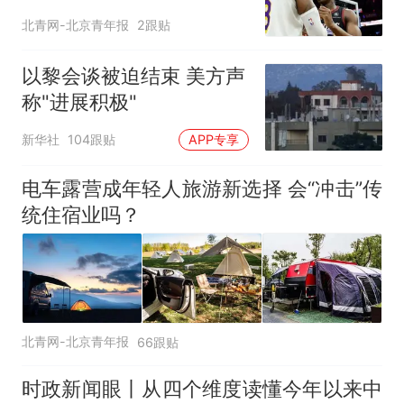
若无其事
北青网-北京青年报
2跟贴
以黎会谈被迫结束 美方声
称"进展积极"
新华社
104跟贴
APP专享
电车露营成年轻人旅游新选择 会“冲击”传
统住宿业吗？
北青网-北京青年报
66跟贴
时政新闻眼丨从四个维度读懂今年以来中