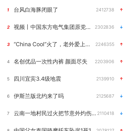
台风白海豚闭眼了
2412738
1
视频丨中国东方电气集团原党组副书记、董事宋致远被查
2302836
2
“China Cool”火了，老外爱上中国避暑游
2246355
3
名创优品一次性内裤 颜面尽失
2203906
4
四川宜宾3.4级地震
2139910
5
伊斯兰版北约来了吗
2125687
6
云南一地村民过火把节意外灼伤16人
2110418
7
中国父女泰国骑摩托车坠崖1死1伤
2078127
8