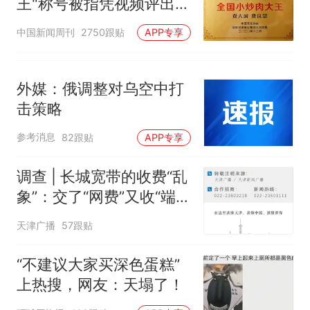
王"称号被指凭视频评出
官方回应
中国新闻周刊
2750跟贴
APP专享
外媒：俄调整对乌空中打
击策略
参考消息
82跟贴
APP专享
调查 | 长城宽带的收费“乱
象”：交了“网费”又收“端口
费”，退费没着落，使用期
天津广播
57跟贴
可延长到2037年
“不建议大家买深色蛋糕”
上热搜，网友：天塌了！