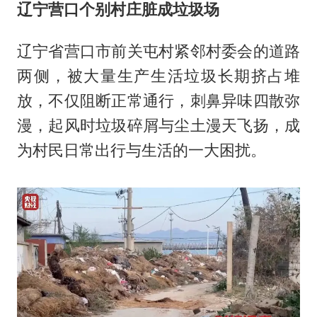
辽宁营口个别村庄脏成垃圾场
辽宁省营口市前关屯村紧邻村委会的道路
两侧，被大量生产生活垃圾长期挤占堆
放，不仅阻断正常通行，刺鼻异味四散弥
漫，起风时垃圾碎屑与尘土漫天飞扬，成
为村民日常出行与生活的一大困扰。