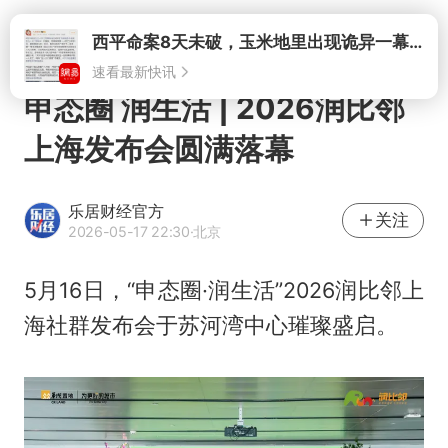
打开
西平命案8天未破，玉米地里出现诡异一幕，我突然想起了欧金中
速看最新快讯
申态圈 润生活 | 2026润比邻
上海发布会圆满落幕
乐居财经官方
关注
2026-05-17 22:30
·北京
5月16日，“申态圈·润生活”2026润比邻上
海社群发布会于苏河湾中心璀璨盛启。