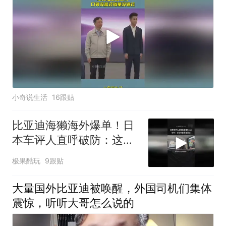
小奇说生活
16跟贴
比亚迪海獭海外爆单！日
本车评人直呼破防：这配
置太离谱了!
极果酷玩
9跟贴
大量国外比亚迪被唤醒，外国司机们集体
震惊，听听大哥怎么说的