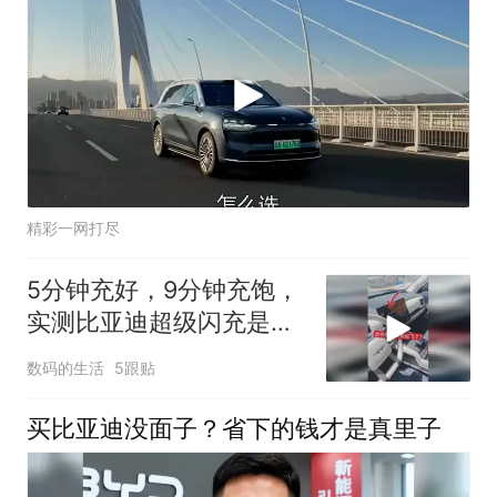
精彩一网打尽
5分钟充好，9分钟充饱，
实测比亚迪超级闪充是不
是吹牛
数码的生活
5跟贴
买比亚迪没面子？省下的钱才是真里子