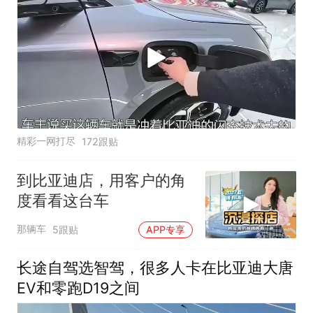
精彩一网打尽
172跟贴
到比亚迪店，用客户的角
度看看这台车
那辆车
5跟贴
APP专享
长途自驾选智驾，很多人卡在比亚迪大唐
EV和零跑D19之间