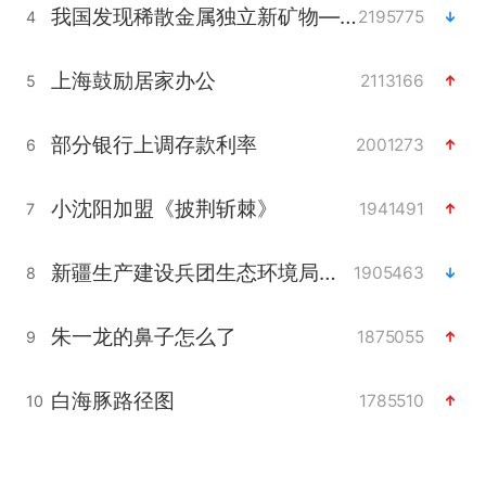
我国发现稀散金属独立新矿物——乌斯河锗矿
2195775
4
上海鼓励居家办公
2113166
5
部分银行上调存款利率
2001273
6
小沈阳加盟《披荆斩棘》
1941491
7
新疆生产建设兵团生态环境局原局长被查
1905463
8
朱一龙的鼻子怎么了
1875055
9
白海豚路径图
1785510
10