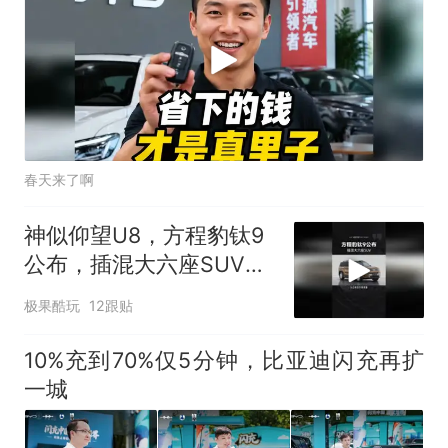
春天来了啊
神似仰望U8，方程豹钛9
公布，插混大六座SUV比
亚迪
极果酷玩
12跟贴
10%充到70%仅5分钟，比亚迪闪充再扩
一城