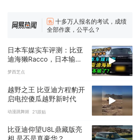
十多万人报名的考试，成绩
热
全部作废，公平么？
全球唯一没有法定首都的国
新
家，刚改国名，总统就邀请中
日本车媒实车评测：比亚
国大使骑行绕了几乎整个国境
5万的小车卖不动，40万以上
迪海獭Racco，日本输
线一圈，还曾两次到中国寻根
的抢着买
了？
浙江人戒备 "白海豚"已创我国
梦西芝点
纪录 带来严重影响
视频丨只要一枚命中就能让航
越野之王 比亚迪方程豹开
母瘫痪 轰-6J实力有多强？
启电控傻瓜越野新时代
大雨将至一家老小6分钟抢收完
动漫跳舞姬
21跟贴
1千斤稻谷
十多万人报名的考试，成绩
热
比亚迪仰望U8L鼎藏版亮
全部作废，公平么？
相 是不是真豪华？