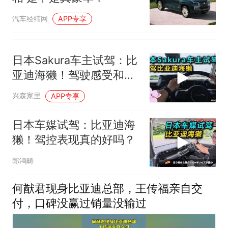
汽车经纬网
APP专享
日本Sakura车主试驾：比
亚迪海獭！驾驶感受和优
缺点！
兴森家里
APP专享
日本车媒试驾：比亚迪海
獭！驾控表现真的好吗？
郎鸿畴
何猷君现身比亚迪总部，王传福亲自交
付，口碑没赢过销量没输过