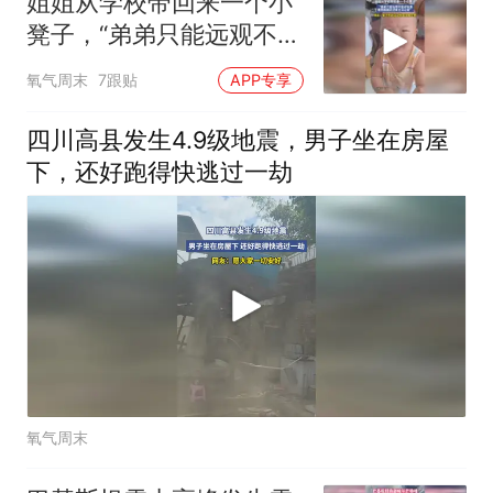
姐姐从学校带回来一个小
凳子，“弟弟只能远观不能
近玩焉，看到姐姐走过来
氧气周末
7跟贴
APP专享
立马让座”
四川高县发生4.9级地震，男子坐在房屋
下，还好跑得快逃过一劫
氧气周末