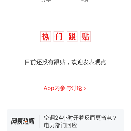
十多万人报名的考试，成绩
热
全部作废，公平么？
全球唯一没有法定首都的国
新
目前还没有跟贴，欢迎发表观点
家，刚改国名，总统就邀请中
国大使骑行绕了几乎整个国境
搬家报价570元，搬到楼下交
线一圈，还曾两次到中国寻根
5060元才肯搬上楼！女子傻眼
了……
视频丨只要一枚命中就能让航
App内参与讨论
母瘫痪 轰-6J实力有多强？
空调24小时开着反而更省电？
电力部门回应
5万的小车卖不动，40万以上
的抢着买