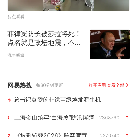
薪点看看
菲律宾防长被莎拉将死！
点名就是政坛地震，不点
就是虚张声势！
流年顛簸
网易热搜
每30分钟更新
打开应用 查看全部
总书记点赞的非遗苗绣焕发新生机
上海金山筑牢“白海豚”防汛屏障
2368790
1
《披荆斩棘2026》阵容官宣
2270740
2