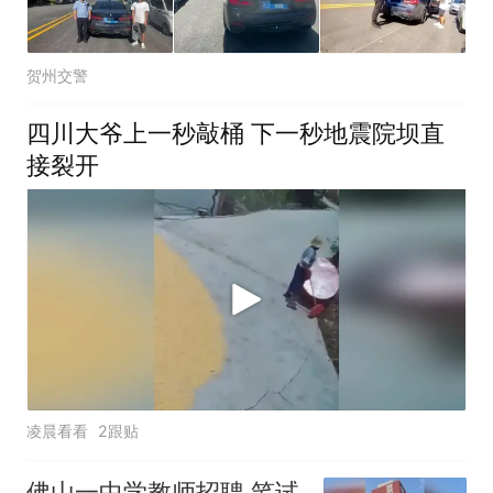
贺州交警
四川大爷上一秒敲桶 下一秒地震院坝直
接裂开
凌晨看看
2跟贴
佛山一中学教师招聘 笔试