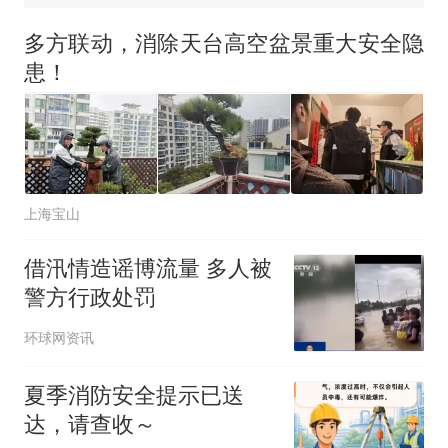
十多万人报名的考试，成绩
热
全部作废，公平么？
多方联动，消除天台高空盆景重大安全隐
患！
上海宝山
借汛情造谣博流量 多人被
警方行政处罚
环球网资讯
夏季消防安全提示已送
达，请查收～