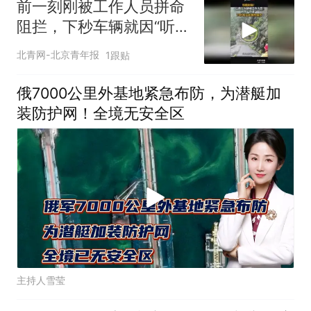
前一刻刚被工作人员拼命
阻拦，下秒车辆就因“听
劝”躲过一劫
北青网-北京青年报
1跟贴
俄7000公里外基地紧急布防，为潜艇加
装防护网！全境无安全区
主持人雪莹