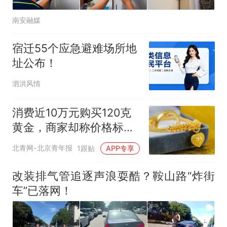
南安融媒
宿迁55个应急避难场所地
址公布！
泗洪风情
消费近10万元购买120克
黄金，商家却称价格标错
拒绝发货，法院怎么判？
北青网-北京青年报
1跟贴
APP专享
改装排气管追逐声浪耍酷？鞍山路“炸街
车”已落网！