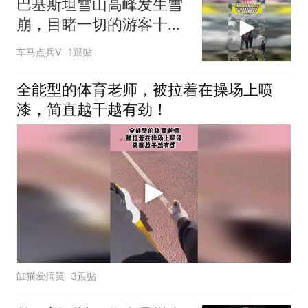
巴基斯坦雪山高峰发生雪
崩，目睹一切的游客十分
淡定
车马点兵V
1跟贴
全能型的体育老师，被拉着在操场上喷
漆，简直越干越有劲！
缸猫爱搞笑
3跟贴