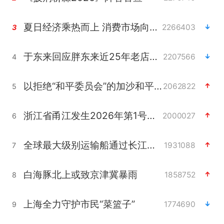
夏日经济乘热而上 消费市场向新而行
2266403
3
于东来回应胖东来近25年老店年底关闭
2207566
4
以拒绝“和平委员会”的加沙和平计划
2062822
5
浙江省甬江发生2026年第1号洪水
2000027
6
全球最大级别运输船通过长江大桥
1931088
7
白海豚北上或致京津冀暴雨
1858752
8
上海全力守护市民“菜篮子”
1774690
9