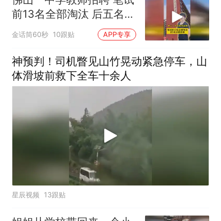
前13名全部淘汰 后五名全
部逆袭
金话筒60秒
10跟贴
APP专享
神预判！司机瞥见山竹晃动紧急停车，山
体滑坡前救下全车十余人
星辰视频
13跟贴