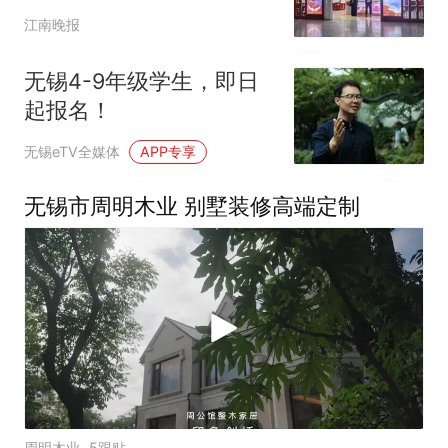
江南晚报
无锡4-9年级学生，即日
起报名！
无锡eTV全媒体
APP专享
无锡市周明木业 别墅装修高端定制
周明木业
5跟贴