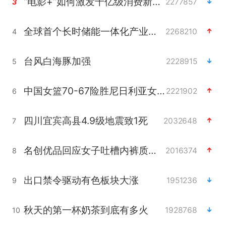
“电影+”如何激发千亿级消费新活力？
2277857
3
全球首个长时储能一体化产业园量产
2268210
4
台风白海豚加强
2228915
5
中国女篮70-67险胜尼日利亚女篮
2221902
6
四川宜宾高县4.9级地震致1死
2032648
7
名创优品回应女子吐槽内裤质量差
2016374
8
出口禁令驱动有色板块大涨
1951236
9
秋天的第一杯奶茶到底有多火
1928768
10