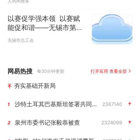
人间闲散客
以赛促学强本领 以赛赋
能促和谐——无锡市第三
届集体协商技能竞赛圆满
无锡市总工会
落幕
网易热搜
每30分钟更新
打开应用 查看全部
夯实基础开新局
沙特土耳其巴基斯坦签署共同防务协议
2367140
1
泉州市委书记张毅恭被查
2324099
2