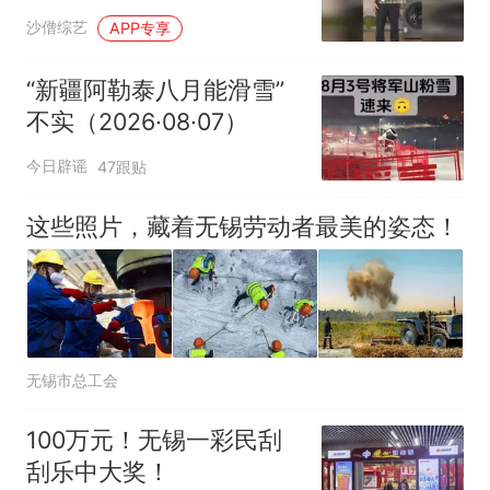
沙僧综艺
APP专享
“新疆阿勒泰八月能滑雪”
不实（2026·08·07）
今日辟谣
47跟贴
这些照片，藏着无锡劳动者最美的姿态！
无锡市总工会
100万元！无锡一彩民刮
刮乐中大奖！