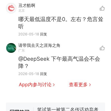
丑才酷啊
北京
哪天最低温度不是0。左右？危言耸
听
2026-05-18
回复
请带我去天之涯海之角
广东
@DeepSeek 下午最高气温会不会
降？
那个在床头放菜刀的女孩，
热
2026-05-18
回复
因老师一句“跟我回家”改写了
人生
费大厨“全国小炒肉大王”称
新
App内参与讨论
查看更多
号，仅凭视频评出？中国烹饪
协会回应
美国渔民钓获鲨鱼徒手将其拽
回大海 目击者直呼震惊 （视频
来源：参考消息）
笔试第一被第二名传话劝弃考