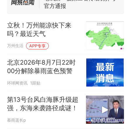
官方通报
佛山一中学招聘物理教师，笔
试前13名均遭淘汰？教育局：
立秋！万州能凉快下来
已叫停招聘，成立调查组全面
台风"白海豚"中心附近最大风
吗？最近天气
核查
力已达15级 最新研判
那个在床头放菜刀的女孩，
热
万州生活
APP专享
因老师一句“跟我回家”改写了
人生
北京2026年8月7日22时
00分解除暴雨蓝色预警
环球网资讯
1跟贴
第13号台风白海豚升级超
强，东海来袭路径成谜！
慕雨遥长p