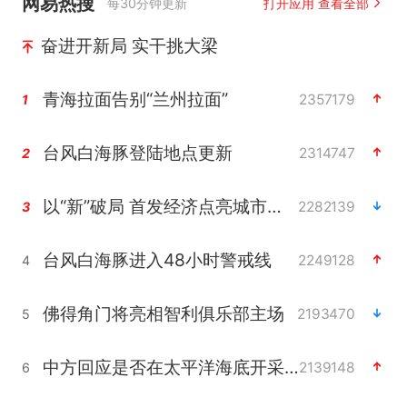
网易热搜
每30分钟更新
打开应用 查看全部
奋进开新局 实干挑大梁
青海拉面告别“兰州拉面”
2357179
1
台风白海豚登陆地点更新
2314747
2
以“新”破局 首发经济点亮城市消费活力
2282139
3
台风白海豚进入48小时警戒线
2249128
4
佛得角门将亮相智利俱乐部主场
2193470
5
中方回应是否在太平洋海底开采稀土
2139148
6