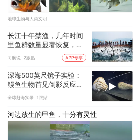
地球生物与人类文明
长江十年禁渔，几年时间
里鱼群数量显著恢复，古
代根本就没什么“渔”时，
向航说
2跟贴
APP专享
长江鱼群是怎样的？
深海500英尺镜子实验：
鳗鱼生物首见倒影反应超
意外
全球赶海实录
1跟贴
河边放生的甲鱼，十分有灵性