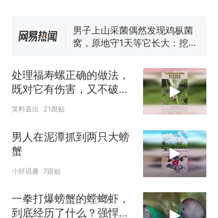
人生
费大厨“全国小炒肉大王”称
号，仅凭视频评出？中国烹饪
协会回应
男子上山采菌偶然发现鸡枞菌
窝，原地守1天等它长大：挖了
140多朵
美国渔民钓获鲨鱼徒手将其拽
回大海 目击者直呼震惊 （视频
处理福寿螺正确的做法，
来源：参考消息）
笔试第一被第二名传话劝弃考
既对它有伤害，又不破坏
官方通报
环境！
制裁瓜子饺子，美国怕什
热
笑料直出
21跟贴
么？
男人在泥潭抓到两只大螃
蟹
小好说趣
7跟贴
一拳打爆螃蟹的螳螂虾，
到底经历了什么？强悍都