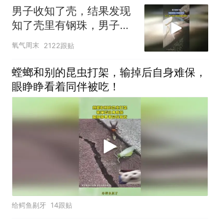
男子收知了壳，结果发现
知了壳里有钢珠，男子：
塞土就算了，塞钢珠我是
氧气周末
2122跟贴
没想到的
螳螂和别的昆虫打架，输掉后自身难保，
眼睁睁看着同伴被吃！
给鳄鱼剔牙
14跟贴