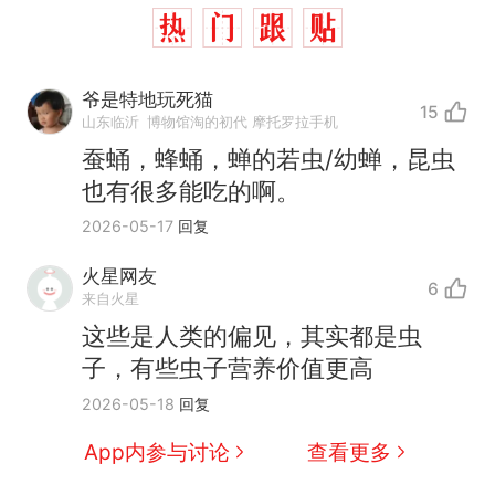
爷是特地玩死猫
15
山东临沂
博物馆淘的初代 摩托罗拉手机
蚕蛹，蜂蛹，蝉的若虫/幼蝉，昆虫
也有很多能吃的啊。
2026-05-17
回复
火星网友
6
来自火星
这些是人类的偏见，其实都是虫
子，有些虫子营养价值更高
制裁瓜子饺子，美国怕什
热
2026-05-18
回复
么？
那个在床头放菜刀的女孩，
新
App内参与讨论
查看更多
因老师一句“跟我回家”改写了