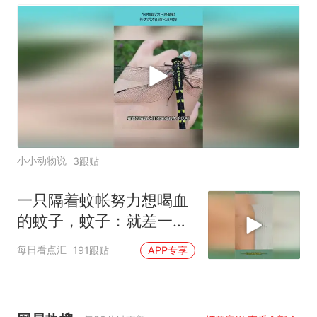
小小动物说
3跟贴
一只隔着蚊帐努力想喝血
的蚊子，蚊子：就差一点
点了，网友：快让它咬一
每日看点汇
191跟贴
APP专享
口，它那么努力