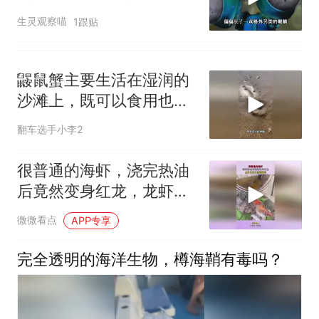
是被逼出来的
生灵观察喵
1跟贴
鼹鼠蟹主要生活在湿润的
沙滩上，既可以食用也能
拿来当诱饵钓鱼
翻车选手小李2
很普通的海虾，浇完热油
后竟然变身红龙，龙虾的
身价直接翻倍！
微微看点
APP专享
完全透明的海洋生物，樽海鞘有毒吗？