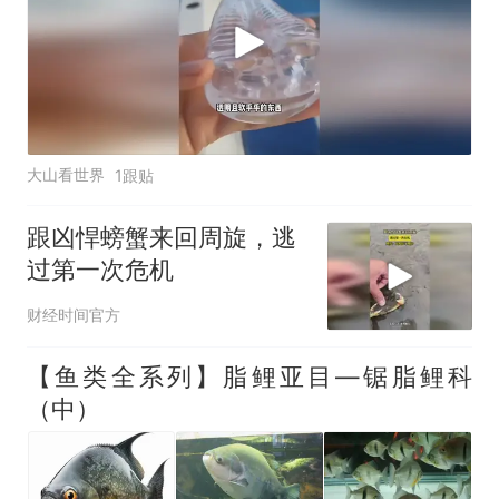
大山看世界
1跟贴
跟凶悍螃蟹来回周旋，逃
过第一次危机
财经时间官方
【鱼类全系列】脂鲤亚目—锯脂鲤科
（中）