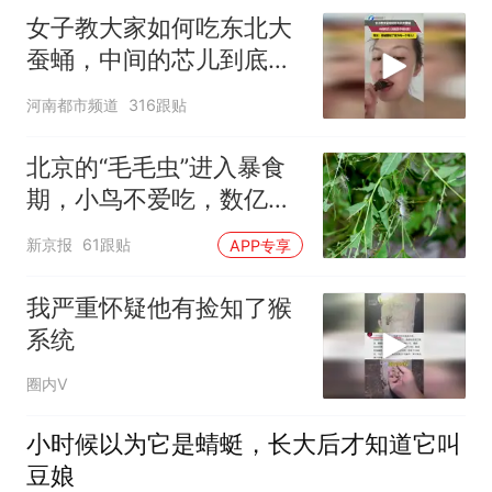
女子教大家如何吃东北大
蚕蛹，中间的芯儿到底是
个啥东西？网友：蚕蛹跟
河南都市频道
316跟贴
知了猴是不是一个味儿？
北京的“毛毛虫”进入暴食
期，小鸟不爱吃，数亿头
小蜂迎战
新京报
61跟贴
APP专享
我严重怀疑他有捡知了猴
系统
圈内V
小时候以为它是蜻蜓，长大后才知道它叫
豆娘