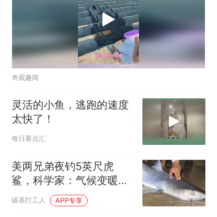
奇观趣闻
灵活的小鱼，逃跑的速度
太快了！
每日看点汇
美两兄弟夜钓5英尺虎
鲨，科学家：气候变暖让
科德角变成虎鲨栖息地
碳基打工人
APP专享