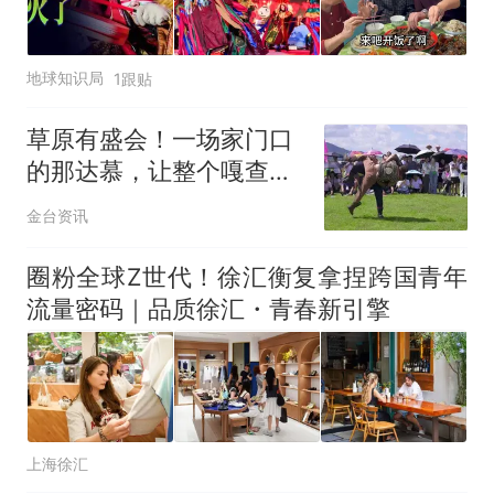
140多朵
美国渔民钓获鲨鱼徒手将其拽
回大海 目击者直呼震惊 （视频
地球知识局
1跟贴
来源：参考消息）
笔试第一被第二名传话劝弃考
官方通报
草原有盛会！一场家门口
那个在床头放菜刀的女孩，
热
的那达慕，让整个嘎查都
因老师一句“跟我回家”改写了
“燃”起来了
人生
金台资讯
圈粉全球Z世代！徐汇衡复拿捏跨国青年
流量密码｜品质徐汇・青春新引擎
上海徐汇