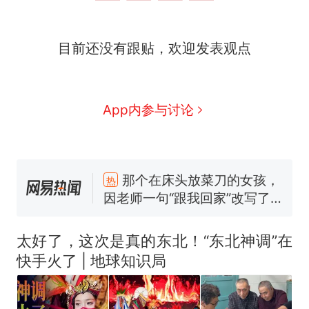
目前还没有跟贴，欢迎发表观点
App内参与讨论
那个在床头放菜刀的女孩，
热
因老师一句“跟我回家”改写了
人生
制裁瓜子饺子，美国怕什
新
么？
太好了，这次是真的东北！“东北神调”在
费大厨“全国小炒肉大王”称
快手火了 | 地球知识局
号，仅凭视频评出？中国烹饪
协会回应
男子上山采菌偶然发现鸡枞菌
窝，原地守1天等它长大：挖了