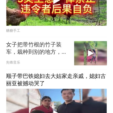
糖糖手工
女子把带竹根的竹子装
车，栽种到别的地方，网
友：这竹子不轻的
先锋音乐
顺子带巴铁媳妇去大姑家走亲戚，媳妇古
丽亚被撼动哭了