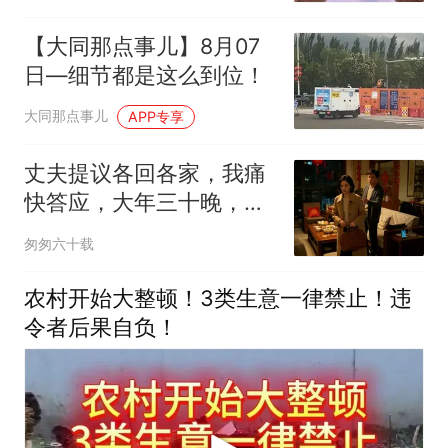
【大同那点事儿】8月07
日—细节都是这么到位！
大同那点事儿
APP专享
丈夫提议各回各家，我痛
快答应，大年三十晚，小
姑子来电哭：嫂子，我妈
匆匆六十载
被我爸打了，快转55万过
来
农村开始大整顿！3类生意一律禁止！违
令者后果自负！