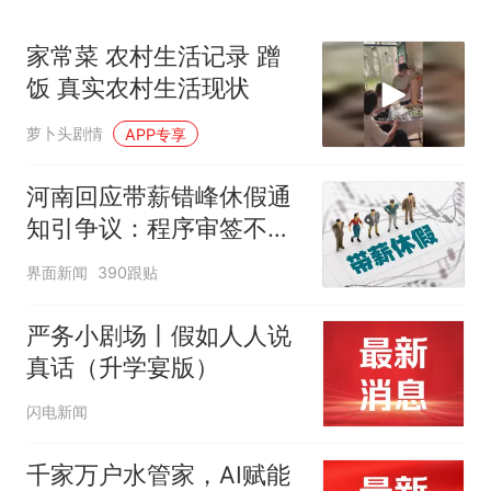
家常菜 农村生活记录 蹭
饭 真实农村生活现状
萝卜头剧情
APP专享
河南回应带薪错峰休假通
知引争议：程序审签不规
范，待修改后予以印发
界面新闻
390跟贴
严务小剧场丨假如人人说
真话（升学宴版）
闪电新闻
千家万户水管家，AI赋能