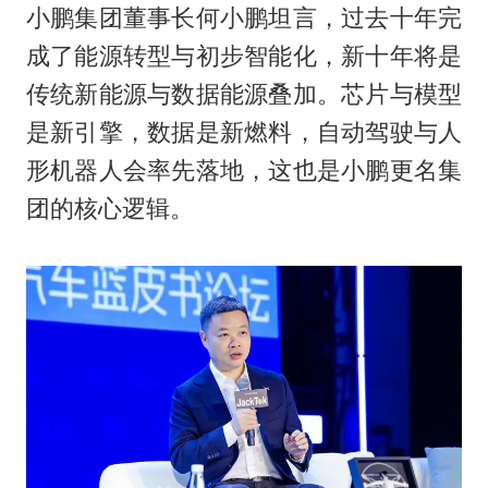
小鹏集团董事长何小鹏坦言，过去十年完
成了能源转型与初步智能化，新十年将是
传统新能源与数据能源叠加。芯片与模型
是新引擎，数据是新燃料，自动驾驶与人
形机器人会率先落地，这也是小鹏更名集
团的核心逻辑。