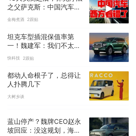
人生
之父萨克斯：中国汽车，
西方都看错了
金梅煮酒
2跟贴
坦克车型插混保值率第
一！魏建军：我们不太会
营销 但品质用心了
快科技
2跟贴
都动人命根子了，总得让
人扑腾几下
大树乡谈
蓝山停产？魏牌CEO赵永
坡回应：没这规划，海外