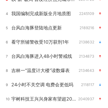
我国编制完成新版全月地质图
2245109
4
台风白海豚登陆地点更新
2189216
5
看守所辅警收受10万获刑1年
2138632
6
台风白海豚进入48小时警戒线
2134873
7
吉林一“温度计大楼”读数爆表
2134643
8
24小时不关空调 电费会更低吗
2118117
9
宇树科技王兴兴身家有望超200亿元
2040937
10