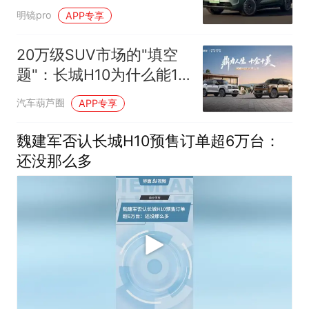
卖得不错
明镜pro
APP专享
20万级SUV市场的"填空
题"：长城H10为什么能12
小时订单破2.2万
汽车葫芦圈
APP专享
魏建军否认长城H10预售订单超6万台：
还没那么多