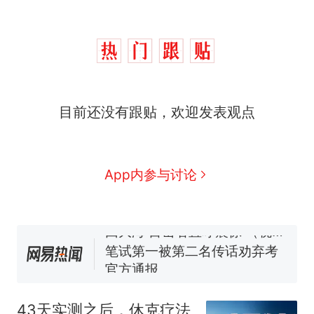
那个在床头放菜刀的女孩，
热
因老师一句“跟我回家”改写了
人生
制裁瓜子饺子，美国怕什
新
目前还没有跟贴，欢迎发表观点
么？
费大厨“全国小炒肉大王”称
号，仅凭视频评出？中国烹饪
协会回应
男子上山采菌偶然发现鸡枞菌
App内参与讨论
窝，原地守1天等它长大：挖了
140多朵
美国渔民钓获鲨鱼徒手将其拽
回大海 目击者直呼震惊 （视频
来源：参考消息）
笔试第一被第二名传话劝弃考
官方通报
那个在床头放菜刀的女孩，
热
因老师一句“跟我回家”改写了
43天实测之后，休克疗法