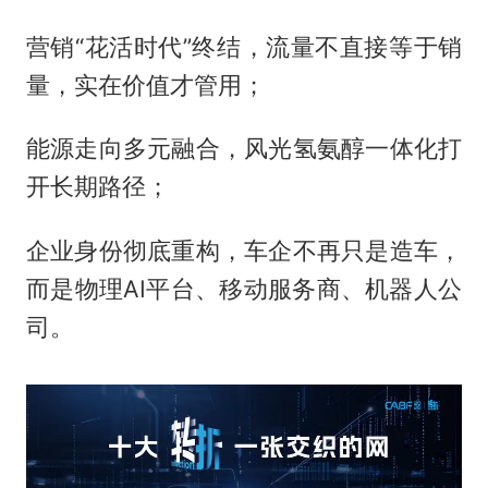
营销“花活时代”终结，流量不直接等于销
量，实在价值才管用；
能源走向多元融合，风光氢氨醇一体化打
开长期路径；
企业身份彻底重构，车企不再只是造车，
而是物理AI平台、移动服务商、机器人公
司。