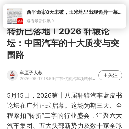
打开
西平命案8天未破，玉米地里出现诡异一幕，我突然想起了欧金中
速看最新快讯
转折已落地！2026 轩辕论
坛：中国汽车的十大质变与突
围路
车厘子大叔
关注
2026-05-17 18:59
·广东
·优质汽车领域创作者
5月15日，2026第十八届轩辕汽车蓝皮书
论坛在广州正式启幕。这场为期三天、全
程紧扣“转折”二字的行业盛会，汇聚六大
汽车集团、五大头部新势力及数十家全球