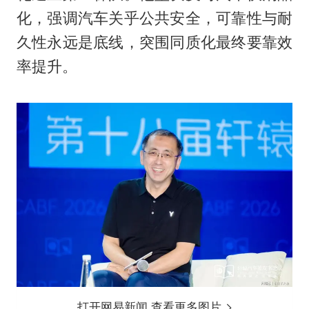
化，强调汽车关乎公共安全，可靠性与耐
久性永远是底线，突围同质化最终要靠效
率提升。
打开网易新闻 查看更多图片