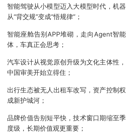
智能驾驶从小模型迈入大模型时代，机器
从“背交规”变成“悟规律”；
智能座舱告别APP堆砌，走向Agent智能
体，车真正会思考；
汽车设计从视觉原创升级为文化主体性，
中国审美开始立得住；
出行生态被无人出租车改写，资产控制权
成新护城河；
品牌价值告别短平快，技术窗口期缩至季
度级，长期价值观更重要；