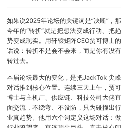
如果说2025年论坛的关键词是“决断”，那
今年的“转折”就是把想法变成行动、把趋
势变成现实。用轩辕矩阵CEO贾可博士的
话说：转折不是会不会来，而是你有没有
转过去。
本届论坛最大的变化，是把JackTok 尖峰
对话推到核心位置。连续三天上午，贾可
博士与主机厂、供应链、科技公司大佬直
面交流，不绕弯、不设防，只为碰撞出行
业真趋势。他用六个词定义这场对话：做
行业瞭望者、直连顶尖巨头、直击核心问