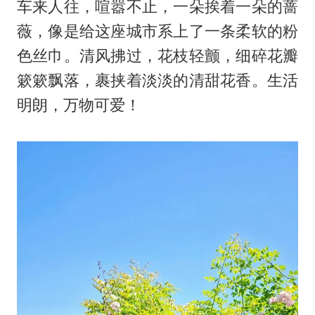
车来人往，喧嚣不止，一朵挨着一朵的蔷
薇，像是给这座城市系上了一条柔软的粉
色丝巾。清风拂过，花枝轻颤，细碎花瓣
簌簌飘落，裹挟着淡淡的清甜花香。生活
明朗，万物可爱！