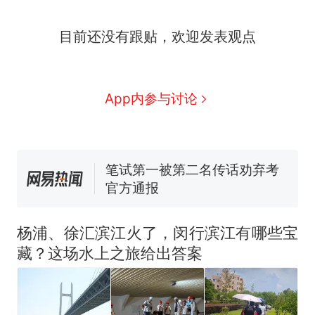
哥士兵搬起大石块投向移民引
争议，此前一天内数万人从摩
费大厨“全国小炒肉大王”称
目前还没有跟贴，欢迎发表观点
新
洛哥涌入西班牙
号，仅凭视频评出？中国烹饪
协会回应
男子上山采菌偶然发现鸡枞菌
窝，原地守1天等它长大：挖了
App内参与讨论
140多朵
美国一场追捕行动中，一男子
在车辆行驶中爬上车顶跳舞。
（新京报）
笔试第一被第二名传话劝弃考
官方通报
美国渔民钓获鲨鱼徒手将其拽
回大海 目击者直呼震惊 （视频
来源：参考消息）
西班牙飞地休达边境，摩洛
热
杨浦、徐汇滨江火了，闵行滨江有哪些宝
哥士兵搬起大石块投向移民引
藏？这场水上之旅给出答案
争议，此前一天内数万人从摩
洛哥涌入西班牙