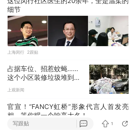
这位闵行社区医生的20余年，全是温柔的
细节
上海闵行
2跟贴
占据车位、招惹蚊蝇……
这个小区装修垃圾堆到吞
没车头！
上观新闻
官宣！“FANCY虹桥”形象代言人首发亮
相，等你赐一个响亮大名！
写跟贴
1