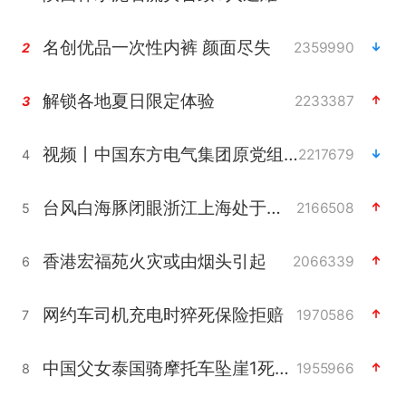
名创优品一次性内裤 颜面尽失
2359990
2
解锁各地夏日限定体验
2233387
3
视频丨中国东方电气集团原党组副书记、董事宋致远被查
2217679
4
台风白海豚闭眼浙江上海处于危险半圆
2166508
5
香港宏福苑火灾或由烟头引起
2066339
6
网约车司机充电时猝死保险拒赔
1970586
7
中国父女泰国骑摩托车坠崖1死1伤
1955966
8