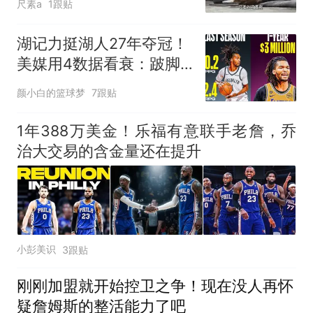
尺素a
1跟贴
湖记力挺湖人27年夺冠！
美媒用4数据看衰：跛脚
阵容+双核皆防守黑洞
颜小白的篮球梦
7跟贴
1年388万美金！乐福有意联手老詹，乔
治大交易的含金量还在提升
小彭美识
3跟贴
刚刚加盟就开始控卫之争！现在没人再怀
疑詹姆斯的整活能力了吧