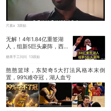
尺素a
3跟贴
无解！4年1.84亿重签湖
人，组新5巨头豪阵，西
部争冠格局又
糖果手工问问
13跟贴
憨憨篮球，东契奇5大打法风格本末倒
置，99%难夺冠，湖人血亏