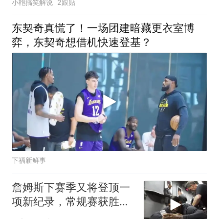
小鞄搞笑解说
2跟贴
东契奇真慌了！一场团建暗藏更衣室博
弈，东契奇想借机快速登基？
下福新鲜事
詹姆斯下赛季又将登顶一
项新纪录，常规赛获胜数
第一