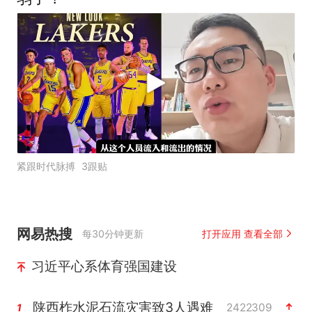
紧跟时代脉搏
3跟贴
网易热搜
每30分钟更新
打开应用 查看全部
习近平心系体育强国建设
陕西柞水泥石流灾害致3人遇难
2422309
1