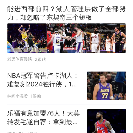
能进西部前四？湖人管理层做了全部努
力，却忽略了东契奇三个短板
老梁体育漫谈
2跟贴
NBA冠军警告卢卡湖人：
难复刻2024独行侠，1致
命短板注定走不远
林间小温柔
1跟贴
乐福有意加盟76人！大莫
转发毛遂自荐：拿到最后
这个名额的必须是我