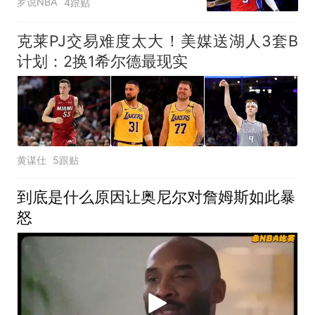
罗说NBA
4跟贴
克莱PJ交易难度太大！美媒送湖人3套B
计划：2换1希尔德最现实
黄谋仕
5跟贴
到底是什么原因让奥尼尔对詹姆斯如此暴
怒