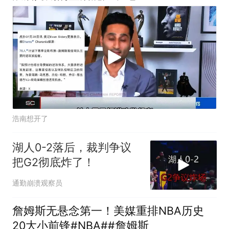
浩南想开了
湖人0-2落后，裁判争议
把G2彻底炸了！
通勤崩溃观察员
詹姆斯无悬念第一！美媒重排NBA历史
20大小前锋#NBA##詹姆斯