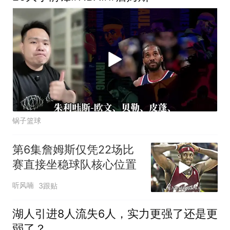
锅子篮球
第6集詹姆斯仅凭22场比
赛直接坐稳球队核心位置
听风喃
3跟贴
湖人引进8人流失6人，实力更强了还是更
弱了？