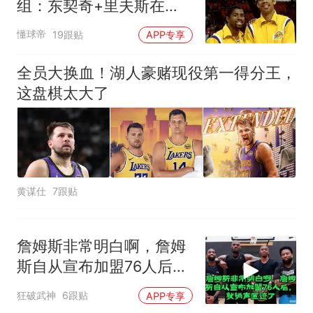
组：东契奇+里夫斯在
列，詹眉缺席
懂球帝
19跟贴
APP专享
全员大换血！湖人豪赌现役第一得分王，
这盘棋太大了
黄谋仕
7跟贴
詹姆斯非常明白啊，詹姆
斯自从宣布加盟76人后，
就销声匿迹了
狂破武神
6跟贴
APP专享