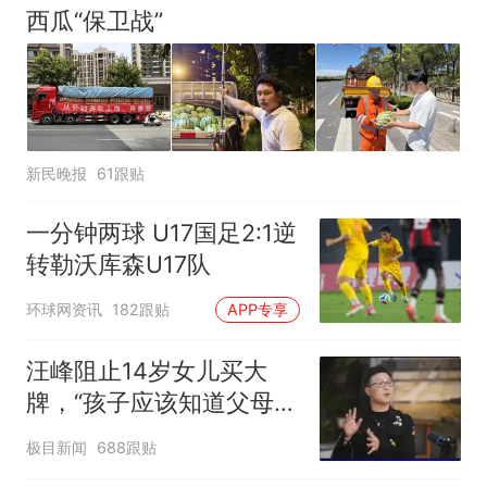
西瓜“保卫战”
新民晚报
61跟贴
一分钟两球 U17国足2:1逆
转勒沃库森U17队
环球网资讯
182跟贴
APP专享
汪峰阻止14岁女儿买大
牌，“孩子应该知道父母的
不易”，称自己买衣服80%
极目新闻
688跟贴
都在淘宝