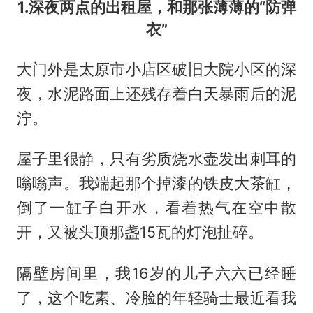
1.深夜两点的出租屋，和那张薄薄的“防弹
衣”
大门外是太原市小店区破旧大院小区的深
夜，水泥路面上还残存着白天暴雨后的泥
泞。
屋子里很静，只有劣质烧水壶发出刺耳的
嗡嗡声。我端起那个掉漆的铁皮大茶缸，
倒了一缸子白开水，看着热气在空中散
开，又被头顶那盏15瓦的灯泡扯碎。
隔壁房间里，我16岁的儿子六六已经睡
了，这个吃素、冷脸的年轻骑士最近看我