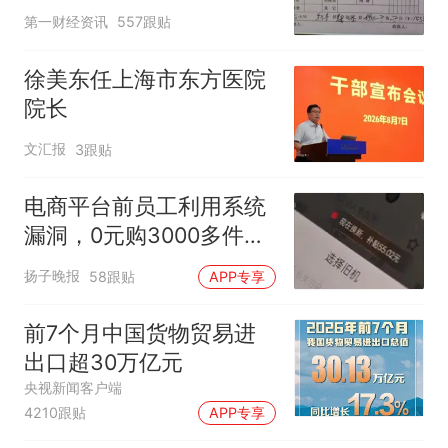
第一财经资讯
557跟贴
徐美东任上海市东方医院
院长
文汇报
3跟贴
电商平台前员工利用系统
漏洞，0元购3000多件家
电！
扬子晚报
58跟贴
APP专享
前7个月中国货物贸易进
出口超30万亿元
央视新闻客户端
4210跟贴
APP专享