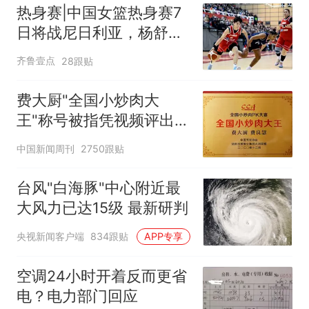
热身赛|中国女篮热身赛7
日将战尼日利亚，杨舒予
有望出战
齐鲁壹点
28跟贴
费大厨"全国小炒肉大
王"称号被指凭视频评出
官方回应
中国新闻周刊
2750跟贴
台风"白海豚"中心附近最
大风力已达15级 最新研判
央视新闻客户端
834跟贴
APP专享
空调24小时开着反而更省
电？电力部门回应