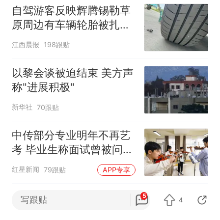
自驾游客反映辉腾锡勒草
原周边有车辆轮胎被扎，
修理店铺换胎价格高达千
江西晨报
198跟贴
元，官方发布情况通报
以黎会谈被迫结束 美方声
称"进展积极"
新华社
70跟贴
中传部分专业明年不再艺
考 毕业生称面试曾被问
“如何策划晚会” 专家：遏
红星新闻
79跟贴
APP专享
制“艺考捷径化”
高端MPV+硬派SUV密集
5
写跟贴
4
落地，鸿蒙智行强势抢占