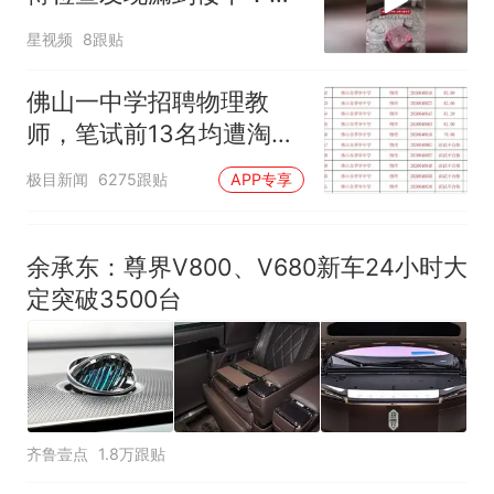
风口未延伸到外墙
星视频
8跟贴
佛山一中学招聘物理教
师，笔试前13名均遭淘
汰？教育局：已叫停招
极目新闻
6275跟贴
APP专享
聘，成立调查组全面核查
余承东：尊界V800、V680新车24小时大
定突破3500台
齐鲁壹点
1.8万跟贴