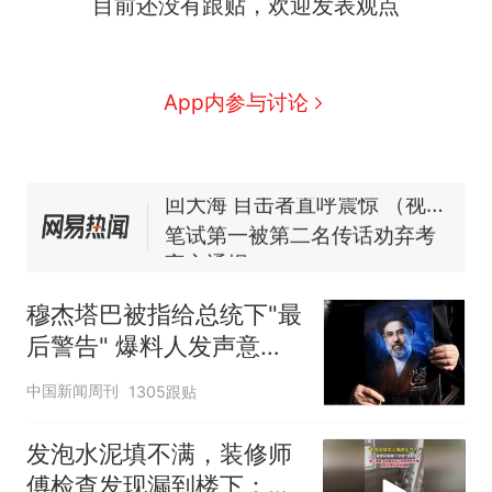
目前还没有跟贴，欢迎发表观点
那个在床头放菜刀的女孩，
热
因老师一句“跟我回家”改写了
人生
费大厨“全国小炒肉大王”称
新
App内参与讨论
号，仅凭视频评出？中国烹饪
协会回应
美国渔民钓获鲨鱼徒手将其拽
回大海 目击者直呼震惊 （视频
来源：参考消息）
笔试第一被第二名传话劝弃考
官方通报
佛山一中学招聘物理教师，笔
试前13名均遭淘汰？教育局：
穆杰塔巴被指给总统下"最
已叫停招聘，成立调查组全面
台风"白海豚"中心附近最大风
后警告" 爆料人发声意味
核查
力已达15级 最新研判
深长
那个在床头放菜刀的女孩，
热
中国新闻周刊
1305跟贴
因老师一句“跟我回家”改写了
人生
发泡水泥填不满，装修师
傅检查发现漏到楼下：出