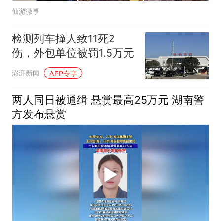
仙游微事
检测列车撞人致11死2
伤，外包单位被罚1.5万元
澎湃新闻
APP专享
两人同日被通缉 悬赏最高25万元 湖南警
方发布悬赏