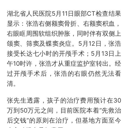
湖北省人民医院5月11日眼部CT检查结果
显示：张浩右侧额窦骨折、右额窦积血，
右眼眶周围软组织肿胀，同时伴有双侧上
颌窦、筛窦及蝶窦炎症。5月12日，张浩
接受长达七小时的开颅手术；5月13日上
午10时许，张浩才从重症监护室转出。经
过开颅手术后，张浩的右眼仍然无法看
清。
张先生透露，孩子的治疗费用预计在30
万到50万元之间，目前医院本着“先救治
后交钱”的原则在治疗，但基地方面至今