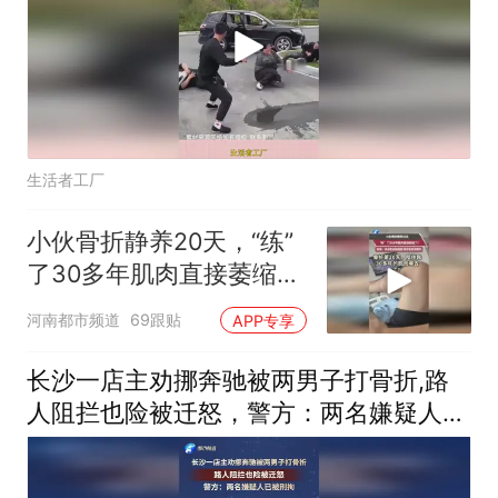
生活者工厂
小伙骨折静养20天，“练”
了30多年肌肉直接萎缩
了？网友：存点肌肉和脂
河南都市频道
69跟贴
APP专享
肪 遇事是真顶用的
长沙一店主劝挪奔驰被两男子打骨折,路
人阻拦也险被迁怒，警方：两名嫌疑人已
被刑拘