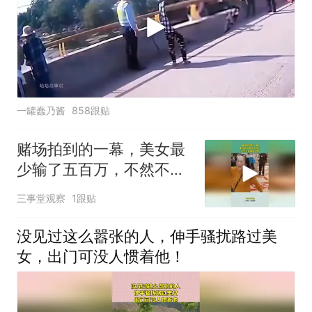
一罐蠢乃酱
858跟贴
赌场拍到的一幕，美女最
少输了五百万，不然不会
颠成这样
三事堂观察
1跟贴
没见过这么嚣张的人，伸手骚扰路过美
女，出门可没人惯着他！