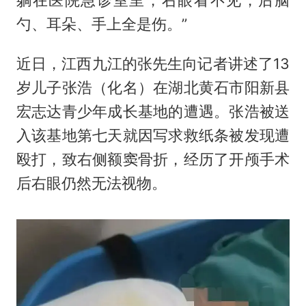
勺、耳朵、手上全是伤。”
近日，江西九江的张先生向记者讲述了13
岁儿子张浩（化名）在湖北黄石市阳新县
宏志达青少年成长基地的遭遇。张浩被送
入该基地第七天就因写求救纸条被发现遭
殴打，致右侧额窦骨折，经历了开颅手术
后右眼仍然无法视物。