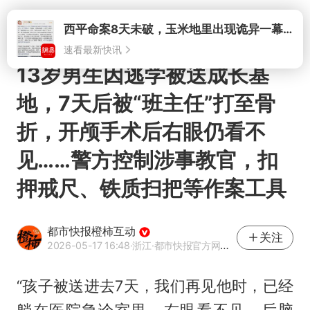
打开
西平命案8天未破，玉米地里出现诡异一幕，我突然想起了欧金中
速看最新快讯
13岁男生因逃学被送成长基
地，7天后被“班主任”打至骨
折，开颅手术后右眼仍看不
见……警方控制涉事教官，扣
押戒尺、铁质扫把等作案工具
都市快报橙柿互动
关注
2026-05-17 16:48
·浙江
·都市快报官方网易号
“孩子被送进去7天，我们再见他时，已经
躺在医院急诊室里，右眼看不见，后脑