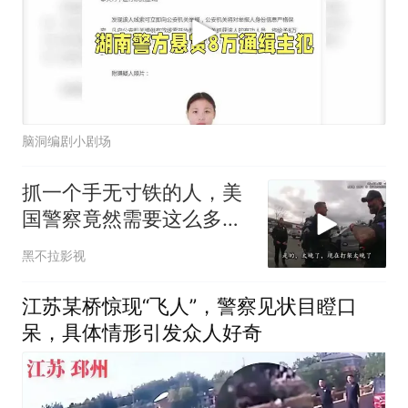
脑洞编剧小剧场
抓一个手无寸铁的人，美
国警察竟然需要这么多支
援
黑不拉影视
江苏某桥惊现“飞人”，警察见状目瞪口
呆，具体情形引发众人好奇