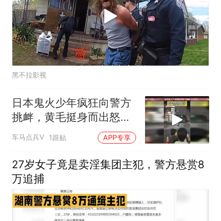
黑不拉影视
日本鬼火少年疯狂向警方
挑衅，黄毛挺身而出怒踹
摩托车
车马点兵V
1跟贴
APP专享
27岁女子竟是卖淫集团主犯，警方悬赏8
万追捕