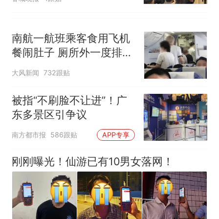
南航一航班乘客食用飞机
餐闹肚子 厕所外一度排长
队
大风新闻
732跟贴
被指“不刷脸不让进”！广
东多景区引争议
南方都市报
586跟贴
APP专享
刚刚曝光！仙游已有10男女落网！