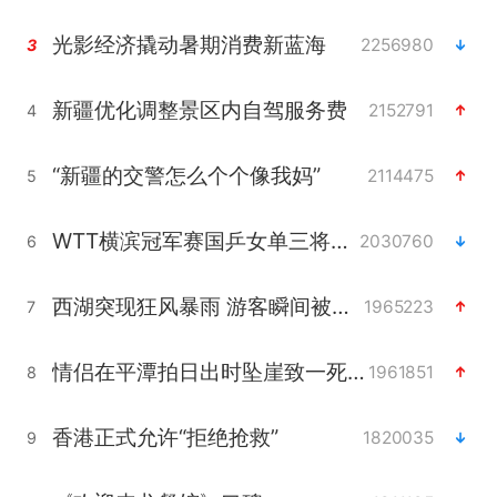
光影经济撬动暑期消费新蓝海
2256980
3
新疆优化调整景区内自驾服务费
2152791
4
“新疆的交警怎么个个像我妈”
2114475
5
WTT横滨冠军赛国乒女单三将晋级四强
2030760
6
西湖突现狂风暴雨 游客瞬间被浇透
1965223
7
情侣在平潭拍日出时坠崖致一死一伤
1961851
8
香港正式允许“拒绝抢救”
1820035
9