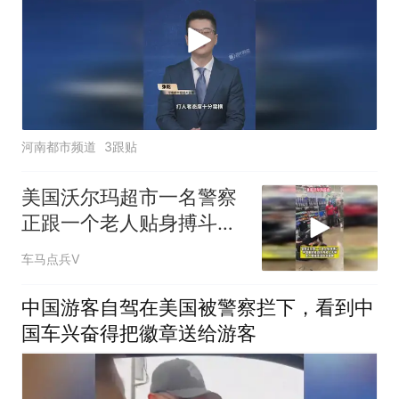
河南都市频道
3跟贴
美国沃尔玛超市一名警察
正跟一个老人贴身搏斗，
警察最终将其逮捕
车马点兵V
中国游客自驾在美国被警察拦下，看到中
国车兴奋得把徽章送给游客