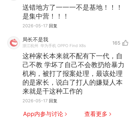
送错地方了一一一不是基地！！！
是集中营！！！
2026-05-17
回复
局长不是我
165
浙江杭州
华为手机 OPPO Find X8s
这种家长本来就不配有下一代，自
己不教 学坏了自己不会教扔给暴力
机构，被打了报案处理，最该处理
那个在床头放菜刀的女孩，
热
的是家长，说白了打人的嫌疑人本
因老师一句“跟我回家”改写了
来就是干这种工作的
人生
搬家报价570元，搬到楼下
新
2026-05-17
回复
交5060元才肯搬上楼！女子傻
眼了……
空调24小时开着反而更省电？
App内参与讨论
查看更多
电力部门回应
佛山一中学招聘物理教师，笔