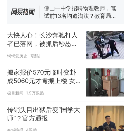
试前13名均遭淘汰？教育局：
已叫停招聘，成立调查组全面
“不建议大家买深色蛋糕”上热
核查
搜，网友：天塌了！
南航一航班疑向乘客发放西梅
汁，致多名乘客在飞行途中排
大快人心！长沙奔驰打人
队上厕所！乘客：机上100多
那个在床头放菜刀的女孩，
热
者已落网，被抓后秒怂，
人只有2个厕所；客服回应：并
因老师一句“跟我回家”改写了
3万赔偿全额兜底
非每架飞机都会发放西梅汁
人生
锅锅爱历史
1跟贴
搬家报价570元临时变卦
成5060元才肯搬上楼 女
子傻眼
极目新闻
1.9万跟贴
传销头目出狱后变“国学大
师”？官方通报
春城晚报
4跟贴