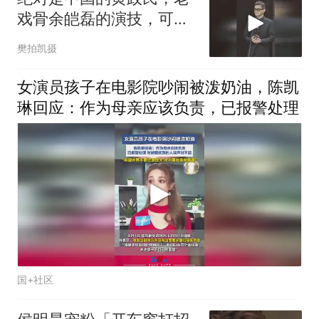
戏骨余皑磊的演技，可正
可邪收放自如
樊拍凯摄
女演员孩子在电影院吵闹被泼奶油，陈凯
琳回应：作为母亲应该负责，已报警处理
国+社区