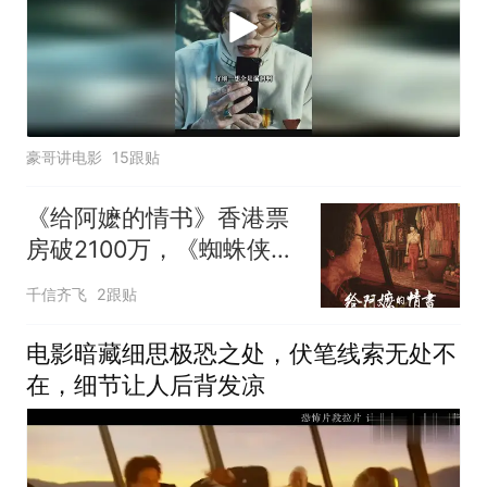
豪哥讲电影
15跟贴
《给阿嬷的情书》香港票
房破2100万，《蜘蛛侠》
蝉联日冠
千信齐飞
2跟贴
电影暗藏细思极恐之处，伏笔线索无处不
在，细节让人后背发凉