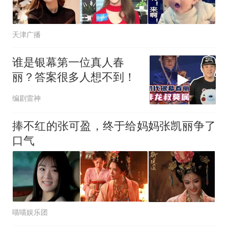
天津广播
谁是银幕第一位真人春
丽？答案很多人想不到！
编剧雷神
捧不红的张可盈，终于给妈妈张凯丽争了
口气
喵喵娱乐团