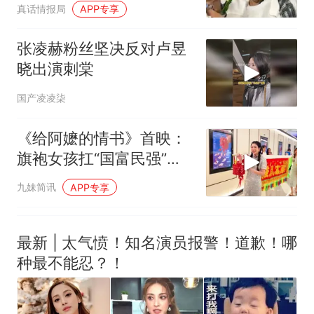
一定看过
真话情报局
APP专享
张凌赫粉丝坚决反对卢昱
晓出演刺棠
国产凌凌柒
《给阿嬷的情书》首映：
旗袍女孩扛“国富民强”镖
旗派送潮汕橄榄
九妹简讯
APP专享
最新 | 太气愤！知名演员报警！道歉！哪
种最不能忍？！