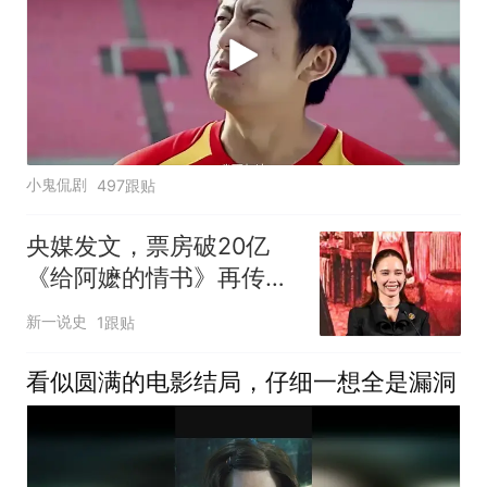
小鬼侃剧
497跟贴
央媒发文，票房破20亿
《给阿嬷的情书》再传喜
讯，泰国部长没说错
新一说史
1跟贴
看似圆满的电影结局，仔细一想全是漏洞