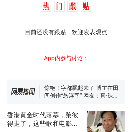
似南京大学数院院长辞职信流
传，院方回应：喻良教授已卸
费大厨“全国小炒肉大王”称
新
任院长一职，不清楚辞职信来
号，仅凭视频评出？中国烹饪
源；曾用手绘图做头像
协会回应
男子上山采菌偶然发现鸡枞菌
目前还没有跟贴，欢迎发表观点
窝，原地守1天等它长大：挖了
140多朵
美国渔民钓获鲨鱼徒手将其拽
回大海 目击者直呼震惊 （视频
来源：参考消息）
笔试第一被第二名传话劝弃考
App内参与讨论
官方通报
惊艳！字都飘起来了 博主在田
间创作“悬浮字” 网友：真·裸眼
3D！
“不想干了特提出辞职”，疑
热
似南京大学数院院长辞职信流
传，院方回应：喻良教授已卸
任院长一职，不清楚辞职信来
香港黄金时代落幕，黎彼
源；曾用手绘图做头像
得走了，这些歌和电影你