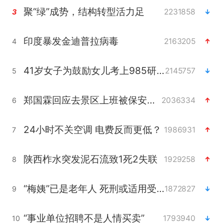
聚“绿”成势，结构转型活力足
2231858
3
印度暴发金迪普拉病毒
2163205
4
41岁女子为鼓励女儿考上985研究生
2145757
5
郑国霖回应去景区上班被保安拦下
2036334
6
24小时不关空调 电费反而更低？
1986931
7
陕西柞水突发泥石流致1死2失联
1929258
8
“梅姨”已是老年人 死刑或适用受限
1872827
9
“事业单位招聘不是人情买卖”
1793940
10