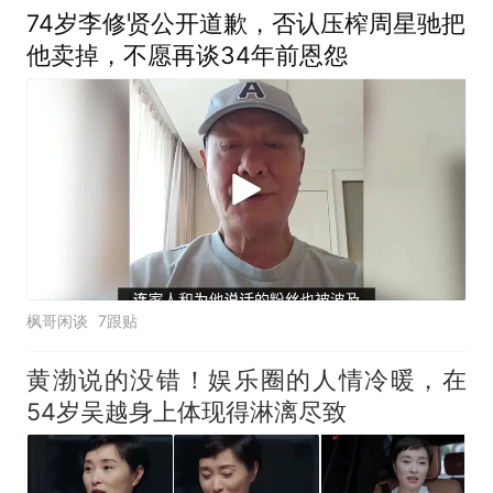
74岁李修贤公开道歉，否认压榨周星驰把
他卖掉，不愿再谈34年前恩怨
枫哥闲谈
7跟贴
黄渤说的没错！娱乐圈的人情冷暖，在
54岁吴越身上体现得淋漓尽致