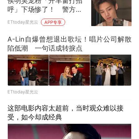
侯明昊宠粉「开车窗打招
呼」下场惨了！ 警方火
速抓人约谈
ETtoday星光云
APP专享
A-Lin自爆曾想退出歌坛！唱片公司解散
陷低潮 一句话成转捩点
ETtoday星光云
这部电影内容太超前，当时观众难以接
受，如今却成经典