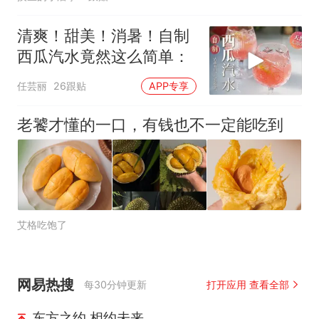
清爽！甜美！消暑！自制
西瓜汽水竟然这么简单：
任芸丽
26跟贴
APP专享
老饕才懂的一口，有钱也不一定能吃到
艾格吃饱了
网易热搜
每30分钟更新
打开应用 查看全部
东方之约 相约未来