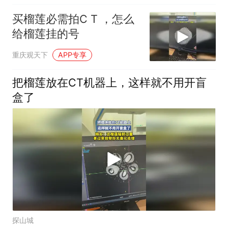
买榴莲必需拍C T ，怎么
给榴莲挂的号
重庆观天下
APP专享
把榴莲放在CT机器上，这样就不用开盲
盒了
探山城