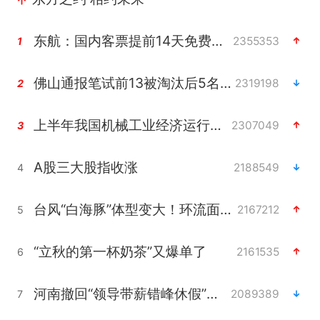
东航：国内客票提前14天免费退改
2355353
1
佛山通报笔试前13被淘汰后5名进体检
2319198
2
上半年我国机械工业经济运行稳中有进
2307049
3
A股三大股指收涨
2188549
4
台风“白海豚”体型变大！环流面积接近13个浙江那么大
2167212
5
“立秋的第一杯奶茶”又爆单了
2161535
6
河南撤回“领导带薪错峰休假”通知
2089389
7