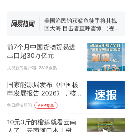
协会回应
男子上山采菌偶然发现鸡枞菌
窝，原地守1天等它长大：挖了
140多朵
美国渔民钓获鲨鱼徒手将其拽
回大海 目击者直呼震惊 （视频
来源：参考消息）
笔试第一被第二名传话劝弃考
官方通报
前7个月中国货物贸易进
那个在床头放菜刀的女孩，
热
出口超30万亿元
因老师一句“跟我回家”改写了
人生
央视新闻客户端
2818跟贴
国家能源局发布《中国核
电发展报告 2026》，核
电机组在建规模连续19年
每日经济新闻
APP专享
全球第一
10元3斤的榴莲就看云南
人了，云南河口本土树熟