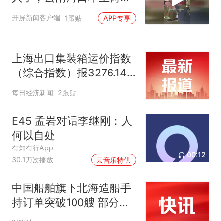
榴莲挂果，9月份可采收
开屏新闻客户端
1跟贴
APP专享
上海出口集装箱运价指数
（综合指数）报3276.14
点，与上期相比涨70.17点
每日经济新闻
2跟贴
E45 孟岩对话李继刚：人
何以自处
有知有行App
00:12
30.1万次播放
云音乐特供
中国船舶旗下北海造船手
持订单突破100艘 部分订
单交船期已排至2030年