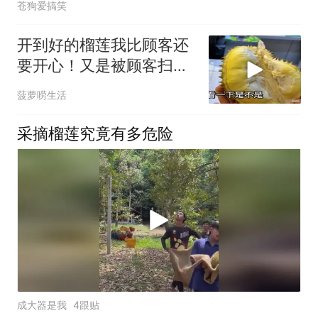
苍狗爱搞笑
开到好的榴莲我比顾客还
要开心！又是被顾客扫货
的一天
菠萝唠生活
采摘榴莲究竟有多危险
成大器是我
4跟贴