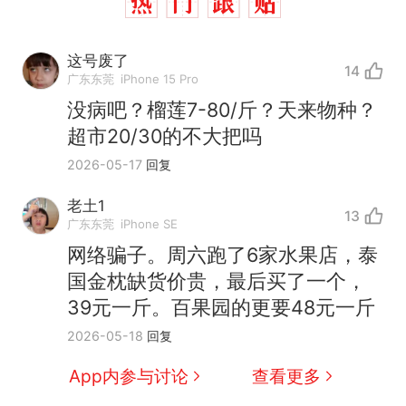
这号废了
14
广东东莞
iPhone 15 Pro
没病吧？榴莲7-80/斤？天来物种？
超市20/30的不大把吗
2026-05-17
回复
老土1
13
广东东莞
iPhone SE
网络骗子。周六跑了6家水果店，泰
那个在床头放菜刀的女孩，
热
国金枕缺货价贵，最后买了一个，
因老师一句“跟我回家”改写了
39元一斤。百果园的更要48元一斤
人生
制裁瓜子饺子，美国怕什
新
2026-05-18
回复
么？
费大厨“全国小炒肉大王”称
App内参与讨论
查看更多
号，仅凭视频评出？中国烹饪