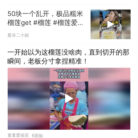
50块一个乱开，极品糯米
榴莲get #榴莲 #榴莲爱好
者 #泰国 #泰国美食
曼谷二小姐
一开始以为这榴莲没啥肉，直到切开的那
瞬间，老板分寸拿捏精准！
童童爱搞笑
6跟贴