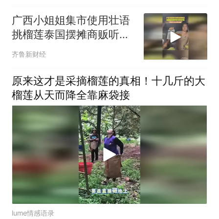
广西小姐姐集市使用壮语
挑榴莲泰国摆摊商贩听懂
口音轻松沟通“跟我们家乡
齐鲁新财经
话有点像”
原来这才是采摘榴莲的真相！十几斤的大
榴莲从天而降全靠麻袋接
lume情感语录