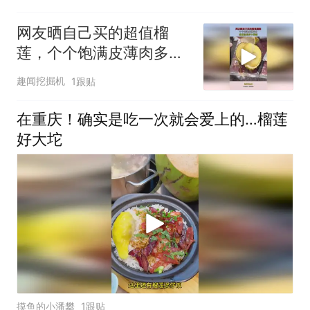
网友晒自己买的超值榴
莲，个个饱满皮薄肉多，
简直就是梦中情莲！
趣闻挖掘机
1跟贴
在重庆！确实是吃一次就会爱上的…榴莲
好大坨
摸鱼的小潘攀
1跟贴