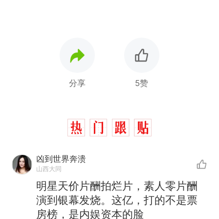
分享
5赞
凶到世界奔溃
“不想干了特提出辞职”，疑
热
山西大同
似南京大学数院院长辞职信流
明星天价片酬拍烂片，素人零片酬
传，院方回应：喻良教授已卸
费大厨“全国小炒肉大王”称
新
演到银幕发烧。这亿，打的不是票
任院长一职，不清楚辞职信来
号，仅凭视频评出？中国烹饪
房榜，是内娱资本的脸