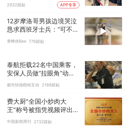
2932跟贴
APP专享
校长被停职
12岁摩洛哥男孩边境哭泣
恳求西班牙士兵：“可不可
以不要把我遣返回国”
青蜂侠Bee
776跟贴
泰航拒载22名中国乘客，
安保人员做“拉眼角”动
作，泰国机场最新回应：
都市快报橙柿互动
2188跟贴
拒绝登机决定由航司作
出；亲历者：曾承诺免费
费大厨"全国小炒肉大
改签但没兑现
王"称号被指凭视频评出
官方回应
中国新闻周刊
2732跟贴