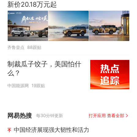
新价20.18万元起
齐鲁壹点
88跟贴
制裁瓜子饺子，美国怕什
么？
中国能源网
19跟贴
网易热搜
每30分钟更新
打开应用 查看全部
中国经济展现强大韧性和活力