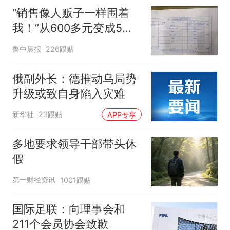
“销售像人贩子一样围着
我！”从600多元变成5万
元，57岁保洁阿姨做医美
鲁中晨报
226跟贴
后眼睛肿到流泪、视物模
糊
俄副外长：德推动乌局势
升级或致自身陷入灾难
新华社
23跟贴
APP专享
多地要求领导干部带头休
假
第一财经资讯
1001跟贴
国际足联：向理事会和
211个会员协会致歉