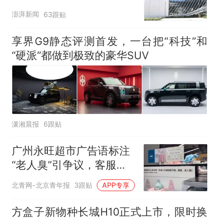
澎湃新闻
63跟贴
享界G9静态评测首发，一台把“科技”和
“硬派”都做到极致的豪华SUV
潇湘晨报
6跟贴
广州永旺超市广告语标注
“老人臭”引争议，客服回
应
北青网-北京青年报
3跟贴
APP专享
方盒子新物种长城H10正式上市，限时换