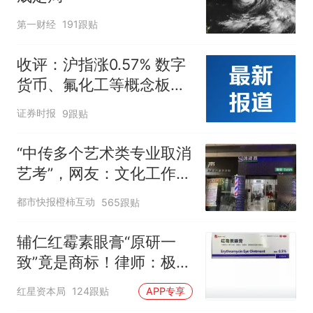
第一财经
191跟贴
收评：沪指涨0.57% 数字
货币、氟化工等概念板块
走强
证券时报
9跟贴
“中传多个艺术类专业取消
艺考”，网友：文化工作者
一定要有文化，这句话的
都市快报橙柿互动
565跟贴
含金量还在持续上升
辅仁红霉素眼膏“原研一
致”竟是商标！律师：极易
误导消费者，不妥
红星资本局
124跟贴
APP专享