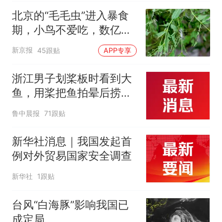
北京的“毛毛虫”进入暴食
期，小鸟不爱吃，数亿头
小蜂迎战
新京报
45跟贴
APP专享
浙江男子划桨板时看到大
鱼，用桨把鱼拍晕后捞
起；当事人：鱼重7斤6
鲁中晨报
71跟贴
两，做成红烧辣子鱼块，
味道很好
新华社消息｜我国发起首
例对外贸易国家安全调查
新华社
1跟贴
台风“白海豚”影响我国已
成定局