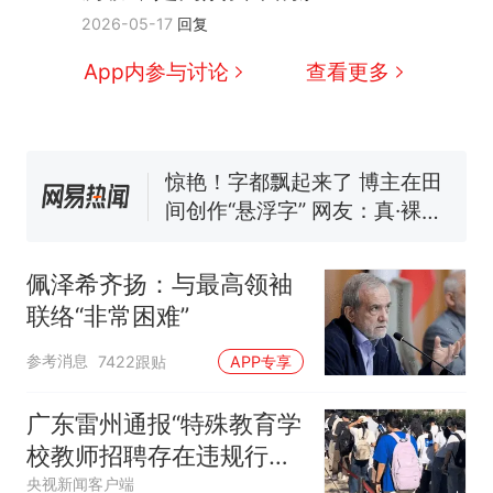
源；曾用手绘图做头像
协会回应
男子上山采菌偶然发现鸡枞菌
2026-05-17
回复
窝，原地守1天等它长大：挖了
140多朵
美国渔民钓获鲨鱼徒手将其拽
App内参与讨论
查看更多
回大海 目击者直呼震惊 （视频
来源：参考消息）
笔试第一被第二名传话劝弃考
官方通报
惊艳！字都飘起来了 博主在田
间创作“悬浮字” 网友：真·裸眼
3D！
“不想干了特提出辞职”，疑
热
似南京大学数院院长辞职信流
佩泽希齐扬：与最高领袖
传，院方回应：喻良教授已卸
联络“非常困难”
任院长一职，不清楚辞职信来
源；曾用手绘图做头像
参考消息
7422跟贴
APP专享
广东雷州通报“特殊教育学
校教师招聘存在违规行
为”：已启动问责程序 副
央视新闻客户端