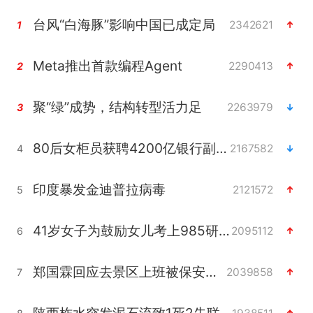
台风“白海豚”影响中国已成定局
2342621
1
Meta推出首款编程Agent
2290413
2
聚“绿”成势，结构转型活力足
2263979
3
80后女柜员获聘4200亿银行副行长
2167582
4
印度暴发金迪普拉病毒
2121572
5
41岁女子为鼓励女儿考上985研究生
2095112
6
郑国霖回应去景区上班被保安拦下
2039858
7