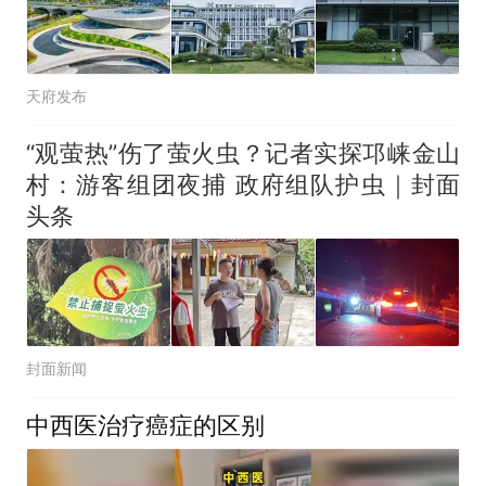
天府发布
“观萤热”伤了萤火虫？记者实探邛崃金山
村：游客组团夜捕 政府组队护虫｜封面
头条
封面新闻
中西医治疗癌症的区别