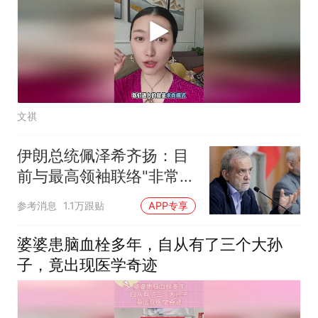
文祺
伊朗总统佩泽希齐扬：目
前与最高领袖联络"非常困
难"
参考消息
1.1万跟贴
APP专享
婆婆患脑血栓多年，自从有了三个大孙
子，竟出现医学奇迹