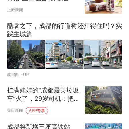
上游新闻
酷暑之下，成都的行道树还扛得住吗？实
踩主城篇
成都向上UP
挂满娃娃的“成都最美垃圾
车”火了，29岁司机：把
车装扮得好看，干活时没
极目新闻
APP专享
那么枯燥压抑
成都将新增三座高铁站