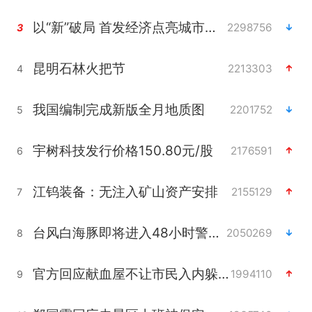
以“新”破局 首发经济点亮城市消费活力
2298756
3
昆明石林火把节
2213303
4
我国编制完成新版全月地质图
2201752
5
宇树科技发行价格150.80元/股
2176591
6
江钨装备：无注入矿山资产安排
2155129
7
台风白海豚即将进入48小时警戒线
2050269
8
官方回应献血屋不让市民入内躲雨
1994110
9