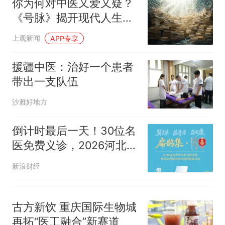
你为何对中医又爱又疑？
140多朵
美国渔民钓获鲨鱼徒手将其拽
《号脉》揭开现代人生命
回大海 目击者直呼震惊 （视频
困局
来源：参考消息）
笔试第一被第二名传话劝弃考
上观新闻
APP专享
官方通报
惊艳！字都飘起来了 博主在田
援疆中医：治好一个患者
间创作“悬浮字” 网友：真·裸眼
带出一支队伍
3D！
制裁瓜子饺子，美国怕什
热
沙雅好地方
么？
倒计时最后一天！30位名
医免费义诊，2026河北省
中医药文化市集明日开
新浪财经
市！
古方新饮 重庆国际生物城
再拓“医工融合”新赛道