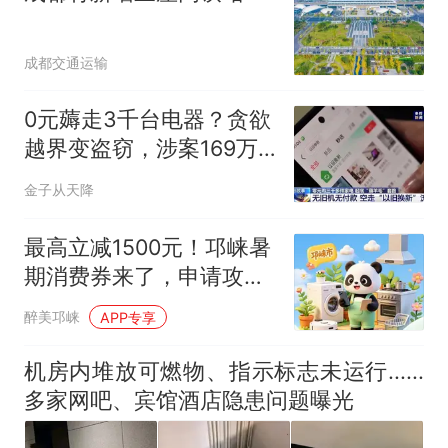
成都交通运输
0元薅走3千台电器？贪欲
越界变盗窃，涉案169万
终获刑
金子从天降
最高立减1500元！邛崃暑
期消费券来了，申请攻略
→
醉美邛崃
APP专享
机房内堆放可燃物、指示标志未运行......
多家网吧、宾馆酒店隐患问题曝光