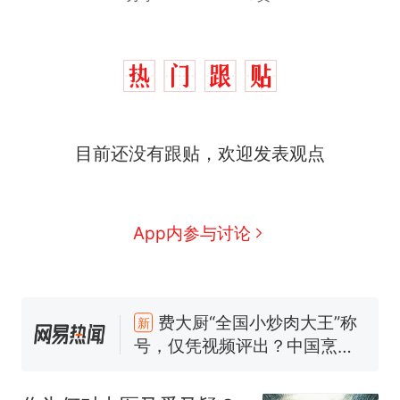
目前还没有跟贴，欢迎发表观点
App内参与讨论
制裁瓜子饺子，美国怕什
热
么？
费大厨“全国小炒肉大王”称
新
号，仅凭视频评出？中国烹饪
协会回应
男子上山采菌偶然发现鸡枞菌
窝，原地守1天等它长大：挖了