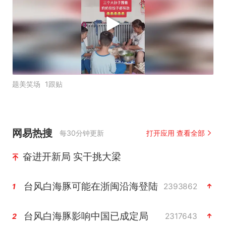
题美笑场
1跟贴
网易热搜
每30分钟更新
打开应用 查看全部
奋进开新局 实干挑大梁
台风白海豚可能在浙闽沿海登陆
2393862
1
台风白海豚影响中国已成定局
2317643
2