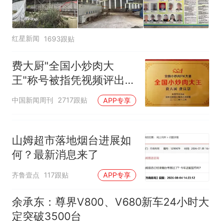
红星新闻
1693跟贴
费大厨"全国小炒肉大
王"称号被指凭视频评出
官方回应
中国新闻周刊
2717跟贴
APP专享
山姆超市落地烟台进展如
何？最新消息来了
齐鲁壹点
117跟贴
APP专享
余承东：尊界V800、V680新车24小时大
定突破3500台