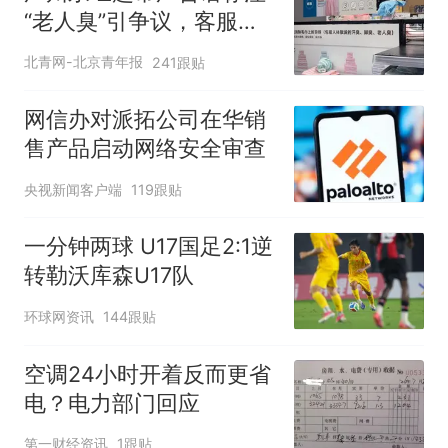
“老人臭”引争议，客服回
应
北青网-北京青年报
241跟贴
网信办对派拓公司在华销
售产品启动网络安全审查
央视新闻客户端
119跟贴
一分钟两球 U17国足2:1逆
转勒沃库森U17队
环球网资讯
144跟贴
空调24小时开着反而更省
电？电力部门回应
第一财经资讯
1跟贴