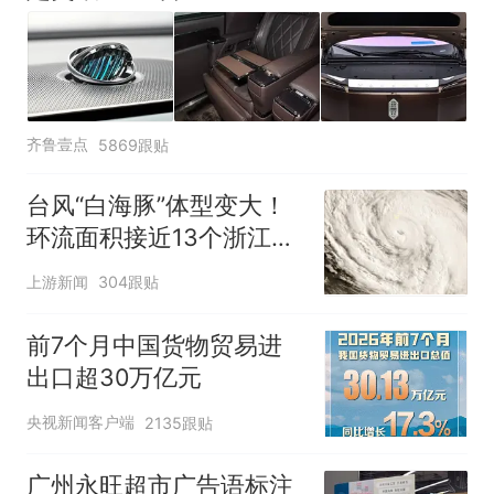
齐鲁壹点
5869跟贴
台风“白海豚”体型变大！
环流面积接近13个浙江那
么大
上游新闻
304跟贴
前7个月中国货物贸易进
出口超30万亿元
央视新闻客户端
2135跟贴
广州永旺超市广告语标注