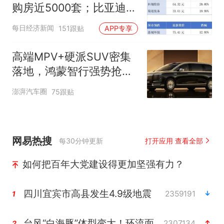
购房近5000套；比亚迪销
量跻身全球车企第六丨大
每日经济新闻
151跟贴
APP专享
湾区财经早参
高端MPV+硬派SUV密集
落地，鸿蒙智行强势抢占
自主高端市场制高点
澎湃汽车圈
75跟贴
网易热搜
每30分钟更新
打开应用 查看全部
如何把百年大党建设得更加坚强有力？
四川宜宾市高县发生4.9级地震
2359191
1
台风“白海豚”体型变大！环流面积接近13个浙江那么大
2307134
2