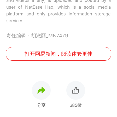
and videos if any) is uploaded and posted by a
user of NetEase Hao, which is a social media
platform and only provides information storage
services.
责任编辑：胡淑丽_MN7479
打开网易新闻，阅读体验更佳
分享
685赞