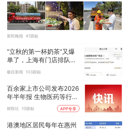
新民晚报
41跟贴
“立秋的第一杯奶茶”又爆
单了，上海有门店排队超
500杯，店员：今天奶茶
极目新闻
103跟贴
店都很忙，要等2个多小
时
百余家上市公司发布2026
年半年报 生物医药等行业
现亮点
财联社
10跟贴
APP专享
港澳地区居民每年在惠州