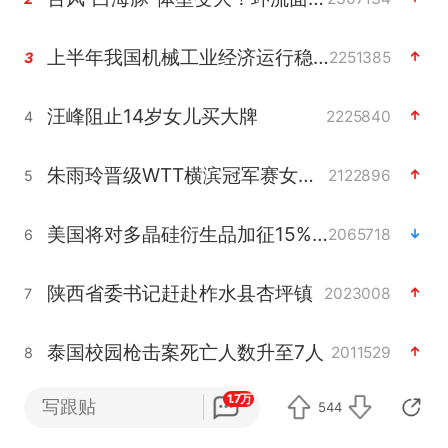
上半年我国机械工业经济运行稳中有进
2251385
3
汪峰阻止14岁女儿买大牌
2225840
4
朱雨玲晋级WTT横滨冠军赛女单八强
2122896
5
美国将对多晶硅衍生品加征15%关税
2065718
6
陕西省委书记赶赴柞水县杏坪镇
2023008
7
泰国校园枪击案死亡人数升至7人
2011529
8
1.7万
写跟贴
官方通报教师招聘笔试前13名被淘汰
544
1899925
9