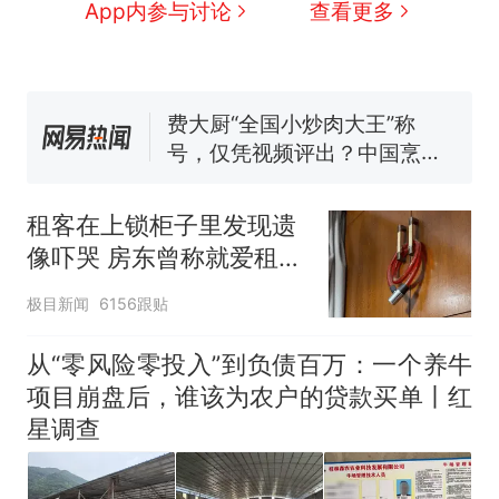
那个在床头放菜刀的女孩，
热
App内参与讨论
查看更多
因老师一句“跟我回家”改写了
人生
制裁瓜子饺子，美国怕什
新
么？
费大厨“全国小炒肉大王”称
号，仅凭视频评出？中国烹饪
协会回应
男子上山采菌偶然发现鸡枞菌
窝，原地守1天等它长大：挖了
租客在上锁柜子里发现遗
140多朵
美国渔民钓获鲨鱼徒手将其拽
像吓哭 房东曾称就爱租给
回大海 目击者直呼震惊 （视频
男生
来源：参考消息）
笔试第一被第二名传话劝弃考
极目新闻
6156跟贴
官方通报
那个在床头放菜刀的女孩，
从“零风险零投入”到负债百万：一个养牛
热
因老师一句“跟我回家”改写了
项目崩盘后，谁该为农户的贷款买单丨红
人生
星调查