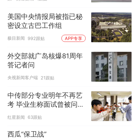
美国中央情报局被指已秘
密设立古巴工作组
极目新闻
992跟贴
APP专享
外交部就广岛核爆81周年
答记者问
央视新闻客户端
21跟贴
中传部分专业明年不再艺
考 毕业生称面试曾被问
“如何策划晚会” 专家：遏
红星新闻
63跟贴
制“艺考捷径化”
西瓜“保卫战”