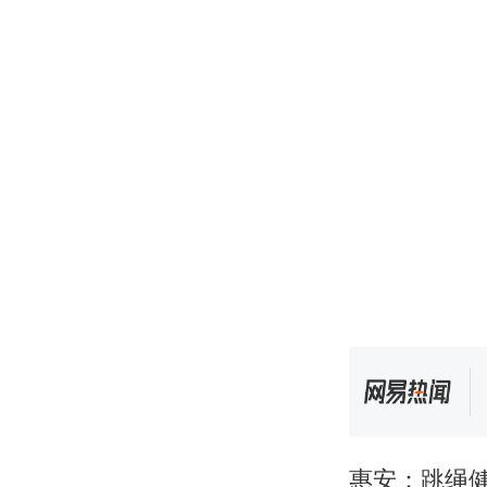
惠安：跳绳健