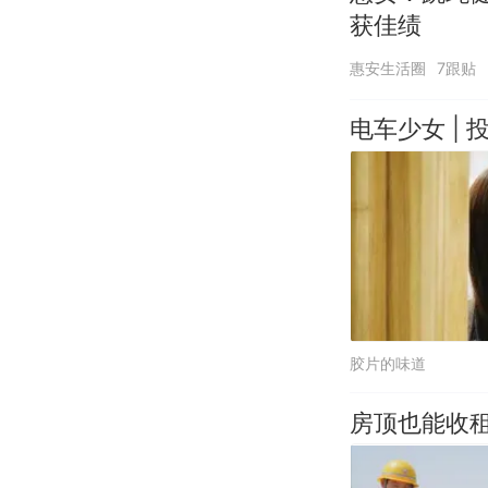
获佳绩
惠安生活圈
7跟贴
电车少女 | 
胶片的味道
房顶也能收