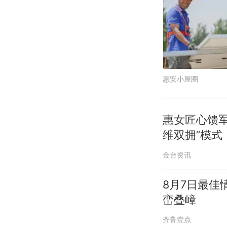
惠安小屋圈
惠女匠心馈
维双拥”模式
金台资讯
8月7日最佳
峦叠嶂
齐鲁壹点