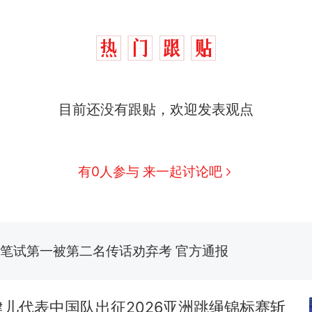
目前还没有跟贴，欢迎发表观点
那个在床头放菜刀的女孩，因老师一句“跟我回家”
热
费大厨“全国小炒肉大王”称号，仅凭视频评出？中
新
有0人参与 来一起讨论吧
应
美国渔民钓获鲨鱼徒手将其拽回大海 目击者直呼震惊
参考消息）
笔试第一被第二名传话劝弃考 官方通报
佛山一中学招聘物理教师，笔试前13名均遭淘汰？教
招聘，成立调查组全面核查
儿代表中国队出征2026亚洲跳绳锦标赛斩