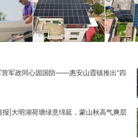
军营军政同心固国防——惠安山霞镇推出“四
情报|大明湖荷塘绿意绵延，蒙山秋高气爽层