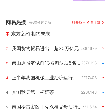
网易热搜
每30分钟更新
打开应用 查看全部
东方之约 相约未来
我国货物贸易进出口超30万亿元
2384679
1
佛山通报笔试前13被淘汰后5名进体检
2370198
2
上半年我国机械工业经济运行稳中有进
2277403
3
实测秋天第一杯奶茶
2266148
4
泰国枪击案凶手先杀祖父母后行凶
2211634
5