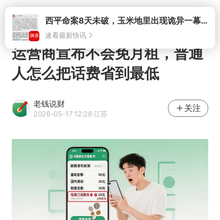
打开
西平命案8天未破，玉米地里出现诡异一幕，我突然想起了欧金中
速看最新快讯
运营商宣布不会免月租，普通
人怎么把话费省到最低
老钱说财
关注
2026-05-17 12:28
·江苏