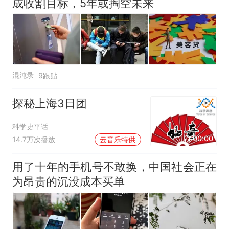
成收割目标，5年或掏空未来
混沌录
9跟贴
探秘上海3日团
科学史平话
00:00
14.7万次播放
云音乐特供
用了十年的手机号不敢换，中国社会正在
为昂贵的沉没成本买单