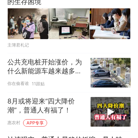
的生存困境
主簿君札记
公共充电桩开始涨价，为
什么新能源车越来越多，
充电却越来越贵？
你在偷看谁
11跟贴
8月或将迎来“四大降价
潮”，普通人有福了！
惠农村
APP专享