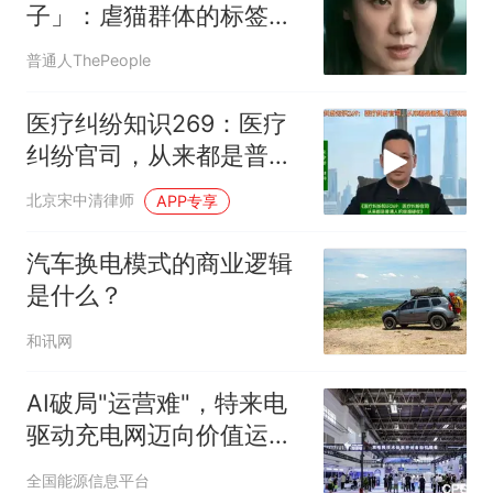
子」：虐猫群体的标签化
思维，也是普通人的困境
普通人ThePeople
医疗纠纷知识269：医疗
纠纷官司，从来都是普通
人的艰难硬仗
北京宋中清律师
APP专享
汽车换电模式的商业逻辑
是什么？
和讯网
AI破局"运营难"，特来电
驱动充电网迈向价值运营
新时代
全国能源信息平台