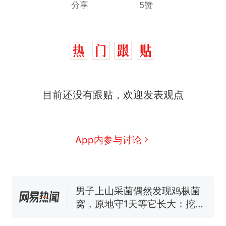
分享
5赞
目前还没有跟贴，欢迎发表观点
那个在床头放菜刀的女孩，
热
因老师一句“跟我回家”改写了
人生
制裁瓜子饺子，美国怕什
新
App内参与讨论
么？
费大厨“全国小炒肉大王”称
号，仅凭视频评出？中国烹饪
协会回应
男子上山采菌偶然发现鸡枞菌
窝，原地守1天等它长大：挖了
140多朵
美国渔民钓获鲨鱼徒手将其拽