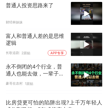
回大海 目击者直呼震惊 （视频
普通人投资思路来了
来源：参考消息）
笔试第一被第二名传话劝弃考
官方通报
那个在床头放菜刀的女孩，
热
财经林妹妹
因老师一句“跟我回家”改写了
人生
富人和普通人差的是思维
逻辑
长歌追剧
2跟贴
APP专享
永不倒闭的4个行业，普
通人也能去做，一辈子衣
食无忧
豪哥在农村
1跟贴
比房贷更可怕的陷阱出现?上千万年轻人