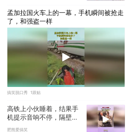
孟加拉国火车上的一幕，手机瞬间被抢走
了，和强盗一样
搞笑脱口秀
1跟贴
高铁上小伙睡着，结果手
机提示音响不停，隔壁小
姐姐羡慕坏！
肥熊爱搞笑