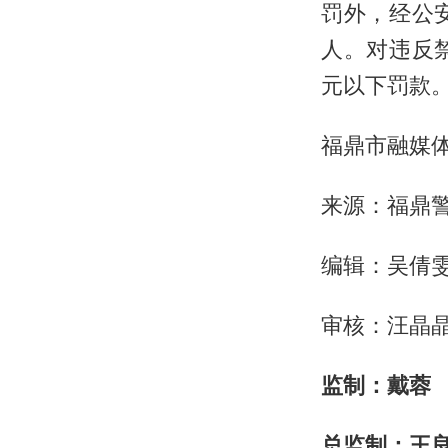
罚外，经公
人。对违反
元以下罚款
福鼎市融媒
来源：福鼎
编辑：吴倩
审核：汪晶
监制：戴蓉
总监制：王