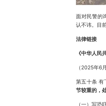
面对民警的
认不讳。目
法律链接
《中华人民
（2025年6
第五十条 
节较重的，
（一）写恐