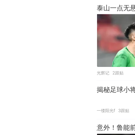
泰山一点无
光辉记
2跟贴
揭秘足球小
一缕阳光f
3跟贴
意外！鲁能