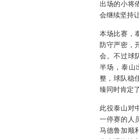
出场的小将
会继续坚持
本场比赛，
防守严密，
会。不过球
半场，泰山
整，球队稳
臻同时肯定
此役泰山对
一停赛的人
马德鲁加顺