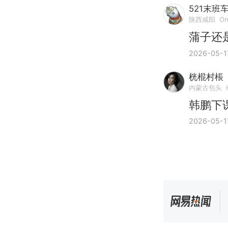
521末班
陕西咸阳
On
蒲子还
2026-05-1
桄棍村棖
内蒙古包头
韩鹏下
2026-05-1