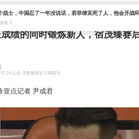
证成绩的同时锻炼新人，宿茂臻赛
10:24
·山东
·齐鲁晚报官方网易号
鲁壹点记者 尹成君