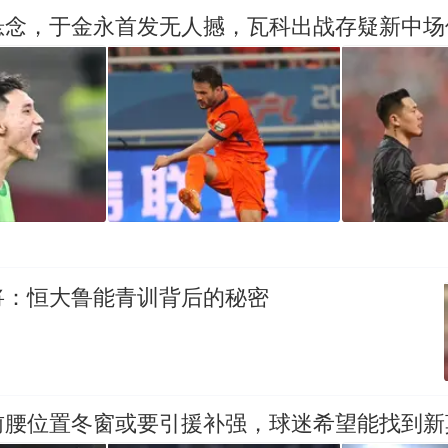
招聘，成立调查组全面核查
悬念，于金永首发无人撼，瓦科出战存疑新中场
十多万人报名的考试，成绩全部作废，公平么？
热
将：恒大鲁能青训背后的秘密
前腰位置冬窗或要引援补强，球迷希望能找到新