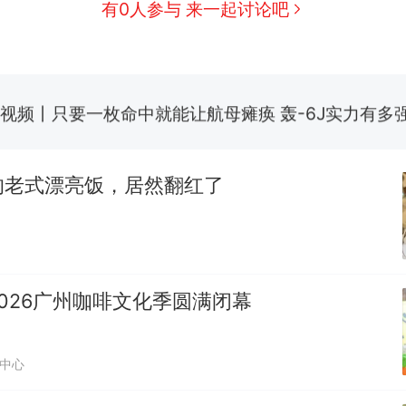
全球唯一没有法定首都的国家，刚改国名，总统就
新
有0人参与 来一起讨论吧
骑行绕了几乎整个国境线一圈，还曾两次到中国寻根
搬家报价570元，搬到楼下交5060元才肯搬上楼！
视频丨只要一枚命中就能让航母瘫痪 轰-6J实力有多
空调24小时开着反而更省电？电力部门回应
的老式漂亮饭，居然翻红了
佛山一中学招聘物理教师，笔试前13名均遭淘汰？教
招聘，成立调查组全面核查
十多万人报名的考试，成绩全部作废，公平么？
热
026广州咖啡文化季圆满闭幕
中心