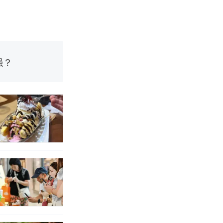
邀请中国大使
女子傻眼了……
强？
育局：已叫停