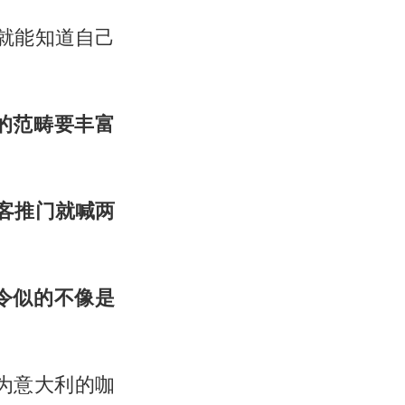
候,就能知道自己
的范畴要丰富
客推门就喊两
令似的不像是
为意大利的咖