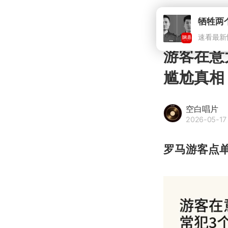
牺牲两
速看最新
游客在意
尴尬真相
空白唱片
2026-05-17 
罗马游客点单