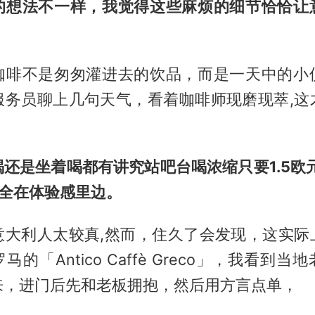
的想法不一样，我觉得这些麻烦的细节恰恰让
咖啡不是匆匆灌进去的饮品，而是一天中的小
服务员聊上几句天气，看着咖啡师现磨现萃,这
还是坐着喝都有讲究站吧台喝浓缩只要1.5欧
价全在体验感里边。
意大利人太较真,然而，住久了会发现，这实际
的「Antico Caffè Greco」，我看到
来，进门后先和老板拥抱，然后用方言点单，