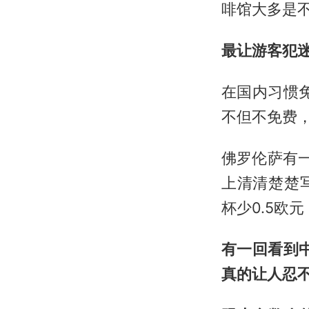
啡馆大多是
最让游客犯
在国内习惯
不但不免费
佛罗伦萨有一家
上清清楚楚写
杯少0.5欧元
有一回看到
真的让人忍