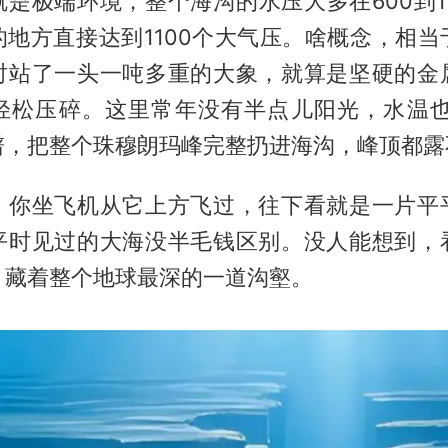
是极端环境，整个海沟的水压大多在600到1
的地方直接达到1100个大气压。啥概念，相当
时站了一头一吨多重的大象，就算是坚硬的金
轻松压碎。这里常年没有半点儿阳光，水温也
谱，把整个珠穆朗玛峰完整扔进海沟，峰顶都露
，你坐飞机从它上方飞过，往下看就是一片平
平时见过的大海没半毛钱区别。没人能想到，
，藏着整个地球最深的一道沟壑。