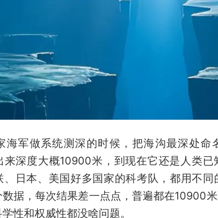
家海军做系统测深的时候，把海沟最深处命
出来深度大概10900米，到现在它还是人类已
联、日本、美国好多国家的科考队，都用不同
数据，每次结果差一点点，普遍都在10900米到
科学性和权威性都没啥问题。