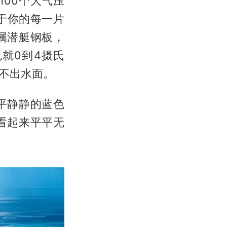
100个大气压
于你的每一片
属潜艇钢板，
就0到4摄氏
不出水面。
平静静的蓝色
看起来平平无