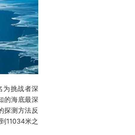
名为挑战者深
知的海底最深
的探测方法反
11034米之