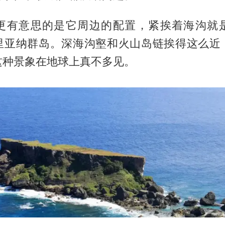
更有意思的是它周边的配置，紧挨着海沟就
里亚纳群岛。深海沟壑和火山岛链挨得这么近
这种景象在地球上真不多见。