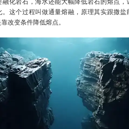
要融化岩石，海水还能大幅降低岩石的熔点，
化。这个过程叫做通量熔融，原理其实跟撒盐
是靠改变条件降低熔点。