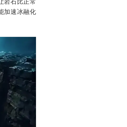
让岩石比正常
能加速冰融化