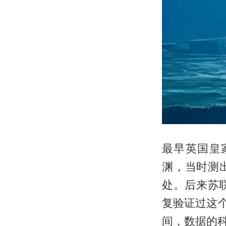
最早英国皇
渊，当时测
处。后来苏
复验证过这个
间，数据的