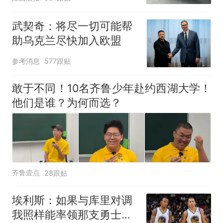
元，官方发布情况通报
武契奇：将尽一切可能帮
助乌克兰尽快加入欧盟
参考消息
577跟贴
敢于不同！10名齐鲁少年赴约西湖大学！
他们是谁？为何而选？
齐鲁壹点
28跟贴
埃利斯：如果与库里对调
我照样能率领那支勇士取