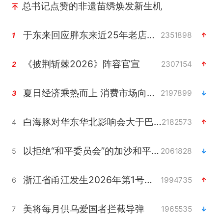
总书记点赞的非遗苗绣焕发新生机
于东来回应胖东来近25年老店年底关闭
2351898
1
《披荆斩棘2026》阵容官宣
2307154
2
夏日经济乘热而上 消费市场向新而行
2197899
3
白海豚对华东华北影响会大于巴威
2182573
4
以拒绝“和平委员会”的加沙和平计划
2061828
5
浙江省甬江发生2026年第1号洪水
1994735
6
美将每月供乌爱国者拦截导弹
1965535
7