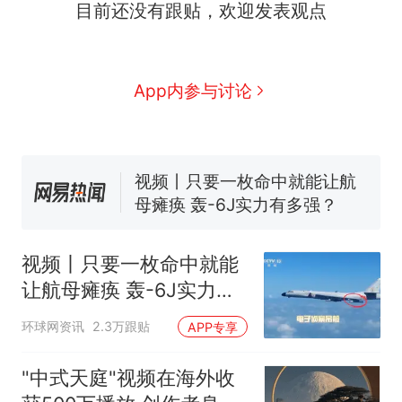
目前还没有跟贴，欢迎发表观点
十多万人报名的考试，成绩
热
全部作废，公平么？
全球唯一没有法定首都的国
新
App内参与讨论
家，刚改国名，总统就邀请中
国大使骑行绕了几乎整个国境
搬家报价570元，搬到楼下交
线一圈，还曾两次到中国寻根
5060元才肯搬上楼！女子傻眼
了……
视频丨只要一枚命中就能让航
母瘫痪 轰-6J实力有多强？
空调24小时开着反而更省电？
电力部门回应
视频丨只要一枚命中就能
5万的小车卖不动，40万以上
让航母瘫痪 轰-6J实力有
的抢着买
多强？
十多万人报名的考试，成绩
热
环球网资讯
2.3万跟贴
APP专享
全部作废，公平么？
"中式天庭"视频在海外收