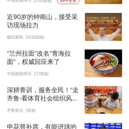
中国新闻周刊
2750跟贴
APP专享
近90岁的钟南山，接受采
访现场拉力
极目新闻
5032跟贴
“兰州拉面”改名“青海拉
面”，权威回应来了
中国新闻周刊
217跟贴
深耕青训，服务全民！“走
齐鲁·看体育社会组织风
采”走进沂水
齐鲁壹点
1跟贴
申花替补席，有能进球的