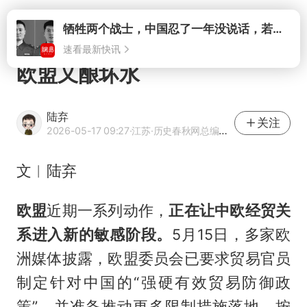
打开
牺牲两个战士，中国忍了一年没说话，若菲律宾死了人，他会开战吗
速看最新快讯
欧盟又酿坏水
陆弃
关注
2026-05-17 09:27
·江苏
·历史春秋网总编辑、青年学者
文︱陆弃
欧盟
近期一系列动作，
正在让中欧经贸关
系进入新的敏感阶段。
5月15日，多家欧
洲媒体披露，欧盟委员会已要求贸易官员
制定针对中国的“强硬有效贸易防御政
策”，并准备推动更多限制措施落地。按