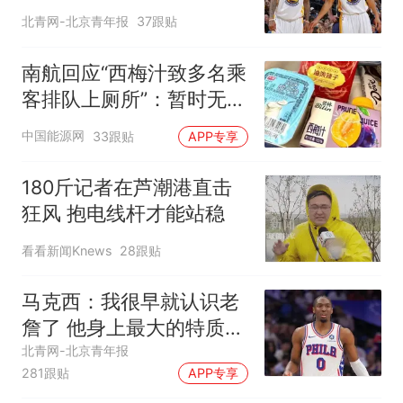
得现在的成就
北青网-北京青年报
37跟贴
南航回应“西梅汁致多名乘
客排队上厕所”：暂时无法
核查是否发放西梅汁
中国能源网
33跟贴
APP专享
180斤记者在芦潮港直击
狂风 抱电线杆才能站稳
看看新闻Knews
28跟贴
马克西：我很早就认识老
詹了 他身上最大的特质就
是谦逊
北青网-北京青年报
281跟贴
APP专享