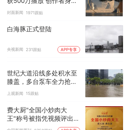
获500万播放 创作者身份
披露
封面新闻
1971跟贴
白海豚正式登陆
央视新闻
231跟贴
APP专享
世纪大道沿线多处积水至
膝盖，多台泵车全力抢
排，建议市民尽量避免附
上观新闻
15跟贴
近出行
费大厨"全国小炒肉大
王"称号被指凭视频评出
官方回应