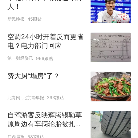
人！
新民晚报
45跟贴
空调24小时开着反而更省
电？电力部门回应
第一财经资讯
966跟贴
费大厨“塌房”了？
北青网-北京青年报
293跟贴
自驾游客反映辉腾锡勒草
原周边有车辆轮胎被扎，
修理店铺换胎价格高达千
江西晨报
581跟贴