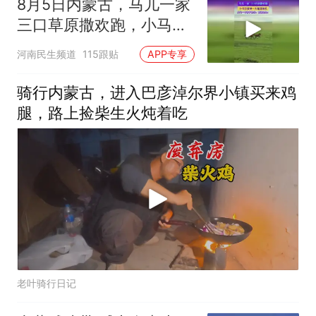
8月5日内蒙古，马儿一家
三口草原撒欢跑，小马撞
进围栏，大马滑铲掉头：
河南民生频道
115跟贴
APP专享
我滴娃儿！
骑行内蒙古，进入巴彦淖尔界小镇买来鸡
腿，路上捡柴生火炖着吃
老叶骑行日记