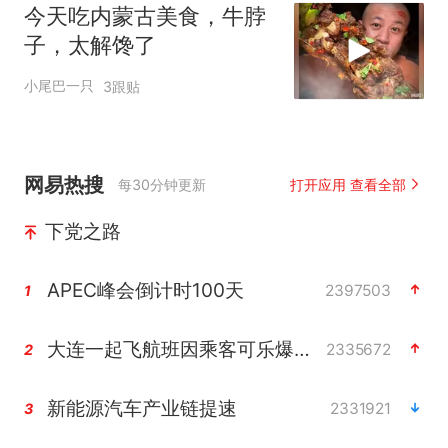
今天吃内蒙古美食，牛脖
子，太解馋了
小尾巴一只
3跟贴
网易热搜
每30分钟更新
打开应用 查看全部
下党之路
APEC峰会倒计时100天
2397503
1
大连一起飞航班因乘客可乐爆瓶折返
2335672
2
新能源汽车产业链提速
2331921
3