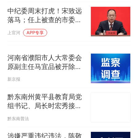
鸟市场搬了，但爱还在
十多万人报名的考试，成绩
热
中纪委周末打虎！宋致远
全部作废，公平么？
落马；任上被查的市委书
记，3天前还在参加活动
上官河
APP专享
河南省濮阳市人大常委会
原副主任马宜品被开除党
籍
新京报
黔东南州黄平县教育局党
组书记、局长时宏秀接受
纪律审查和监察调查
黔东南普法
涉嫌严重违纪违法，陈敬