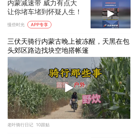
内蒙减速带 威力有点大
让你堵车堵到怀疑人生！
慢些时光
APP专享
三伏天骑行内蒙古晚上被冻醒，天黑在包
头郊区路边找块空地搭帐篷
老叶骑行日记
10跟贴