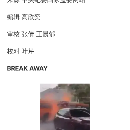
编辑 高欣奕
审核 张倩 王晨郁
校对 叶芹
BREAK AW
AY