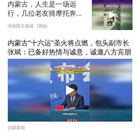
内蒙古，人生是一场远
行，几位老友骑摩托奔赴
满洲里，网友：等我老了
河南民生频道
1跟贴
也要这么活
内蒙古“十六运”圣火将点燃，包头副市长
张斌：已备好热情与诚意，诚邀八方宾朋
北疆新闻