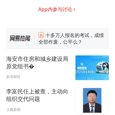
App内参与讨论
十多万人报名的考试，成绩
热
全部作废，公平么？
全球唯一没有法定首都的国
新
家，刚改国名，总统就邀请中
海安市住房和城乡建设局
国大使骑行绕了几乎整个国境
5万的小车卖不动，40万以上
原党组书�
线一圈，还曾两次到中国寻根
的抢着买
浙江人戒备 "白海豚"已创我国
新浪财经
纪录 带来严重影响
视频丨只要一枚命中就能让航
李富民任上被查，主动向
母瘫痪 轰-6J实力有多强？
组织交代问题
泰州父亲的手写家书遗失30
上观新闻
年，网友淘到后寄给女儿：花