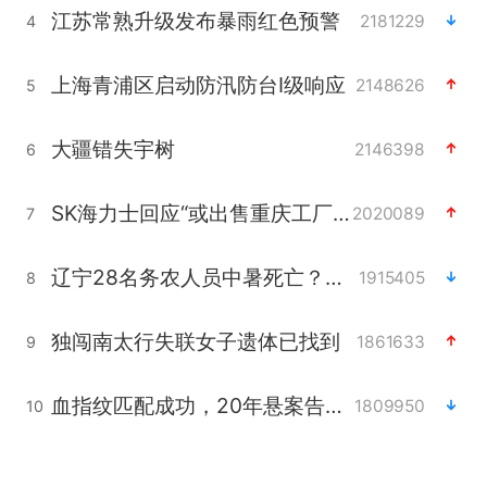
江苏常熟升级发布暴雨红色预警
2181229
4
上海青浦区启动防汛防台Ⅰ级响应
2148626
5
大疆错失宇树
2146398
6
SK海力士回应“或出售重庆工厂”传闻
2020089
7
辽宁28名务农人员中暑死亡？官方辟谣
1915405
8
独闯南太行失联女子遗体已找到
1861633
9
血指纹匹配成功，20年悬案告破！凶手被执行死刑
1809950
10