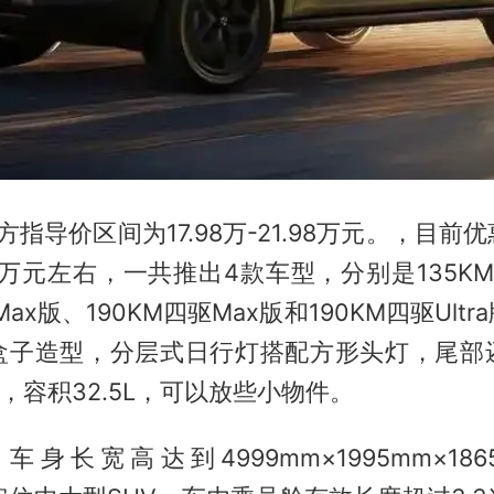
方指导价区间为17.98万-21.98万元。，目前
45万元左右，一共推出4款车型，分别是135KM
Max版、190KM四驱Max版和190KM四驱Ult
盒子造型，分层式日行灯搭配方形头灯，尾部
”，容积32.5L，可以放些小物件。
身长宽高达到4999mm×1995mm×18