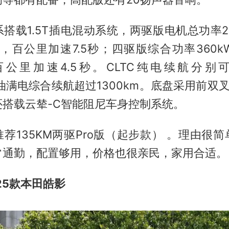
搭载1.5T插电混动系统，两驱版电机总功率2
·m，百公里加速7.5秒；四驱版综合功率360
，百公里加速4.5秒。CLTC纯电续航分别可
满油满电综合续航超过1300km。底盘采用前双
还搭载云辇-C智能阻尼车身控制系统。
荐135KM两驱Pro版（起步款） 。理由很
常通勤，配置够用，价格也很亲民，家用合适。
25款本田皓影