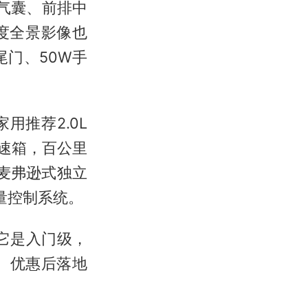
部气囊、前排中
度全景影像也
门、50W手
家用推荐2.0L
变速箱，百公里
用前麦弗逊式独立
量控制系统。
然它是入门级，
。优惠后落地