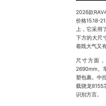
2026款RA
价格15.1
上，它采用了
下方的大尺
着既大气又
尺寸方面，车
2690m
塑包裹。中控
载骁龙815
识别方言。