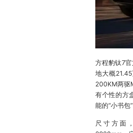
方程豹钛7官
地大概21.
200KM两驱
有个性的方
能的“小书包
尺寸方面，车