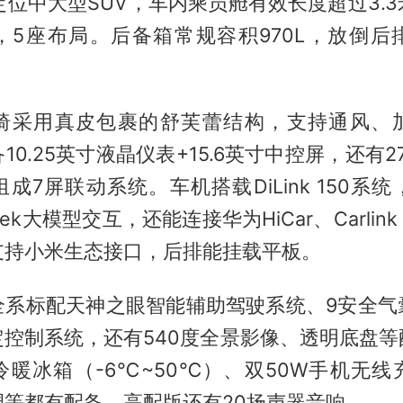
，定位中大型SUV，车内乘员舱有效长度超过3.
，5座布局。后备箱常规容积970L，放倒后
椅采用真皮包裹的舒芙蕾结构，支持通风、
0.25英寸液晶仪表+15.6英寸中控屏，还有2
成7屏联动系统。车机搭载DiLink 150系
eek大模型交互，还能连接华为HiCar、Carli
支持小米生态接口，后排能挂载平板。
全系标配天神之眼智能辅助驾驶系统、9安全气囊
定控制系统，还有540度全景影像、透明底盘等
冷暖冰箱（-6℃~50℃）、双50W手机无线
调等都有配备，高配版还有20扬声器音响。