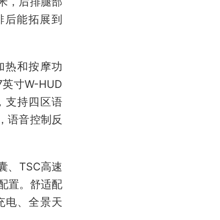
3米，后排腿部
排后能拓展到
加热和按摩功
7英寸W-HUD
统，支持四区语
nk，语音控制反
、TSC高速
配置。舒适配
充电、全景天