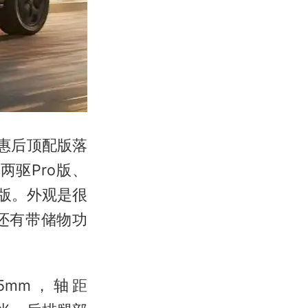
优惠后顶配版落
两驱Pro版、
ra版。外观是很
还有带储物功
65mm，轴距