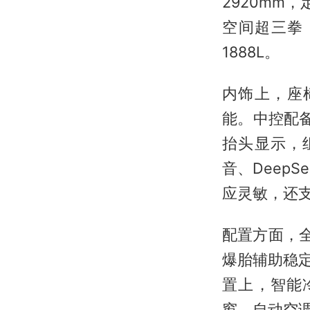
2920mm
空间超三拳
1888L。
内饰上，座
能。中控配备1
抬头显示，组
音、DeepS
应灵敏，还
配置方面，
爆胎辅助稳
置上，智能
窗、自动空