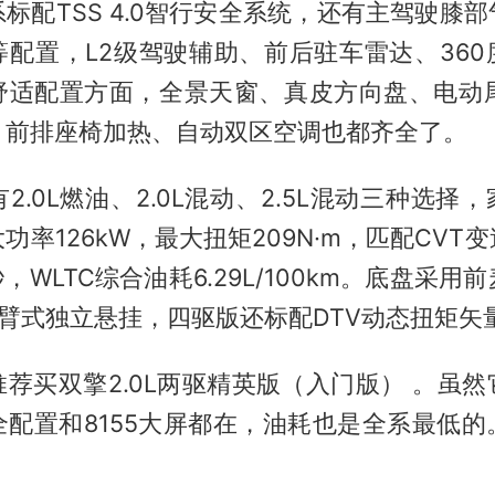
标配TSS 4.0智行安全系统，还有主驾驶膝
等配置，L2级驾驶辅助、前后驻车雷达、360
舒适配置方面，全景天窗、真皮方向盘、电动尾
、前排座椅加热、自动双区空调也都齐全了。
.0L燃油、2.0L混动、2.5L混动三种选择，
功率126kW，最大扭矩209N·m，匹配CVT
秒，WLTC综合油耗6.29L/100km。底盘采
臂式独立悬挂，四驱版还标配DTV动态扭矩矢
荐买双擎2.0L两驱精英版（入门版） 。虽
全配置和8155大屏都在，油耗也是全系最低的