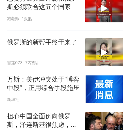
斯必须联合这五个国家
臧老师
1跟贴
俄罗斯的新帮手终于来了
雪莲073
72跟贴
万斯：美伊冲突处于“博弈
中段”，正用综合手段施压
新华社
担心中国全面倒向俄罗
斯，泽连斯基很焦虑，责