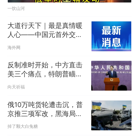
一饮山河
大道行天下｜最是真情暖
人心——中国元首外交的
世界情怀与大国气派
海外网
反制准时开始，中方直击
美三个痛点，特朗普瞄准
台海，很快掀桌？
向天祈福
俄10万吨货轮遭击沉，普
京推三项军改，黑海局势
要变天？
掉了颗大白兔糖