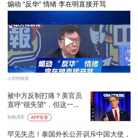
煽动 “反华” 情绪 李在明直接开骂
人间闲散客
被中方反制打痛？美官员
直呼“很失望”，但这一
次，中方不必客气
秋枫凋零
APP专享
罕见失态！泰国外长公开训斥中国大使，