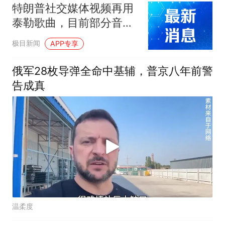
特朗普社交媒体视频再用
泰勒歌曲，目前部分音频
已被下架或静音，两人曾
极目新闻
APP专享
公开互呛
俄军28枚导弹全命中基辅，普京八年前警
告成真
温柔度