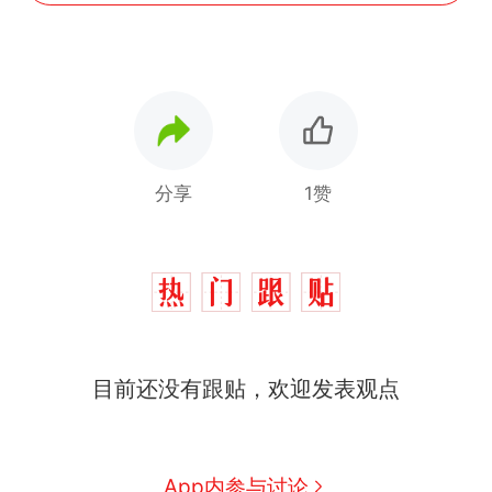
分享
1赞
十多万人报名的考试，成绩
热
目前还没有跟贴，欢迎发表观点
全部作废，公平么？
全球唯一没有法定首都的国
新
家，刚改国名，总统就邀请中
国大使骑行绕了几乎整个国境
搬家报价570元，搬到楼下交
App内参与讨论