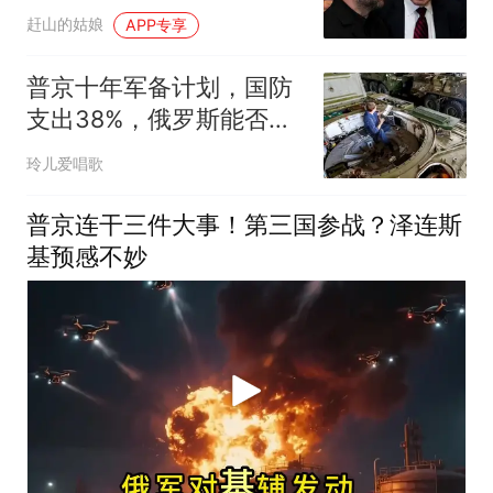
令必须搞好对华关系
赶山的姑娘
APP专享
普京十年军备计划，国防
支出38%，俄罗斯能否重
回常态
玲儿爱唱歌
普京连干三件大事！第三国参战？泽连斯
基预感不妙