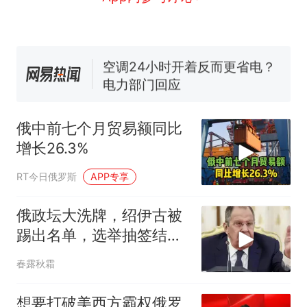
线一圈，还曾两次到中国寻根
5060元才肯搬上楼！女子傻眼
了……
视频丨只要一枚命中就能让航
母瘫痪 轰-6J实力有多强？
空调24小时开着反而更省电？
电力部门回应
台风"白海豚"登陆 中心附近最
大风力14级
俄中前七个月贸易额同比
十多万人报名的考试，成绩
热
增长26.3%
全部作废，公平么？
RT今日俄罗斯
APP专享
俄政坛大洗牌，绍伊古被
踢出名单，选举抽签结
束，普京留下一句话
春露秋霜
想要打破美西方霸权俄罗