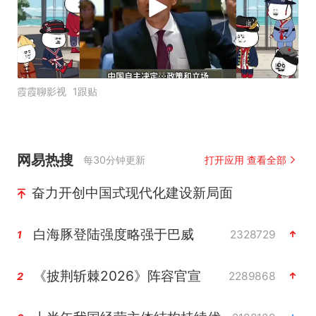
霞霞聊影视
1跟贴
网易热搜
每30分钟更新
打开应用 查看全部
奋力开创中国式现代化建设新局面
白海豚登陆强度略强于巴威
2328729
1
《披荆斩棘2026》阵容官宣
2289868
2