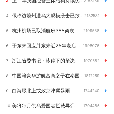
上半年我国经营主体结构持续优化
2188189
3
俄称边境州遭乌大规模袭击已致13伤
2132581
4
杭州机场已取消航班388架次
2109588
5
于东来回应胖东来近25年老店年底关闭
1998076
6
浙江省委书记：该停下的坚决停下来
1970582
7
中国籍豪华游艇富商之子在泰国被杀
1817259
8
白海豚北上或致京津冀暴雨
1744240
9
美将每月供乌爱国者拦截导弹
1704485
10