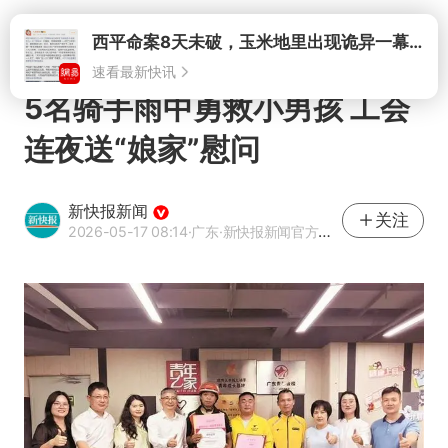
打开
西平命案8天未破，玉米地里出现诡异一幕，我突然想起了欧金中
速看最新快讯
5名骑手雨中勇救小男孩 工会
连夜送“娘家”慰问
新快报新闻
关注
2026-05-17 08:14
·广东
·新快报新闻官方网易号