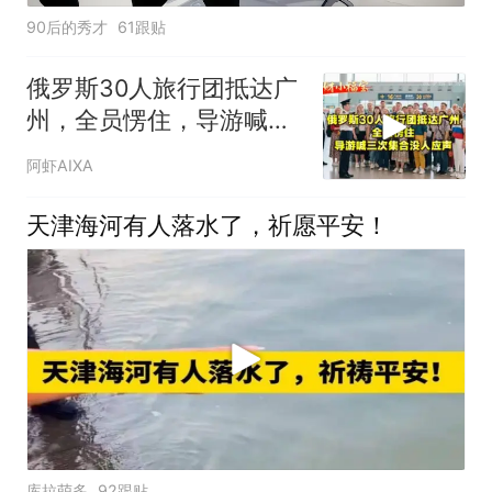
90后的秀才
61跟贴
俄罗斯30人旅行团抵达广
州，全员愣住，导游喊三
次集合没人应声
阿虾AIXA
天津海河有人落水了，祈愿平安！
库拉萌多
92跟贴