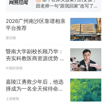
因老师一句“跟我回家”改写了
人生
搬家报价570元，搬到楼下
新
交5060元才肯搬上楼！女子傻
2026广州南沙区靠谱相亲
眼了……
空调24小时开着反而更省电？
平台推荐
电力部门回应
十多万人报名的考试，成绩全
梁志镅
部作废，公平么？
佛山一中学招聘物理教师，笔
暨南大学副校长顾乃华：
试前13名均遭淘汰？教育局：
夯实科教医商资源优势 越
已叫停招聘，成立调查组全面
“不建议大家买深色蛋糕”上热
秀区以产业焕新赋能老城
中国经营报
核查
搜，网友：天塌了！
提质
那个在床头放菜刀的女孩，
热
嘉陵江勇救少年后，他选
因老师一句“跟我回家”改写了
择成为一名全天候待命的
人生
救援志愿者
上游新闻