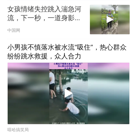
女孩情绪失控跳入湍急河
流，下一秒，一道身影跟
着跳了下去。（新华社）
中国网
小男孩不慎落水被水流“吸住”，热心群众
纷纷跳水救援，众人合力
嘻哈搞笑局