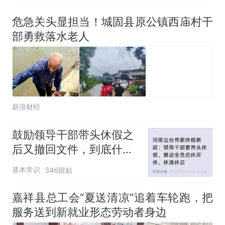
危急关头显担当！城固县原公镇西庙村干
部勇救落水老人
新浪财经
鼓励领导干部带头休假之
后又撤回文件，到底什么
意思嘛？
基本常识
346跟贴
嘉祥县总工会“夏送清凉”追着车轮跑，把
服务送到新就业形态劳动者身边