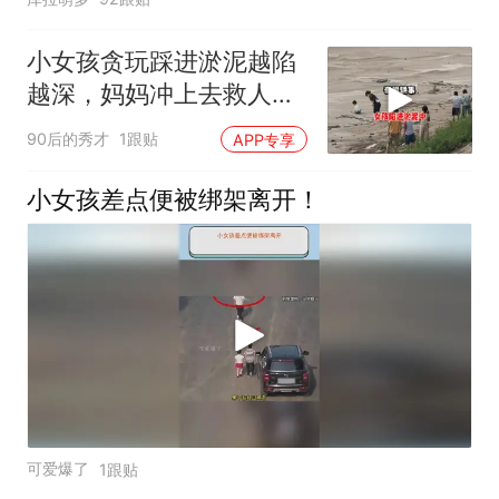
小女孩贪玩踩进淤泥越陷
越深，妈妈冲上去救人，
刚抬脚自己也陷了进去
90后的秀才
1跟贴
APP专享
小女孩差点便被绑架离开！
可爱爆了
1跟贴