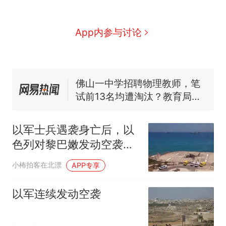
交5060元才肯搬上楼！女子傻
眼了……
空调24小时开着反而更省电？
App内参与讨论
电力部门回应
十多万人报名的考试，成绩全
部作废，公平么？
佛山一中学招聘物理教师，笔
试前13名均遭淘汰？教育局：
已叫停招聘，成立调查组全面
“不建议大家买深色蛋糕”上热
核查
搜，网友：天塌了！
以军士兵遇袭身亡后，以
那个在床头放菜刀的女孩，
热
因老师一句“跟我回家”改写了
色列对黎巴嫩发动空袭，
人生
谈判仍在继续
小柨拍客在北漂
APP专享
以军连续发动空袭