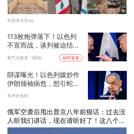
失我者永失qq
113枚炮弹落下！以色列
不宣而战，谈判被迫结
束，美或打错算盘了
氧气过敏者
3跟贴
APP专享
阴谋曝光！以色列媒炒作
伊朗领袖病危，想引蛇出
洞企图实施斩首？
有牙的兔纸
俄军空袭后甩出普京八年前狠话：过去没
人听我们讲话，现在请听好了！这八个字
背后藏着什么