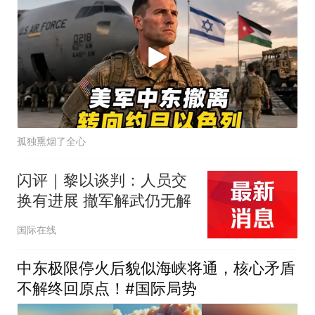
孤独熏烟了全心
闪评｜黎以谈判：人员交
换有进展 撤军解武仍无解
国际在线
中东极限停火后貌似海峡将通，核心矛盾
不解终回原点！#国际局势