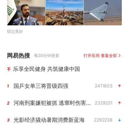
错过美好
网易热搜
每30分钟更新
打开应用 查看全部
乐享全民健身 共筑健康中国
国乒女单三将晋级四强
2411803
1
河南刑案嫌犯被抓 逃窜时伤害多人
2329251
2
光影经济撬动暑期消费新蓝海
2292238
3