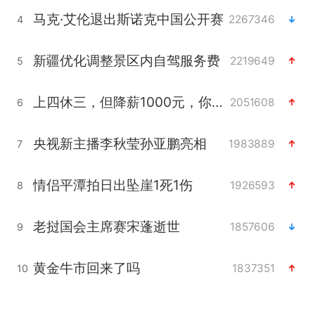
马克·艾伦退出斯诺克中国公开赛
2267346
4
新疆优化调整景区内自驾服务费
2219649
5
上四休三，但降薪1000元，你接受吗？
2051608
6
央视新主播李秋莹孙亚鹏亮相
1983889
7
情侣平潭拍日出坠崖1死1伤
1926593
8
老挝国会主席赛宋蓬逝世
1857606
9
黄金牛市回来了吗
1837351
10