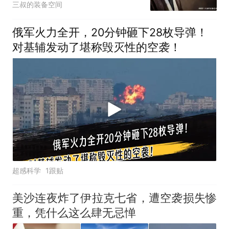
三叔的装备空间
俄军火力全开，20分钟砸下28枚导弹！
对基辅发动了堪称毁灭性的空袭！
超感科学
1跟贴
美沙连夜炸了伊拉克七省，遭空袭损失惨
重，凭什么这么肆无忌惮