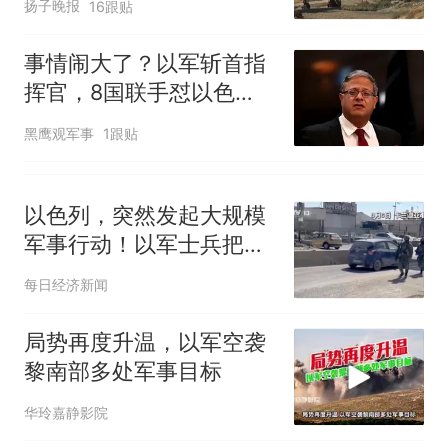
扬子晚报
16跟贴
事情闹大了？以军斩首指
挥官，8国联手怼以色
列，美咋哑火了
黑鹰观军事
1跟贴
以色列，突然发起大规模
军事行动！以军士兵把枪
口对准中国记者
每日经济新闻
局势再度升温，以军空袭
黎南部多处军事目标
华玲嘉静影院