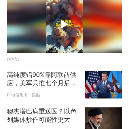
雨果说
高纯度铝90%靠阿联酋供
应，美军兵推七个月后伊
朗空袭戳破致命软肋
Ping值焦虑
1跟贴
穆杰塔巴病重送医？以色
列媒体炒作可能性更大