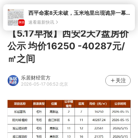
打开
西平命案8天未破，玉米地里出现诡异一幕，我突然想起了欧金中
速看最新快讯
【5.17早报】西安2天7盘房价
公示 均价16250 -40287元/
㎡之间
乐居财经官方
关注
2026-05-17 06:52
·北京