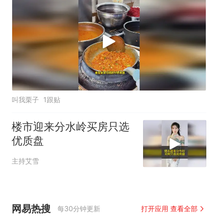
叫我栗子
1跟贴
楼市迎来分水岭买房只选
优质盘
主持艾雪
网易热搜
每30分钟更新
打开应用 查看全部