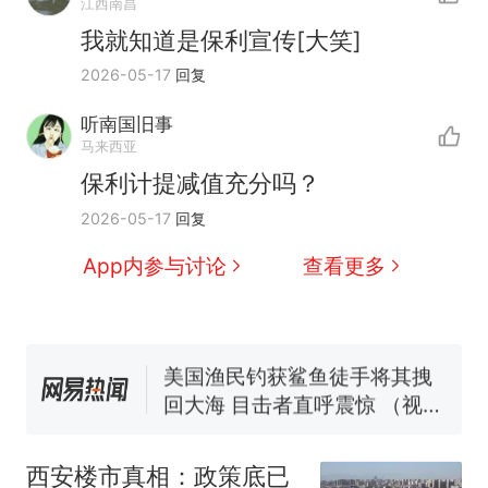
江西南昌
我就知道是保利宣传[大笑]
2026-05-17
回复
听南国旧事
那个在床头放菜刀的女孩，
热
马来西亚
因老师一句“跟我回家”改写了
保利计提减值充分吗？
人生
制裁瓜子饺子，美国怕什
新
2026-05-17
回复
么？
费大厨“全国小炒肉大王”称
App内参与讨论
查看更多
号，仅凭视频评出？中国烹饪
协会回应
男子上山采菌偶然发现鸡枞菌
窝，原地守1天等它长大：挖了
140多朵
美国渔民钓获鲨鱼徒手将其拽
回大海 目击者直呼震惊 （视频
来源：参考消息）
笔试第一被第二名传话劝弃考
官方通报
西安楼市真相：政策底已