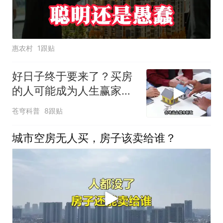
惠农村
1跟贴
好日子终于要来了？买房
的人可能成为人生赢家，
唱衰的人会哭吗
苍穹科普
8跟贴
城市空房无人买，房子该卖给谁？