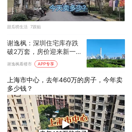
甜瓜唠生活
7跟贴
谢逸枫：深圳住宅库存跌
破2万套，房价迎来新一
轮上涨
谢逸枫看楼市
APP专享
上海市中心，去年460万的房子，今年卖
多少钱？