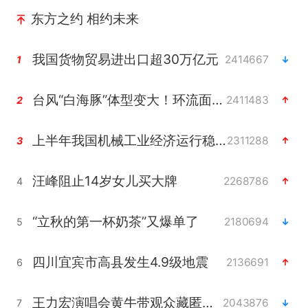
东方之约 相约未来
我国货物贸易进出口超30万亿元
2414667
1
台风“白海豚”体型变大！环流面积接近13个浙江那么大
2411483
2
上半年我国机械工业经济运行稳中有进
2311288
3
汪峰阻止14岁女儿买大牌
2268786
4
“立秋的第一杯奶茶”又爆单了
2180694
5
四川宜宾市高县发生4.9级地震
2136691
6
王力宏演唱会黄牛带观众藏匿被查获
2043876
7