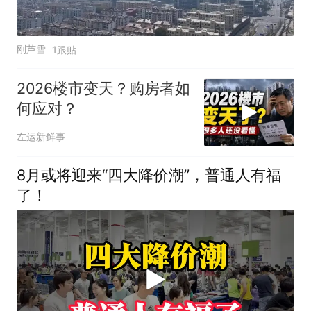
刚芦雪
1跟贴
2026楼市变天？购房者如
何应对？
左运新鲜事
8月或将迎来“四大降价潮”，普通人有福
了！