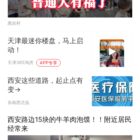
惠农村
天津最迷你楼盘，马上启
动！
天津365淘房
APP专享
西安这些道路，起止点有
变→
东南西北侃
西安路边15块的牛羊肉泡馍！！附近居民
经常来