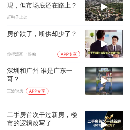
那个在床头放菜刀的女孩，
热
现，但市场底还在路上？
因老师一句“跟我回家”改写了
人生
赶鸭子上架
房价跌了，断供却少了？
你得漂亮
1跟贴
APP专享
深圳和广州 谁是广东一
哥？
王波说房
APP专享
二手房首次干过新房，楼
市的逻辑改写了