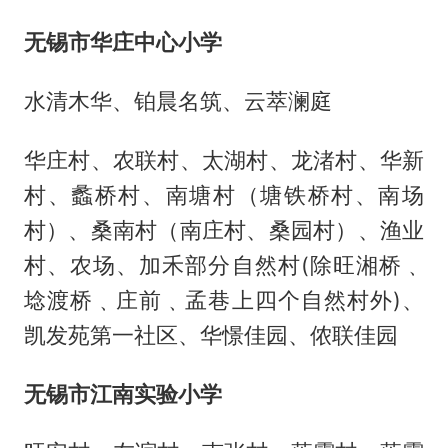
无锡市华庄中心小学
水清木华、铂晨名筑、云萃澜庭
华庄村、农联村、太湖村、龙渚村、华新
村、蠡桥村、南塘村（塘铁桥村、南场
村）、桑南村（南庄村、桑园村）、渔业
村、农场、加禾部分自然村(除旺湘桥﹑
埝渡桥﹑庄前﹑孟巷上四个自然村外)、
凯发苑第一社区、华憬佳园、侬联佳园
无锡市江南实验小学