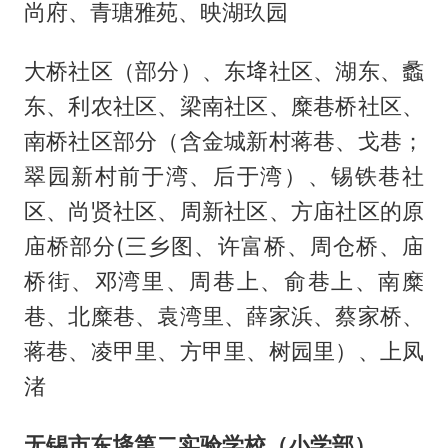
尚府、青瑭雅苑、映湖玖园
大桥社区（部分）、东鿍社区、湖东、蠡
东、利农社区、梁南社区、糜巷桥社区、
南桥社区部分（含金城新村蒋巷、戈巷；
翠园新村前于湾、后于湾）、锡铁巷社
区、尚贤社区、周新社区、方庙社区的原
庙桥部分(三乡图、许富桥、周仓桥、庙
桥街、邓湾里、周巷上、俞巷上、南糜
巷、北糜巷、袁湾里、薛家浜、蔡家桥、
蒋巷、凌甲里、方甲里、树园里）、上凤
渚
无锡市东鿍第二实验学校（小学部）