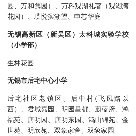
园、万和隽园）、万科观湖礼著（观湖湾
花园）、璞悦滨湖望、申芯华庭
无锡高新区（新吴区）太科城实验学校
（小学部）
生林花园
无锡市后宅中心小学
后宅社区老镇区、后中村(飞凤路以
西）、君域嘉园、明园星都、蔚蓝府、鸿
福苑、唐明园、唐明东园、鸿山锦苑、金
世苑、明欣苑、双象家舍、双象家园