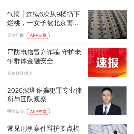
气愤 | 连续6次从9楼扔下
烂桃，一女子被北京警方
查获！
天津广播
APP专享
严防电信冒充诈骗 守护老
年群体金融安全
青岛财经频道
2026深圳诈骗犯罪专业律
所与团队观察
明律知安
APP专享
常见刑事案件辩护要点梳