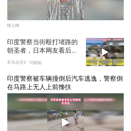
晴儿哟
印度警察当街殴打堵路的
朝圣者，日本网友看后却
羡慕不已
车马点兵V
10跟贴
印度警察被车辆撞倒后汽车逃逸，警察倒
在马路上无人上前搀扶