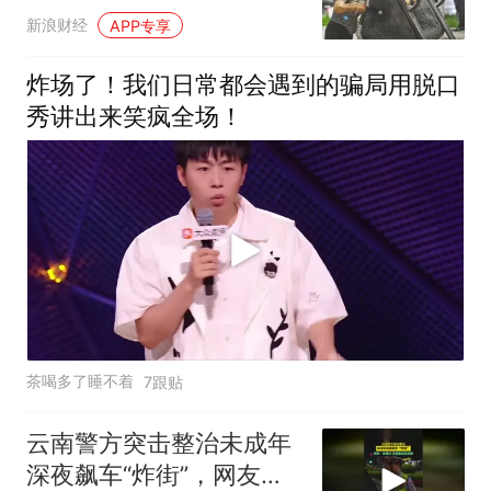
新浪财经
APP专享
炸场了！我们日常都会遇到的骗局用脱口
秀讲出来笑疯全场！
茶喝多了睡不着
7跟贴
云南警方突击整治未成年
深夜飙车“炸街”，网友：