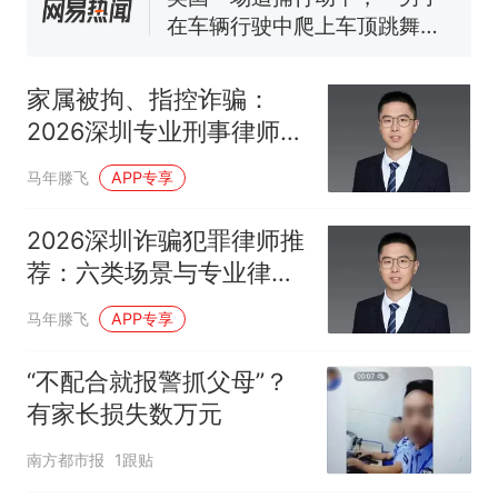
在车辆行驶中爬上车顶跳舞。
（新京报）
笔试第一被第二名传话劝弃考
官方通报
家属被拘、指控诈骗：
美国渔民钓获鲨鱼徒手将其拽
2026深圳专业刑事律师选
回大海 目击者直呼震惊 （视频
型与案件处理方案
来源：参考消息）
西班牙飞地休达边境，摩洛
热
马年滕飞
APP专享
哥士兵搬起大石块投向移民引
争议，此前一天内数万人从摩
2026深圳诈骗犯罪律师推
洛哥涌入西班牙
荐：六类场景与专业律师
选型参考
马年滕飞
APP专享
“不配合就报警抓父母”？
有家长损失数万元
南方都市报
1跟贴