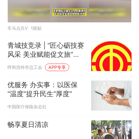
车马点兵V
1跟贴
青城技竞录 | “匠心砺技赛
风采 美业赋能促文旅”
——内蒙古美业职工技能
呼和浩特市总工会
APP专享
比赛激活文旅融合新动能
优服务 办实事：以医保
“温度”提升民生“厚度”
中国医疗保险杂志社
畅享夏日清凉