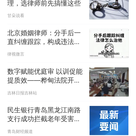
理，选律师前先搞懂这些
甘朵说看
北京婚姻律师：分手后一
直纠缠跟踪，构成违法
吗？
律视微言
数字赋能优庭审 以训促能
提质效——桦甸法院开展
庭审记录数字化改革专项
吉林日报吉林站
培训
民生银行青岛黑龙江南路
支行成功拦截老年受害人
虚假投资诈骗
青岛财经频道