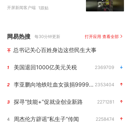
抓得好！为警察叔叔点赞
开屏新闻客户端
1跟贴
#整治炸街
网易热搜
每30分钟更新
打开应用 查看全部
总书记关心百姓身边这些民生大事
美国退回1000亿美元关税
2369709
1
李亚鹏向地铁吐血女孩捐99999元
2353404
2
探寻“技能+”促就业创业新路
2271281
3
周杰伦方辟谣“私生子”传闻
2258474
4