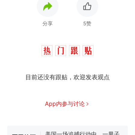
分享
5赞
目前还没有跟贴，欢迎发表观点
西班牙飞地休达边境，摩洛
热
哥士兵搬起大石块投向移民引
争议，此前一天内数万人从摩
费大厨“全国小炒肉大王”称
新
App内参与讨论
洛哥涌入西班牙
号，仅凭视频评出？中国烹饪
协会回应
男子上山采菌偶然发现鸡枞菌
窝，原地守1天等它长大：挖了
140多朵
美国一场追捕行动中，一男子