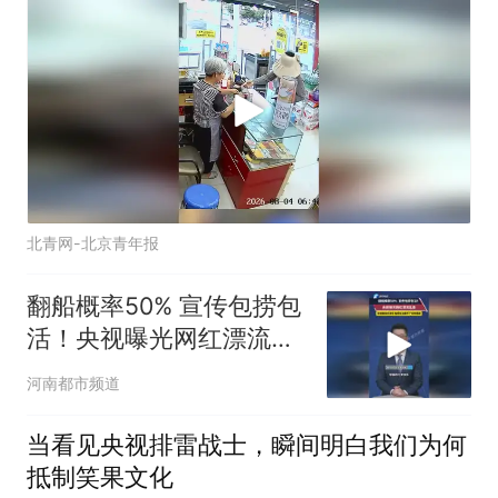
北青网-北京青年报
翻船概率50% 宣传包捞包
活！央视曝光网红漂流，
拒绝赌命式游乐 包捞包活
河南都市频道
救不了意外悲剧
当看见央视排雷战士，瞬间明白我们为何
抵制笑果文化