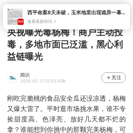
打开
央视曝光毒杨梅！商户主动投
毒，多地市面已泛滥，黑心利
益链曝光
闻识
关注
2026-05-17 02:55
·河南
刚吃完脆桃的食品安全瓜还没凉透，杨梅
又爆大雷了。平时逛市场挑水果，谁不专
捡甜度高、色泽亮、放好几天都不烂的
拿？谁能想到你挑中的那颗完美杨梅，可