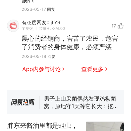
腐剂
2026-05-17
回复
有态度网友0ijLY9
17
宁夏银川
荣耀HLK-AL00
制裁瓜子饺子，美国怕什
热
黑心的经销商，害苦了农民，危害
么？
了消费者的身体健康，必须严惩
那个在床头放菜刀的女孩，
新
2026-05-18
回复
因老师一句“跟我回家”改写了
人生
费大厨“全国小炒肉大王”称
App内参与讨论
查看更多
号，仅凭视频评出？中国烹饪
协会回应
男子上山采菌偶然发现鸡枞菌
窝，原地守1天等它长大：挖了
140多朵
美国渔民钓获鲨鱼徒手将其拽
回大海 目击者直呼震惊 （视频
来源：参考消息）
笔试第一被第二名传话劝弃考
官方通报
胖东来酱油里都是蛆虫，