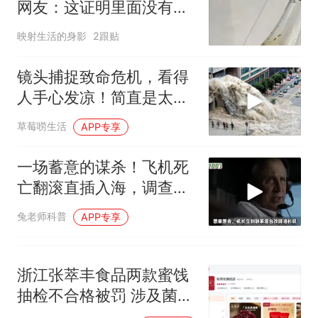
制裁瓜子饺子，美国怕什
热
网友：这证明里面没有添
么？
加剂和防腐剂
映射生活的身影
2跟贴
镜头捕捉致命危机，看得
人手心发凉！简直是太恐
怖了
草莓唠生活
APP专享
一场蓄意的谋杀！飞机死
亡翻滚直插入海，调查结
果引起众怒！
兔老师科普
APP专享
浙江张萃丰食品两款蜜饯
抽检不合格被罚 涉及菌落
总数超标、防腐剂超标问