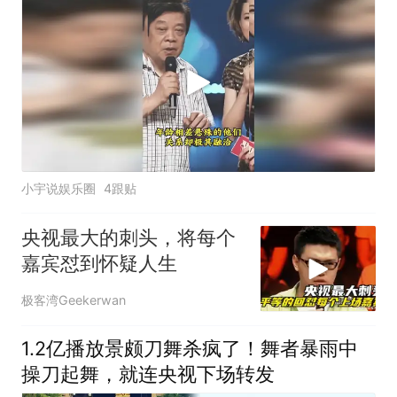
小宇说娱乐圈
4跟贴
央视最大的刺头，将每个
嘉宾怼到怀疑人生
极客湾Geekerwan
1.2亿播放景颇刀舞杀疯了！舞者暴雨中
操刀起舞，就连央视下场转发