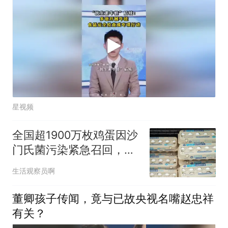
星视频
全国超1900万枚鸡蛋因沙
门氏菌污染紧急召回，你
中招了吗？
生活观察员啊
董卿孩子传闻，竟与已故央视名嘴赵忠祥
有关？