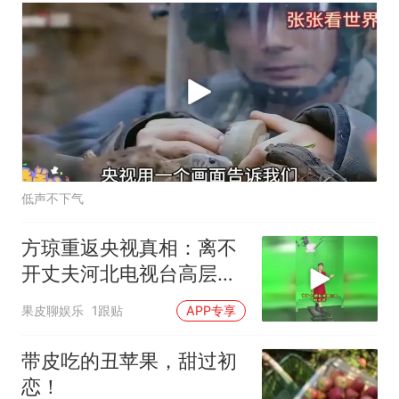
低声不下气
方琼重返央视真相：离不
开丈夫河北电视台高层的
身份！
果皮聊娱乐
1跟贴
APP专享
带皮吃的丑苹果，甜过初
恋！