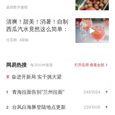
超级数学建模
清爽！甜美！消暑！自制
西瓜汽水竟然这么简单：
任芸丽
4跟贴
网易热搜
每30分钟更新
打开应用 查看全部
奋进开新局 实干挑大梁
青海拉面告别“兰州拉面”
2485594
1
台风白海豚登陆地点更新
2391006
2