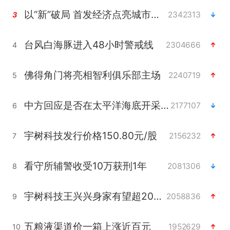
以“新”破局 首发经济点亮城市消费活力
2342313
3
台风白海豚进入48小时警戒线
2304666
4
佛得角门将亮相智利俱乐部主场
2240719
5
中方回应是否在太平洋海底开采稀土
2177107
6
宇树科技发行价格150.80元/股
2156232
7
看守所辅警收受10万获刑1年
2081306
8
宇树科技王兴兴身家有望超200亿元
2058836
9
五粮液渠道价一箱上涨近百元
1952629
10