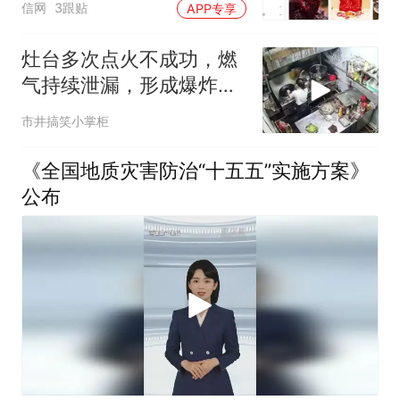
信网
3跟贴
APP专享
题
灶台多次点火不成功，燃
气持续泄漏，形成爆炸混
合物，最终引发爆炸#安
市井搞笑小掌柜
全生产警示教育
《全国地质灾害防治“十五五”实施方案》
公布