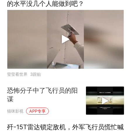
的水平没几个人能做到吧？
莹莹看世界
3跟贴
恐怖分子中了飞行员的阳
谋
猫咪影视
APP专享
歼-15T雷达锁定敌机，外军飞行员慌忙喊