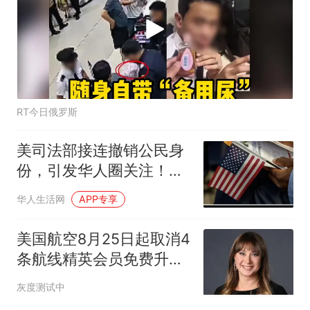
RT今日俄罗斯
美司法部接连撤销公民身
份，引发华人圈关注！这
4种情况都可能被撤，有
华人生活网
APP专享
些人真该找律师了
美国航空8月25日起取消4
条航线精英会员免费升商
务舱
灰度测试中