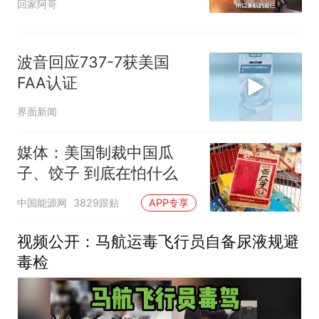
回家阿哥
波音回应737-7获美国
FAA认证
界面新闻
媒体：美国制裁中国瓜
子、饺子 到底在怕什么
中国能源网
3829跟贴
APP专享
视频公开：马航运毒飞行员自备尿液规避
毒检