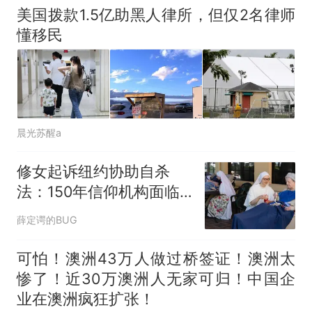
美国拨款1.5亿助黑人律所，但仅2名律师
懂移民
晨光苏醒a
修女起诉纽约协助自杀
法：150年信仰机构面临
政府强制，自由界限何在
薛定谔的BUG
可怕！澳洲43万人做过桥签证！澳洲太
惨了！近30万澳洲人无家可归！中国企
业在澳洲疯狂扩张！