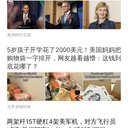
澳洲财经见闻
5岁孩子开学花了2000美元！美国妈妈把
购物袋一字排开，网友越看越懵：这钱到
底花哪了？
北美省钱快报
两架歼15T硬杠4架美军机，对方飞行员