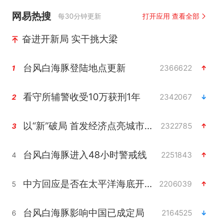
网易热搜
每30分钟更新
打开应用 查看全部
奋进开新局 实干挑大梁
台风白海豚登陆地点更新
2366622
1
看守所辅警收受10万获刑1年
2342067
2
以“新”破局 首发经济点亮城市消费活力
2322785
3
台风白海豚进入48小时警戒线
2251843
4
中方回应是否在太平洋海底开采稀土
2206039
5
台风白海豚影响中国已成定局
2164525
6