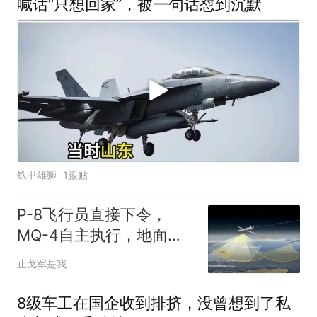
喊话“只想回家”，被一句话怼到沉默
铁甲雄狮
1跟贴
P-8飞行员直接下令，
MQ-4自主执行，地面站
被踢出局
止戈军是我
8级车工在国企收到排挤，没曾想到了私