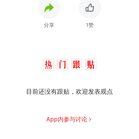
分享
1赞
目前还没有跟贴，欢迎发表观点
制裁瓜子饺子，美国怕什
热
么？
那个在床头放菜刀的女孩，
新
App内参与讨论
因老师一句“跟我回家”改写了
人生
费大厨“全国小炒肉大王”称