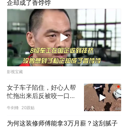
企却成了香饽饽
影视宝藏
女子车子陷住，好心人帮
忙拖出来后反被咬一口车
子损坏，要赔偿！
牛剑锋
20跟贴
为何这装修师傅能拿3万月薪？这刮腻子