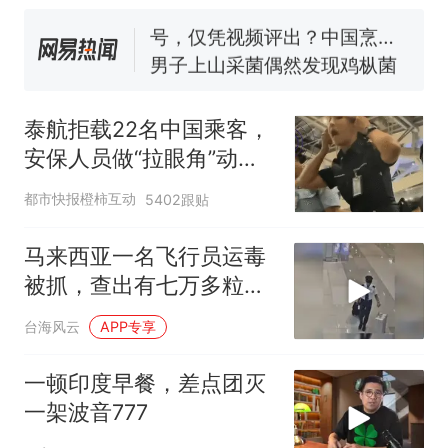
号，仅凭视频评出？中国烹饪
协会回应
男子上山采菌偶然发现鸡枞菌
窝，原地守1天等它长大：挖了
140多朵
美国渔民钓获鲨鱼徒手将其拽
回大海 目击者直呼震惊 （视频
泰航拒载22名中国乘客，
来源：参考消息）
笔试第一被第二名传话劝弃考
安保人员做“拉眼角”动
官方通报
作，泰国机场最新回应：
制裁瓜子饺子，美国怕什
热
都市快报橙柿互动
5402跟贴
拒绝登机决定由航司作
么？
出；亲历者：曾承诺免费
马来西亚一名飞行员运毒
改签但没兑现
被抓，查出有七万多粒摇
头丸和少量冰毒
台海风云
APP专享
一顿印度早餐，差点团灭
一架波音777