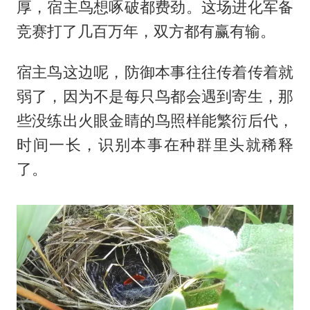
厚，宿主鸟想啄破都费劲。这场进化军备
竞赛打了几百万年，双方都有赢有输。
宿主鸟这边呢，防御本事往往传着传着就
弱了，因为不是每只鸟都会遇到寄生，那
些没练出火眼金睛的鸟照样能繁衍后代，
时间一长，识别本事在种群里头就稀释
了。