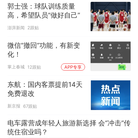
郭士强：球队训练质量
高，希望队员“做好自己”
澎湃新闻
2跟贴
微信“撤回”功能，有新变
化！
掌上春城
12跟贴
APP专享
东航：国内客票提前14天
免费退改
新京报
67跟贴
电车露营成年轻人旅游新选择 会“冲击”传
统住宿业吗？