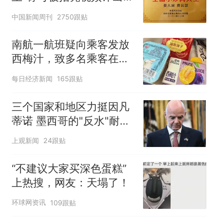
官方回应
中国新闻周刊
2750跟贴
南航一航班疑向乘客发放
西梅汁，致多名乘客在飞
行途中排队上厕所！乘
每日经济新闻
165跟贴
客：机上100多人只有2个
厕所；客服回应：并非每
三个国家和地区力挺因凡
架飞机都会发放西梅汁
蒂诺 墨西哥的"反水"耐人
寻味
上观新闻
24跟贴
“不建议大家买深色蛋糕”
上热搜，网友：天塌了！
环球网资讯
109跟贴