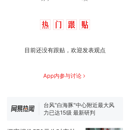
目前还没有跟贴，欢迎发表观点
那个在床头放菜刀的女孩，
热
因老师一句“跟我回家”改写了
人生
搬家报价570元，搬到楼下
新
App内参与讨论
交5060元才肯搬上楼！女子傻
眼了……
费大厨“全国小炒肉大王”称
号，仅凭视频评出？中国烹饪
协会回应
台风"白海豚"中心附近最大风
力已达15级 最新研判
佛山一中学招聘物理教师，笔
试前13名均遭淘汰？教育局：