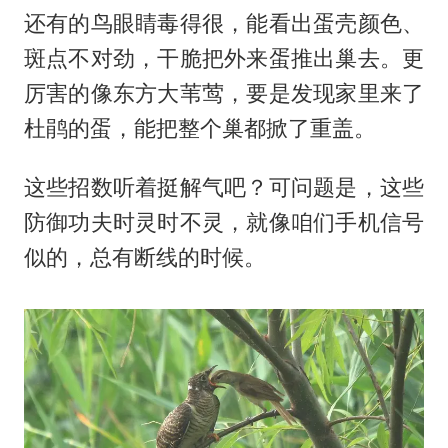
还有的鸟眼睛毒得很，能看出蛋壳颜色、
斑点不对劲，干脆把外来蛋推出巢去。更
厉害的像东方大苇莺，要是发现家里来了
杜鹃的蛋，能把整个巢都掀了重盖。
这些招数听着挺解气吧？可问题是，这些
防御功夫时灵时不灵，就像咱们手机信号
似的，总有断线的时候。