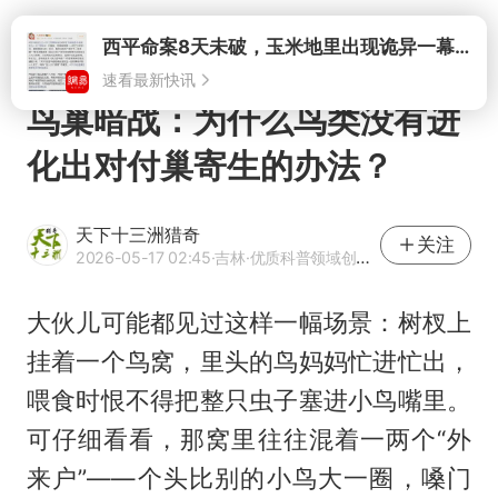
打开
西平命案8天未破，玉米地里出现诡异一幕，我突然想起了欧金中
速看最新快讯
鸟巢暗战：为什么鸟类没有进
化出对付巢寄生的办法？
天下十三洲猎奇
关注
2026-05-17 02:45
·吉林
·优质科普领域创作者
大伙儿可能都见过这样一幅场景：树杈上
挂着一个鸟窝，里头的鸟妈妈忙进忙出，
喂食时恨不得把整只虫子塞进小鸟嘴里。
可仔细看看，那窝里往往混着一两个“外
来户”——个头比别的小鸟大一圈，嗓门