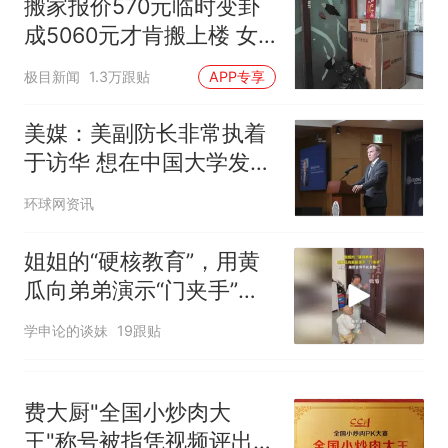
搬家报价570元临时变卦
已叫停招聘，成立调查组全面
笔试第一被第二名传话劝弃考
成5060元才肯搬上楼 女
核查
官方通报
子傻眼
那个在床头放菜刀的女孩，
热
极目新闻
1.3万跟贴
APP专享
因老师一句“跟我回家”改写了
人生
美媒：美副防长非常执着
于访华 想在中国大学发表
演讲
环球网资讯
姐姐的“硬核教育”，用黄
瓜向弟弟演示“门夹手”，
网友：果然言传不如身
学申论的谈妹
19跟贴
教！
费大厨"全国小炒肉大
王"称号被指凭视频评出