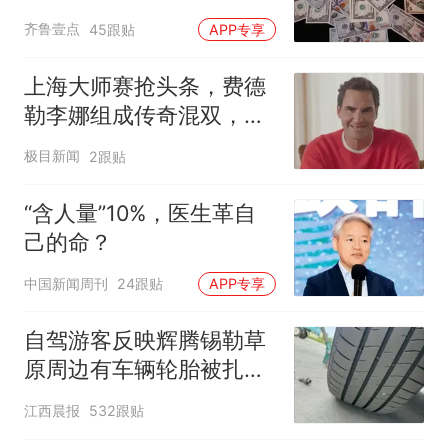
齐鲁壹点
45跟贴
APP专享
上海大师赛抢头条，费德
勒李娜组成传奇混双，将
对决“前世界第一”兄妹
极目新闻
2跟贴
“含人量”10%，医生革自
己的命？
中国新闻周刊
24跟贴
APP专享
自驾游客反映辉腾锡勒草
原周边有车辆轮胎被扎，
修理店铺换胎价格高达千
江西晨报
532跟贴
元，官方发布情况通报