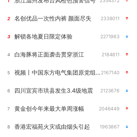
浙江温州发布台风橙色预警信号
2354372
1
名创优品一次性内裤 颜面尽失
2338011
2
解锁各地夏日限定体验
2271963
3
白海豚将正面袭击贯穿浙江
2184811
4
视频丨中国东方电气集团原党组副书记、董事宋致远被查
2167140
5
四川宜宾市珙县发生3.4级地震
2123676
6
黄金创今年来最大单周涨幅
2046449
7
香港宏福苑火灾或由烟头引起
1963867
8