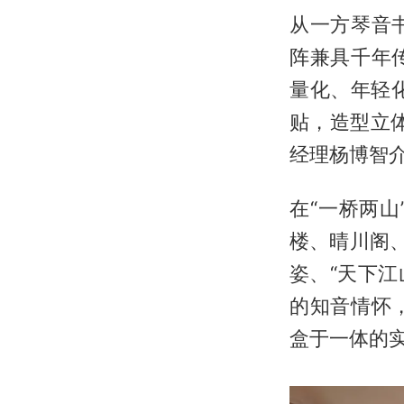
从一方琴音
阵兼具千年
量化、年轻化
贴，造型立
经理杨博智
在“一桥两
楼、晴川阁、
姿、“天下江
的知音情怀
盒于一体的