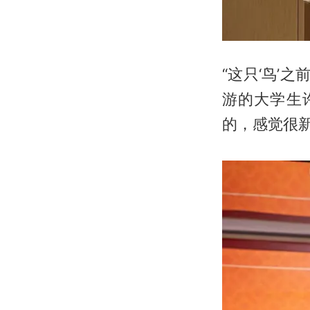
“这只‘鸟’
游的大学生
的，感觉很