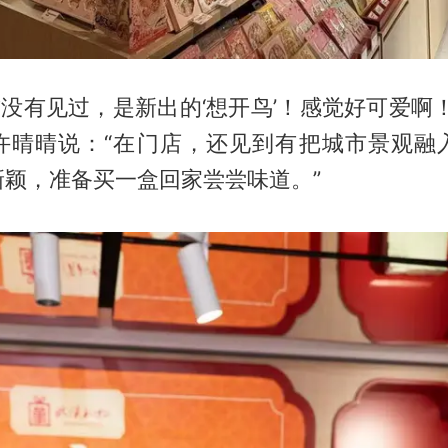
之前没有见过，是新出的‘想开鸟’！感觉好可爱啊
许晴晴说：“在门店，还见到有把城市景观融
新颖，准备买一盒回家尝尝味道。”