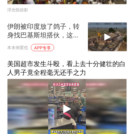
浮光惊掠影
伊朗被印度放了鸽子，转
身找巴基斯坦搭伙，这波
操作能成
本末倒置也
APP专享
美国超市发生斗殴，看上去十分健壮的白
人男子竟全程毫无还手之力