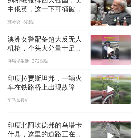
协会回应
男子上山采菌偶然发现鸡枞菌
中俄英，这一下可捅破了
窝，原地守1天等它长大：挖了
印度人的玻璃心
140多朵
美国渔民钓获鲨鱼徒手将其拽
施涛说
3跟贴
回大海 目击者直呼震惊 （视频
来源：参考消息）
那个在床头放菜刀的女孩，因
澳洲女警配备超大反无人
老师一句“跟我回家”改写了人
机枪，个头大分量十足，
生
笔试第一被第二名传话劝弃考
没点力气根本扛不动！
胖塌塌生活
272跟贴
官方通报
制裁瓜子饺子，美国怕什
热
印度拉贾斯坦邦，一辆火
么？
车在铁路桥上出现故障
车马点兵V
印度北阿坎德邦的乌塔卡
什县，这里的道路正在不