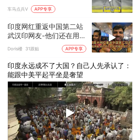
断地下沉
车马点兵V
APP专享
印度网红重返中国第二站
武汉印网友-他们还在用
4G印度已经是6G了
Doris楼
31跟贴
APP专享
印度永远成不了大国？自己人先承认了：
能跟中美平起平坐是奢望