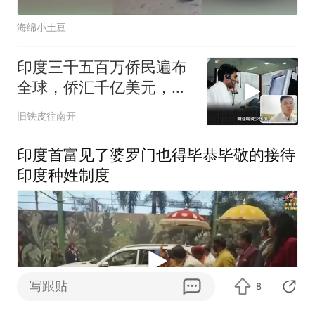
海绵小土豆
印度三千五百万侨民遍布
全球，侨汇千亿美元，欧
美被反噬
旧铁皮往南开
印度首富见了婆罗门也得毕恭毕敬的接待
印度种姓制度
写跟贴
8