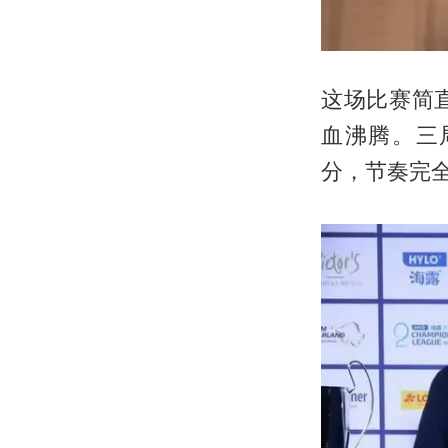
这场比赛简
血沸腾。三局
分，节奏完