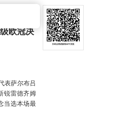
晋级欧冠决
扫码去网易新闻APP浏览
代表萨尔布吕
新锐雷德齐姆
念当选本场最