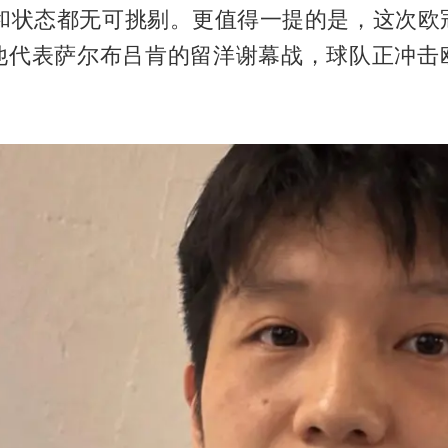
力和状态都无可挑剔。更值得一提的是，这次欧
他代表萨尔布吕肯的留洋谢幕战，球队正冲击
。