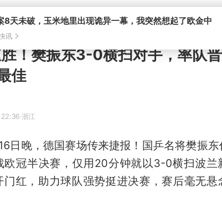
速胜！樊振东3-0横扫对手，率队
最佳
 22:36
·浙江
16日晚，德国赛场传来捷报！国乒名将
樊振东
战欧冠半决赛，仅用20分钟就以3-0横扫波兰
开门红，助力球队强势挺进决赛，赛后毫无悬