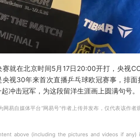
赛就在北京时间5月17日20:00开打，央视CC
是央视30年来首次直播乒乓球欧冠赛事，排面
一起冲击冠军，为这段留洋生涯画上圆满句号。
为网易自媒体平台“网易号”作者上传并发布，仅代表该作者
tent above (including the pictures and videos if any)