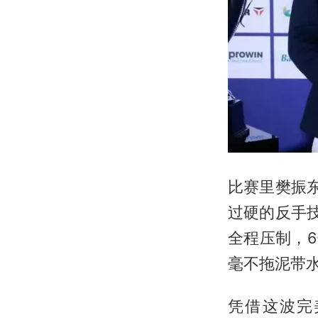
比赛里樊振
过硬的反手
全程压制，
毫不拖泥带
凭借这波完