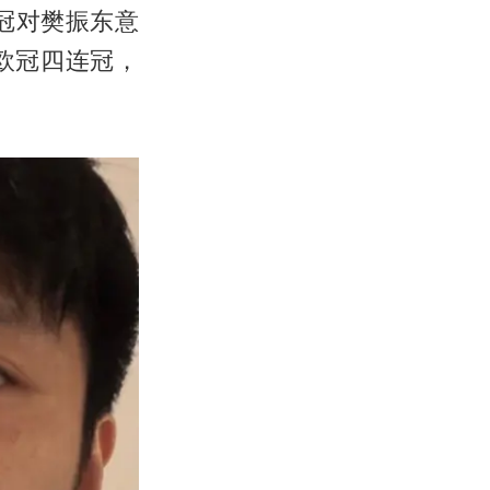
冠对樊振东意
欧冠四连冠，