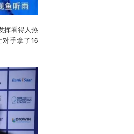
发挥看得人热
让对手拿了16