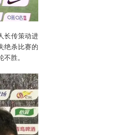
人长传策动进
失绝杀比赛的
轮不胜。