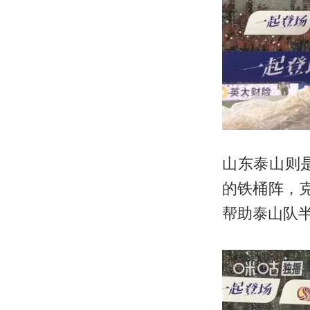
山东泰山则
的铁桶阵，
帮助泰山队半