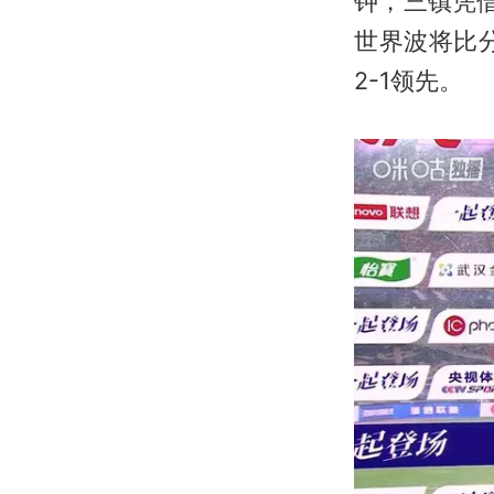
钟，三镇凭
世界波将比
2-1领先。