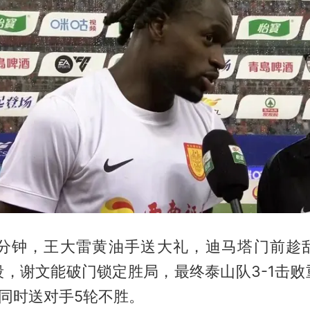
9分钟，王大雷黄油手送大礼，迪马塔门前趁
段，谢文能破门锁定胜局，最终泰山队3-1击败
同时送对手5轮不胜。