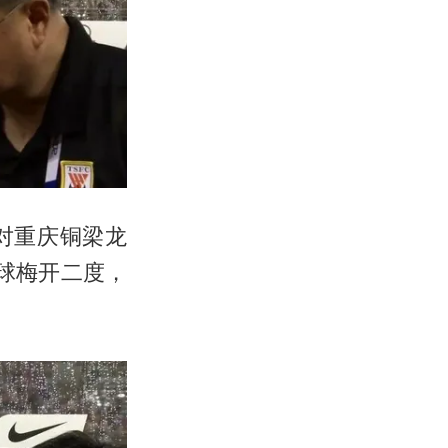
对重庆铜梁龙
球梅开二度，