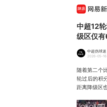
中超12
级区仅有
中超伪球迷
2026-05-16 
随着第二个比
轮过后的积
距离降级区