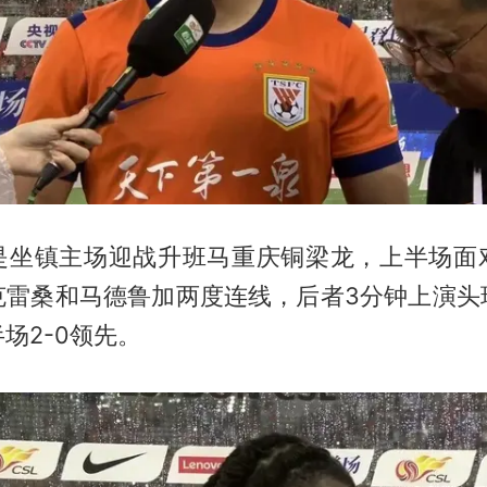
是坐镇主场迎战升班马重庆铜梁龙，上半场面
克雷桑和马德鲁加两度连线，后者3分钟上演头
场2-0领先。