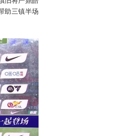
镇旧将严鼎皓
帮助三镇半场