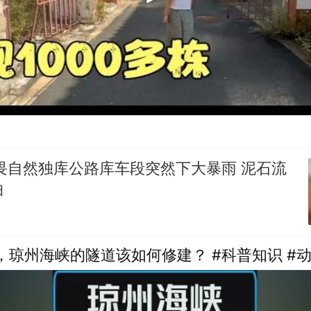
畏自然独库公路库车段突然下大暴雨 泥石流
怕
，琼州海峡的隧道该如何修建？ #科普知识 #