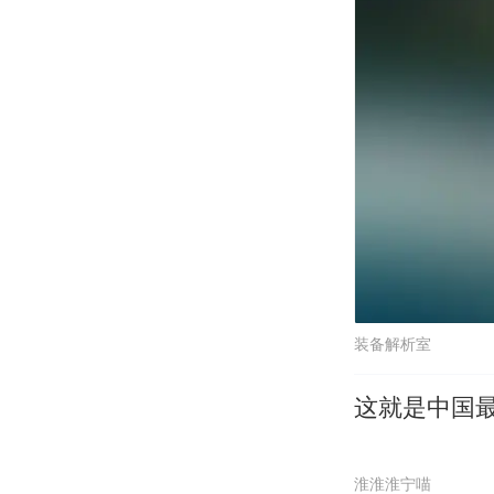
装备解析室
这就是中国
淮淮淮宁喵