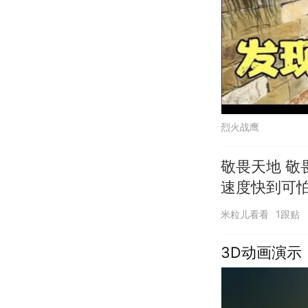
烈火战鹰
敬畏天地 敬
速度快到可
米粒儿看看
1跟贴
3D动画演示