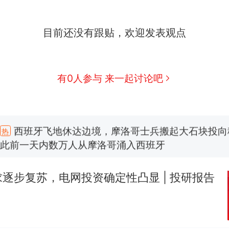
目前还没有跟贴，欢迎发表观点
有0人参与 来一起讨论吧
西班牙飞地休达边境，摩洛哥士兵搬起大石块投向
热
此前一天内数万人从摩洛哥涌入西班牙
男子上山采菌偶然发现鸡枞菌窝，原地守1天等它
新
140多朵
逐步复苏，电网投资确定性凸显 | 投研报告
费大厨“全国小炒肉大王”称号，仅凭视频评出？中国
美国一场追捕行动中，一男子在车辆行驶中爬上车顶
报）