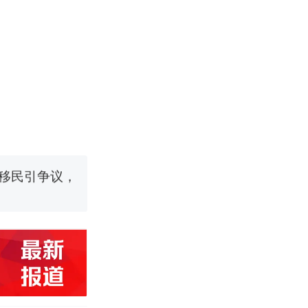
移民引争议，
长大：挖了
烹饪协会回应
跳舞。（新京