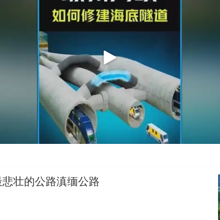
最悲壮的公路滇缅公路