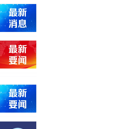
真·裸眼3D！
移民引争议，