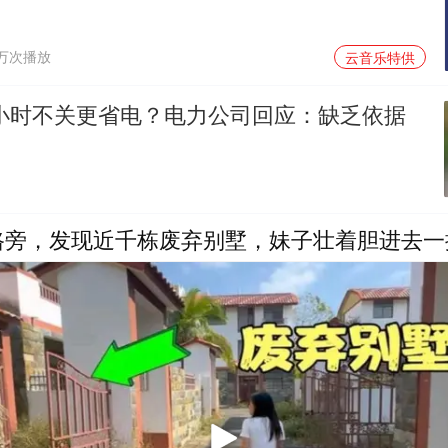
1万次播放
云音乐特供
4小时不关更省电？电力公司回应：缺乏依据
路旁，发现近千栋废弃别墅，妹子壮着胆进去一