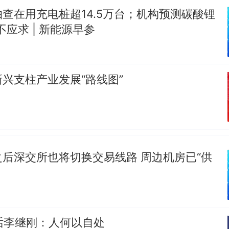
查在用充电桩超14.5万台；机构预测碳酸锂
笔试第一被第二名传话劝弃考 官方通报
不应求 | 新能源早参
惊艳！字都飘起来了 博主在田间创作“悬浮字” 网友：
西班牙飞地休达边境，摩洛哥士兵搬起大石块投向
热
兴支柱产业发展“路线图”
此前一天内数万人从摩洛哥涌入西班牙
后深交所也将切换交易线路 周边机房已“供
对话李继刚：人何以自处