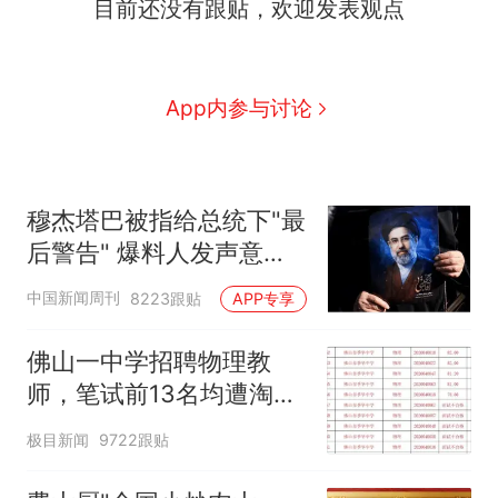
目前还没有跟贴，欢迎发表观点
App内参与讨论
穆杰塔巴被指给总统下"最
后警告" 爆料人发声意味
深长
中国新闻周刊
8223跟贴
APP专享
佛山一中学招聘物理教
师，笔试前13名均遭淘
汰？教育局：已叫停招
极目新闻
9722跟贴
聘，成立调查组全面核查