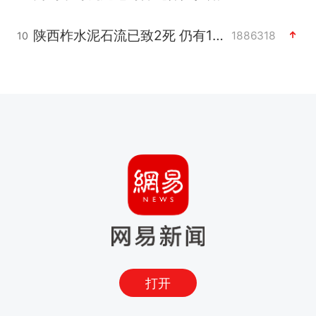
陕西柞水泥石流已致2死 仍有1人失联
1886318
10
打开