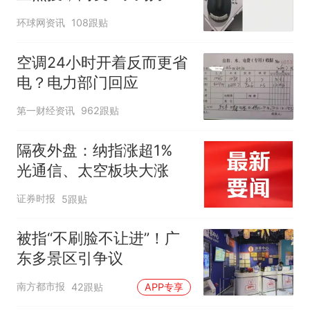
环球网资讯
108跟贴
空调24小时开着反而更省
电？电力部门回应
第一财经资讯
962跟贴
隔夜外盘：纳指涨超1%
光通信、太空板块大涨
证券时报
5跟贴
被指“不刷脸不让进”！广
东多景区引争议
南方都市报
42跟贴
APP专享