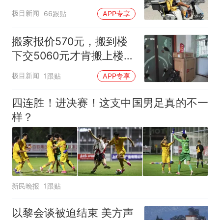
实际耗时92分钟
极目新闻
66跟贴
APP专享
搬家报价570元，搬到楼
下交5060元才肯搬上楼！
女子傻眼了
极目新闻
1跟贴
APP专享
四连胜！进决赛！这支中国男足真的不一
样？
新民晚报
1跟贴
以黎会谈被迫结束 美方声