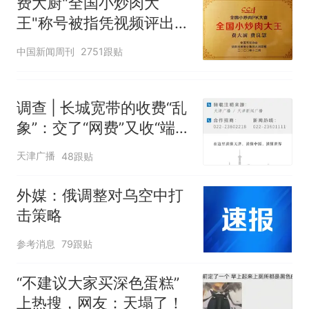
费大厨"全国小炒肉大
王"称号被指凭视频评出
官方回应
中国新闻周刊
2751跟贴
调查 | 长城宽带的收费“乱
象”：交了“网费”又收“端口
费”，退费没着落，使用期
天津广播
48跟贴
可延长到2037年
外媒：俄调整对乌空中打
击策略
参考消息
79跟贴
“不建议大家买深色蛋糕”
上热搜，网友：天塌了！