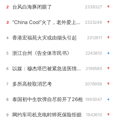
台风白海豚闭眼了
2339327
2
“China Cool”火了，老外爱上中国避暑游
2323249
3
香港宏福苑火灾或由烟头引起
2312911
4
浙江台州《告全体市民书》
2243810
5
以媒：穆杰塔巴被紧急送医情况危急
2199585
6
多所高校取消艺考
2076958
7
泰国初中生饮弹自尽前开了26枪
1993047
8
网约车司机充电时猝死保险拒赔
1942610
9