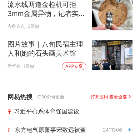
流水线两道金检机可拒
3mm金属异物，记者实探
泸溪河车间！公司回应为
齐鲁壹点
3跟贴
何选择谅解
图片故事｜八旬民宿主理
人和她的石头画美术馆
新华社
1跟贴
APP专享
网易热搜
每30分钟更新
打开应用 查看全部
习近平心系体育强国建设
东方电气原董事宋致远被查
2411306
1