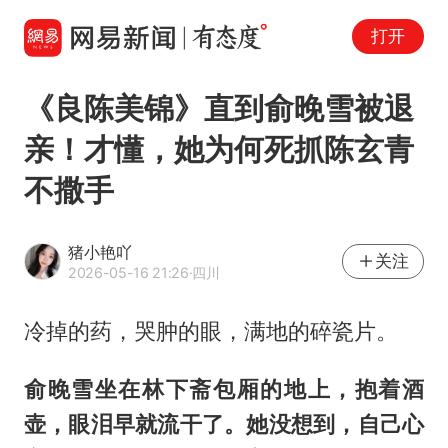
打开
《良陈美锦》直到俞晚雪被退
亲！才懂，她为何死抓陈玄青
不撒手
猪小艳吖
关注
2026-05-16 21:26
·四川
冷掉的药，哭肿的眼，满地的碎瓷片。
俞晚雪坐在林下斋包厢的地上，抱着酒
壶，眼泪早就流干了。她没想到，自己心