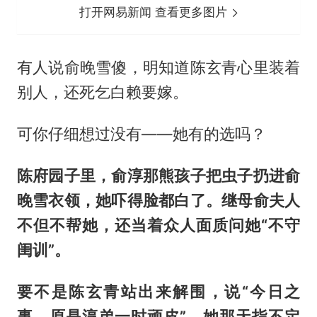
打开网易新闻 查看更多图片
有人说俞晚雪傻，明知道
陈玄青
心里装着
别人，还死乞白赖要嫁。
可你仔细想过没有——她有的选吗？
陈府园子里，俞淳那熊孩子把虫子扔进俞
晚雪衣领，她吓得脸都白了。继母俞夫人
不但不帮她，还当着众人面质问她“不守
闺训”。
要不是陈玄青站出来解围，说“今日之
事，原是淳弟一时顽皮”，她那天指不定