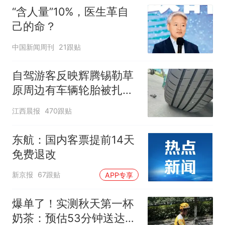
“含人量”10%，医生革自
己的命？
中国新闻周刊
21跟贴
自驾游客反映辉腾锡勒草
原周边有车辆轮胎被扎，
修理店铺换胎价格高达千
江西晨报
470跟贴
元，官方发布情况通报
东航：国内客票提前14天
免费退改
新京报
67跟贴
APP专享
爆单了！实测秋天第一杯
奶茶：预估53分钟送达，