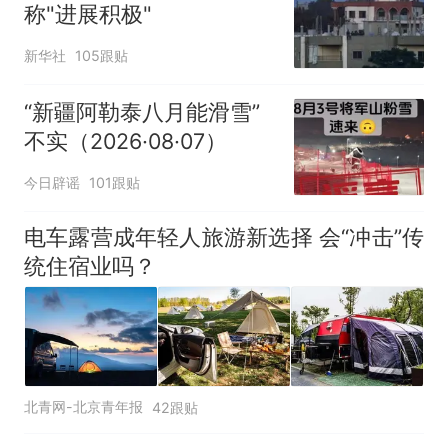
称"进展积极"
新华社
105跟贴
“新疆阿勒泰八月能滑雪”
不实（2026·08·07）
今日辟谣
101跟贴
电车露营成年轻人旅游新选择 会“冲击”传
统住宿业吗？
北青网-北京青年报
42跟贴